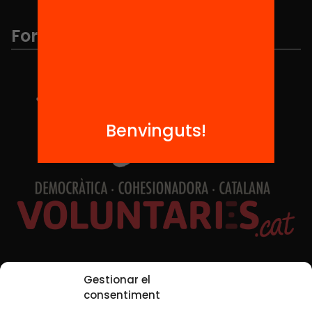
Formem part de...
Benvinguts!
Xarxes Socials
Gestionar el
consentiment