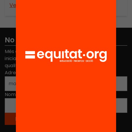
Veure’n més
No et perdis res
Més de 40.000 persones ja han triat Equitat. Rep
iniciatives, propostes i projectes per millorar la
qualitat de l'educació a Catalunya.
Adreça electrònica
*
Nom
*