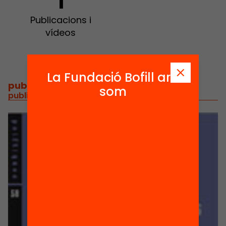
1
Publicacions i
vídeos
La Fundació Bofill ara
publicacions i vídeos
/
som
publicacions i vídeos relacionats