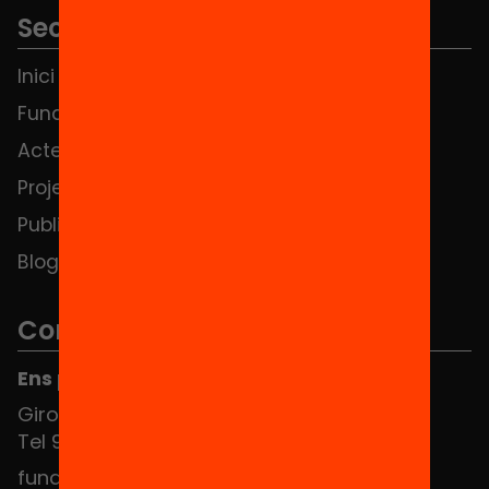
Seccions
Inici
Notícies
Fundació
FAQS
Actes
Hub Social
Projectes
Contacte
Publicacions i vídeos
Blog
Contacte
Ens pots trobar al Hub Social
Girona 34, interior 08010 Barcelona
Tel 934 588 700
fundacio@equitat.org