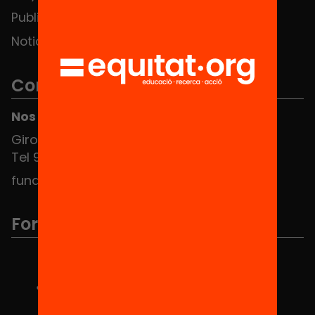
Publicaciones y vídeos
Noticias
Contacto
Nos puedes encontrar en el HUB Social
Girona 34, interior 08010 Barcelona
Tel 934 588 700
fundacio@equitat.org
Formamos parte de...