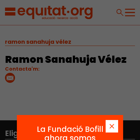
ramon sanahuja vélez
Ramon Sanahuja Vélez
Contacta'm:
La Fundació Bofill
Elige equidad
ahora somos