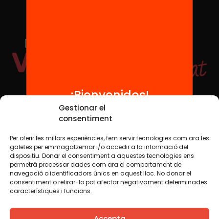
¡Bienvenidos!
Redes sociales
Gestionar el
consentiment
Per oferir les millors experiències, fem servir tecnologies com ara les
TWT
YTB
IG
FB
IN
galetes per emmagatzemar i/o accedir a la informació del
dispositiu. Donar el consentiment a aquestes tecnologies ens
permetrà processar dades com ara el comportament de
navegació o identificadors únics en aquest lloc. No donar el
consentiment o retirar-lo pot afectar negativament determinades
Aviso legal
Política de cookies
característiques i funcions.
Creemos que el conocimiento debe compartirse. Por eso
Accepta