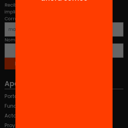
Recibe contenidos, iniciativas y proyectos para
implicarte.
Correo electrónico
*
Nombre
*
Apartados
Portada
FAQS
Fundación
HUB Social
Actos
Contacto
Proyectos