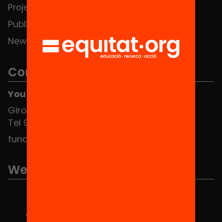
Projects
Publications and videos
News
Contact
You can find us at the Social HUB
Girona 34, interior 08010 Barcelona
Tel 934 588 700
fundacio@equitat.org
We are part of...