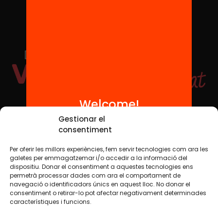
Welcome!
Social Media
Gestionar el
consentiment
Per oferir les millors experiències, fem servir tecnologies com ara les
TW
YTB
IG
FB
IN
galetes per emmagatzemar i/o accedir a la informació del
dispositiu. Donar el consentiment a aquestes tecnologies ens
permetrà processar dades com ara el comportament de
navegació o identificadors únics en aquest lloc. No donar el
consentiment o retirar-lo pot afectar negativament determinades
Legal Notice
Cookie Policy
característiques i funcions.