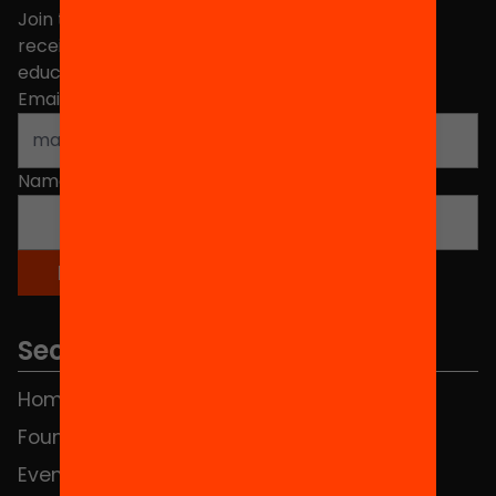
Join the more than 40,000 people who already
receive news about initiatives and projects for
educational change in Catalonia.
Email address
*
Name
*
Sections
Home
FAQS
Foundation
HUB Social
Events
Contact