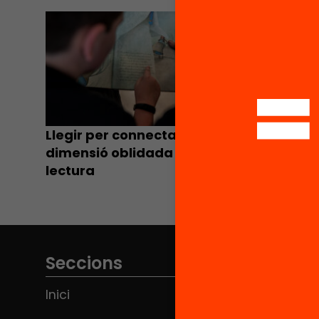
BLOG
Llegir per connectar: la
dimensió oblidada de la
lectura
Seccions
Inici