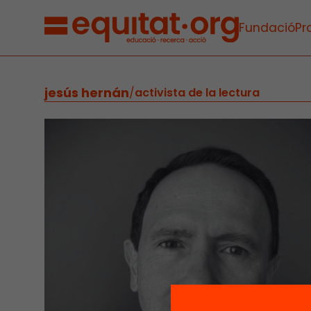
Fundació
Pr
jesús hernán
/
activista de la lectura