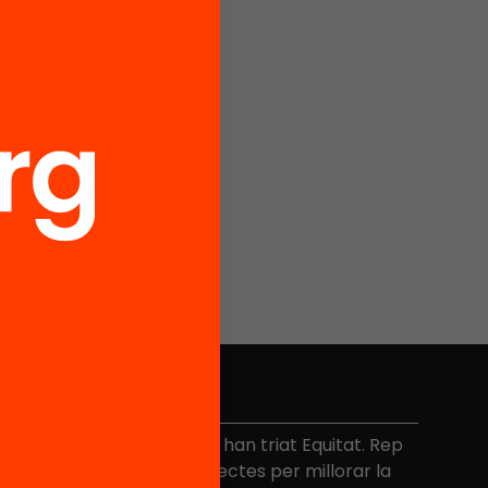
No et perdis res
és de 40.000 persones ja han triat Equitat. Rep
niciatives, propostes i projectes per millorar la