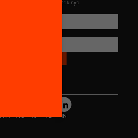
ualitat de l'educació a Catalunya.
Adreça electrònica
*
Nom
*
Xarxes Socials
TWT
YTB
IG
FB
IN