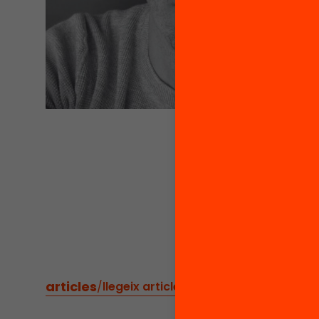
articles
/
llegeix articles relacionats