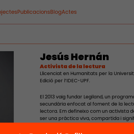
ojectes
Publicacions
Blog
Actes
Jesús Hernán
Activista de la lectura
Llicenciat en Humanitats per la Univers
Edició per l’IDEC-UPF.
El 2013 vaig fundar Legiland, un program
secundària enfocat al foment de la lectu
lectora. Em defineixo com un activista de
ser una pràctica viva, compartida i signi
ampliar la mirada i esdevenir una peça c
societats. Des de Legiland treballem per a