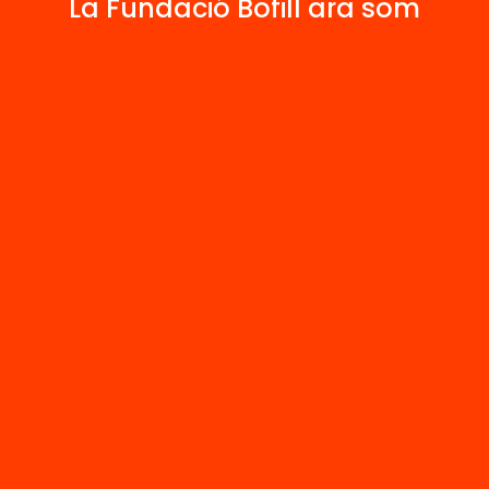
La Fundació Bofill ara som
joves, acompanyar els docents en aques
tecnologia pot ser útil quan es posa al se
Contacta'm:
1
Articles