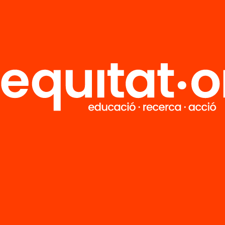
M
Notícies
i