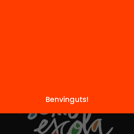
FAQS
q
Hub Social
Contacte
Formem part de...
Benvinguts!