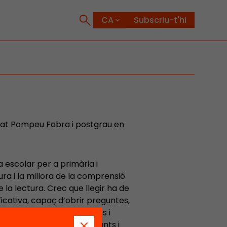
Subscriu-t'hi
itat Pompeu Fabra i postgrau en
a escolar per a primària i
ra i la millora de la comprensió
 la lectura. Crec que llegir ha de
ficativa, capaç d’obrir preguntes,
lau per construir persones i
costar els llibres als infants i