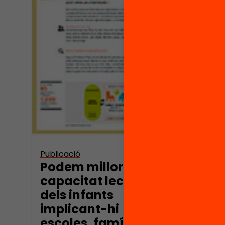
Vídeo
Form
info
Cosi
Publicació
Podem millorar la
capacitat lectora
dels infants
implicant-hi
escoles, famílies i