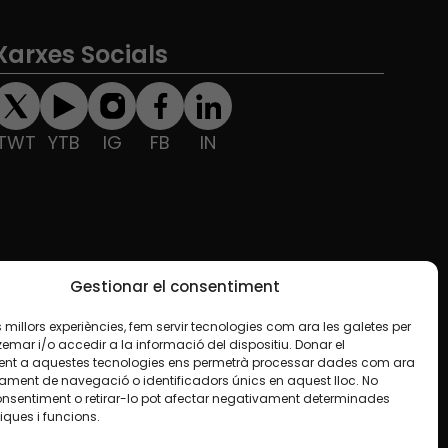
Xarxes Socials
TWT
YTB
IG
FB
IN
Gestionar el consentiment
les millors experiències, fem servir tecnologies com ara les galetes per
ar i/o accedir a la informació del dispositiu. Donar el
nt a aquestes tecnologies ens permetrà processar dades com ara
ament de navegació o identificadors únics en aquest lloc. No
onsentiment o retirar-lo pot afectar negativament determinades
iques i funcions.
e en algun material indiquem el contrari. Us animem