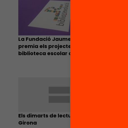
La Fundació Jaume Bofill
Comenc
premia els projectes de
crida o
biblioteca escolar que
bibliot
aporten solucions per la
innovació i la cohesió
educatives
Els dimarts de lectura! a
Blog de
Girona
Bofill. 