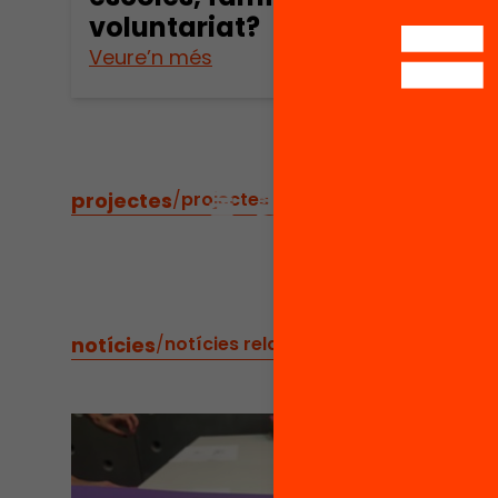
voluntariat?
Veure’n més
Veure
projectes
/
projectes relacionats
notícies
/
notícies relacionades