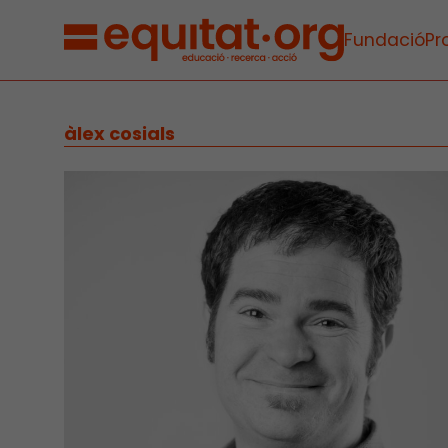
Fundació
Pr
àlex cosials