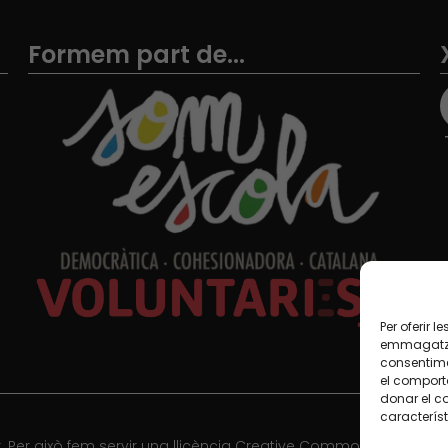
Formem part de...
Per oferir 
emmagatzem
consentime
el comport
donar el c
característ
 Per això fem servir una llicència Creative Commons, llevat qu