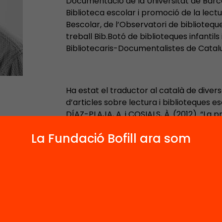
Documentació de la Universitat de Barce
Biblioteca escolar i promoció de la lec
Bescolar, de l’Observatori de biblioteques
treball Bib.Botó de biblioteques infantils i
Bibliotecaris-Documentalistes de Catal
Ha estat el traductor al català de diverso
d’articles sobre lectura i biblioteques e
DÍAZ-PLAJA, A. i COSIALS, À. (2012). “La p
Dins:
Anuari de l’Observatori de Bibliote
La Fundació Bofill ara som
Barcelona: l’Observatori (UB). pp. 142-15
És un convençut del treball en xarxa i de
a vector de transformació i justícia socia
Contacta'm: