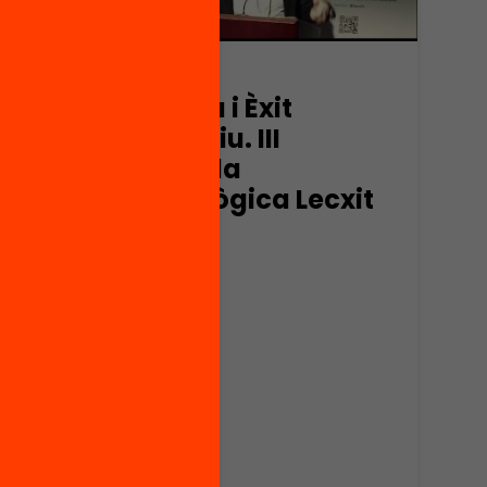
Vídeo
Lectura i Èxit
i
Educatiu. III
s 3
Trobada
l
Pedagògica Lecxit
IT?