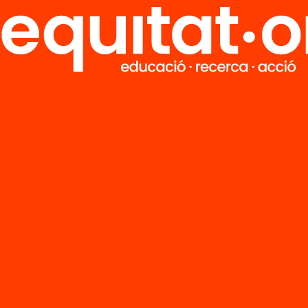
’n més
Veure’n més