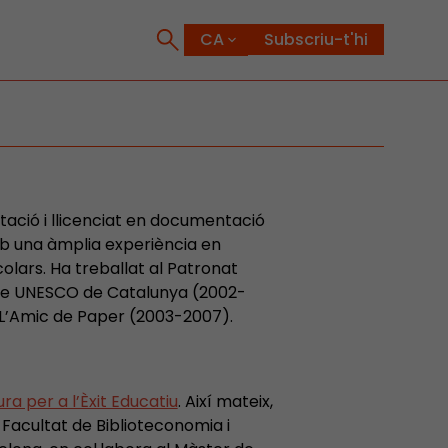
Subscriu-t'hi
ació i llicenciat en documentació
mb una àmplia experiència en
olars. Ha treballat al Patronat
tre UNESCO de Catalunya (2002-
rs L’Amic de Paper (2003-2007).
ra per a l’Èxit Educatiu
. Així mateix,
 Facultat de Biblioteconomia i