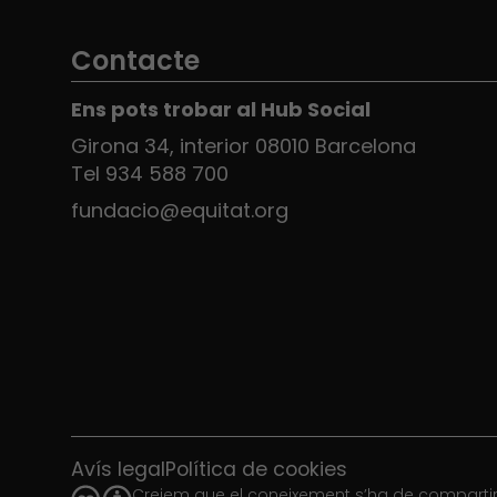
Contacte
Ens pots trobar al Hub Social
Girona 34, interior 08010 Barcelona
Tel 934 588 700
fundacio@equitat.org
Avís legal
Política de cookies
Creiem que el coneixement s’ha de compartir.