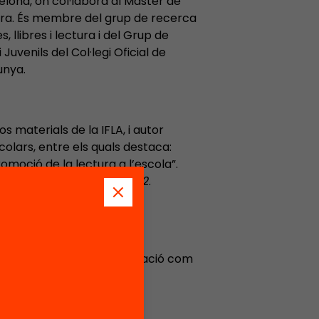
lona, on col·labora al Màster de
tura. És membre del grup de recerca
, llibres i lectura i del Grup de
 Juvenils del Col·legi Oficial de
unya.
s materials de la IFLA, i autor
scolars, entre els quals destaca:
romoció de la lectura a l’escola”.
ques, Llibres i Lectura 2012
.
1.
 les possibilitats de l’educació com
l.