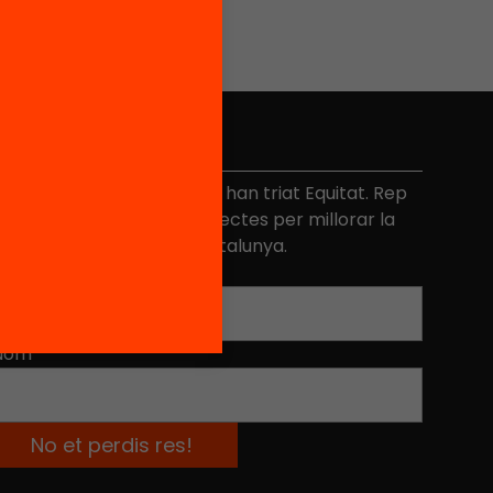
No et perdis res
és de 40.000 persones ja han triat Equitat. Rep
niciatives, propostes i projectes per millorar la
ualitat de l'educació a Catalunya.
Adreça electrònica
*
Nom
*