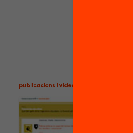
publicacions i vídeos
/
publicacions i vídeos