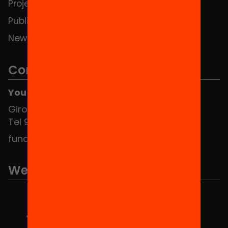
Projects
Publications and videos
News
Contact
You can find us at the Social HUB
Girona 34, interior 08010 Barcelona
Tel 934 588 700
fundacio@equitat.org
We are part of...