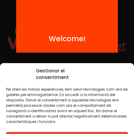
Welcome!
Social Media
Gestionar el
consentiment
Per oferir les millors experiències, fem servir tecnologies com ara les
TW
YTB
IG
FB
IN
galetes per emmagatzemar i/o accedir a la informació del
dispositiu. Donar el consentiment a aquestes tecnologies ens
permetrà processar dades com ara el comportament de
navegació o identificadors únics en aquest lloc. No donar el
consentiment o retirar-lo pot afectar negativament determinades
Legal Notice
Cookie Policy
característiques i funcions.
We believe that knowledge should be shared. That is why