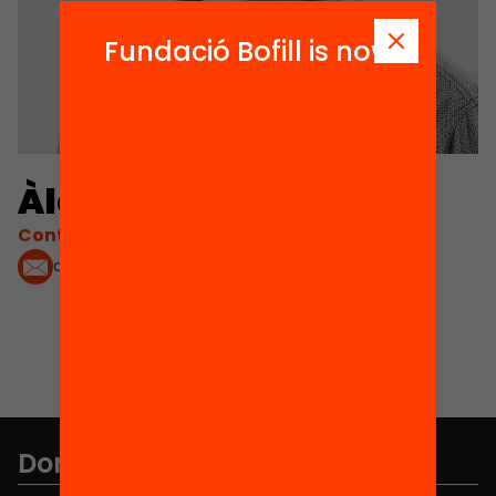
Fundació Bofill is now
Àlex Cosials
Contacta'm:
acosials@fbofill.cat
Don't miss anything.