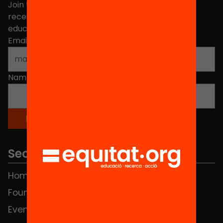
Join the more than 40,000 people who already
receive news about initiatives and projects for
educational change in Catalonia.
Email address
*
Name
*
Sections
Home
FAQS
Foundation
HUB Social
Events
Contact