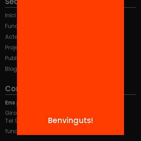
Seccions
Inici
Notícies
Fundació
FAQS
Actes
Hub Social
Projectes
Contacte
Publicacions i vídeos
Blog
Contacte
Ens pots trobar al Hub Social
Girona 34, interior 08010 Barcelona
Benvinguts!
Tel 934 588 700
fundacio@equitat.org