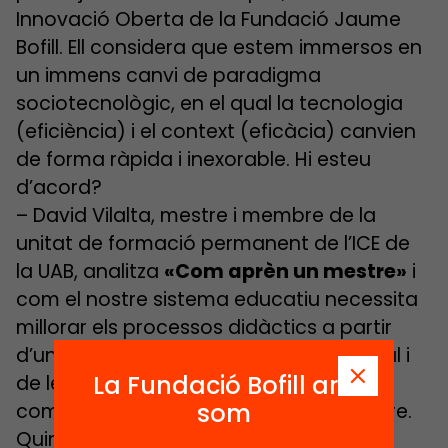
Innovació Oberta de la Fundació Jaume
Bofill. Ell considera que estem immersos en
un immens canvi de paradigma
sociotecnològic, en el qual la tecnologia
(eficiència) i el context (eficàcia) canvien
de forma ràpida i inexorable. Hi esteu
d’acord?
– David Vilalta, mestre i membre de la
unitat de formació permanent de l’ICE de
la UAB, analitza
«Com aprèn un mestre»
i
com el nostre sistema educatiu necessita
millorar els processos didàctics a partir
d’una reforma de la cultura professional i
La Fundació Bofill ara
de les institucions educatives, tenint en
som
compte la importància del rol del mestre.
Quines millores proposaries per