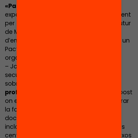
«Pacte Educatiu. I si fos possible?»
,
exposant les tres claus d’aquest Moviment
per convertir l’educació en la clau del futur
de Menorca: viure en un context
d’emergència, treballar col·lectivament un
Pacte educatiu des de la base i ser
organització 2.0. Què n’opines?
– Joan Badia i Pujol, professor de
secundària, ens convida a reflexionar
sobre
«Formació inicial per al
professorat: la podem fer millor»
, un post
on exposa tres idees bàsiques per millorar
la formació dels futurs professionals
docents amb una perspectiva que
inclogui: diàleg amb els directors/es dels
centres educatius, feedback dels mateixos