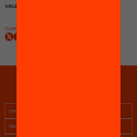
veure totes les entrades fent clic
aquí
Comparteix:
Tria equitat
Rep continguts, iniciatives i
projectes per implicar-te.