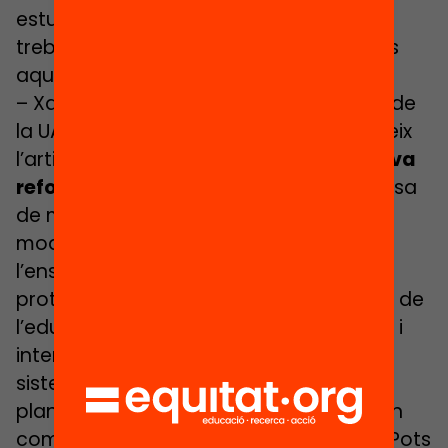
estudiants titulats, i reorientació dels
treballs de final de carrera. Com valores
aquestes propostes?
– Xavier Bonal, professor de Sociologia de
la UAB i catedràtic d’Educació, ens ofereix
l’article
«Thatcher ressuscitada: la nova
reforma educativa a Espanya»
, on posa
de manifest com la LOMCE consolida la
modernització conservadora de
l’ensenyament, incloent un major
protagonisme del mercat en la provisió de
l’educació i en la planificació educativa i
intentant liquidar la comprensivitat del
sistema. Què opines sobre els temes
plantejats? Et convidem a escriure-hi un
comentari a algun dels posts del blog! Pots