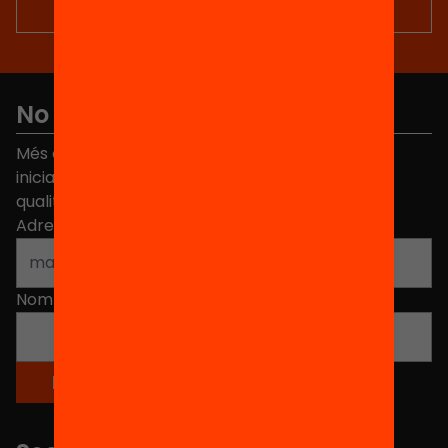
No et perdis res
Més de 40.000 persones ja han triat Equitat. Rep
iniciatives, propostes i projectes per millorar la
qualitat de l'educació a Catalunya.
Adreça electrònica
*
Nom
*