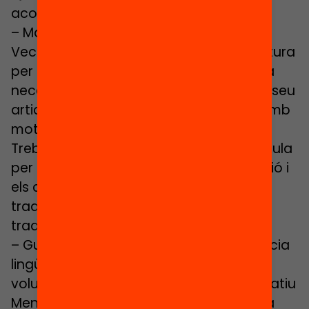
aconseguir-ho?
– Marina Guinó, Àlex Cosials i Paula
Veciana, l’equip del projecte LECXIT Lectura
per a l’èxit educatiu, reflexionen sobre la
necessitat d’educar en la igualtat en el seu
article
«El 8 de març i les princeses»
, amb
motiu del Dia Internacional de la Dona
Treballadora. Creus que una bona fórmula
per treballar-ho és a partir de la narració i
els contes ja que han estat canals
tradicionals de transmissió dels rols
tradicionals?
– Guida Al·lès, formadora en competència
lingüística i membre de l’equip de
voluntaris impulsors del Moviment Educatiu
MenorcaEdu21, ens planteja la pregunta