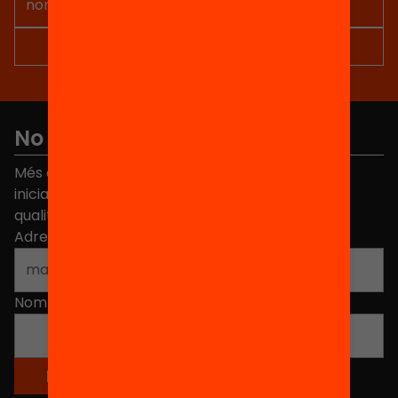
No et perdis res
Més de 40.000 persones ja han triat Equitat. Rep
iniciatives, propostes i projectes per millorar la
qualitat de l'educació a Catalunya.
Adreça electrònica
*
Nom
*