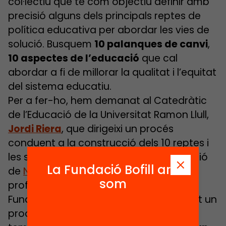
col·lectiu que té com objectiu definir amb
precisió alguns dels principals reptes de
política educativa per abordar les vies de
solució. Busquem
10 palanques de canvi
,
10 aspectes de l’educació
que cal
abordar a fi de millorar la qualitat i l’equitat
del sistema educatiu.
Per a fer-ho, hem demanat al Catedràtic
de l’Educació de la Universitat Ramon Llull,
Jordi Riera
, que dirigeixi un procés
conduent a la construcció dels 10 reptes i
les seves propostes. Amb la col·laboració
La Fundació Bofill ara
de
Natalia Llorente
, economista,
som
professora i actualment directora de la
Fundació Empieza por Educar, han obert un
procés de consulta i definició dels 10