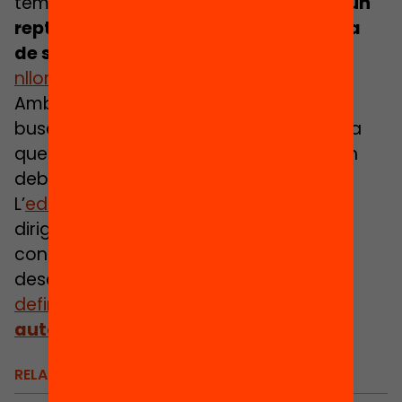
temes.
Volem conèixer quin és per tu un
repte central i on creus que hi ha la via
de solució
. Escriu-nos a
nllorente@fbofill.cat
Amb la llista dels 10 temes, el director
buscarà 10 experts líders de temes per a
que elaborin un primer text que llanci un
debat en seminari.
L’
edició 2015
d’aquest
Anuari
va estar
dirigida per
Josep Maria Vilalta
. Podeu
consultar el
dossier de premsa
,
descarregar-vos cadascun dels
reptes
definits
o veure’ls explicats pels seus
autors en vídeo
.
RELACIONATS