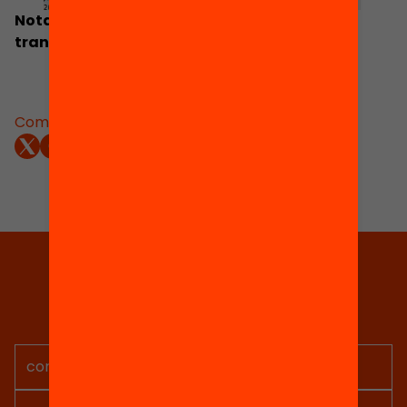
Nota de premsa. 12 reptes estratègics per
transformar l’educació a Catalunya
Comparteix:
Tria equitat
Rep continguts, iniciatives i
projectes per implicar-te.