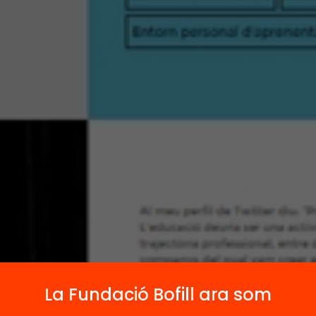
La Fundació Bofill ara som