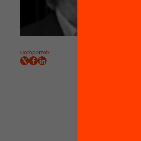
Comparteix:
22/12/20
«Al meu 
Tecnolo
L’educa
iaiofla
mòbil, 