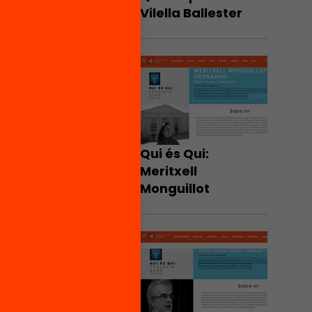
Vilella Ballester
Qui és Qui:
Meritxell
Monguillot