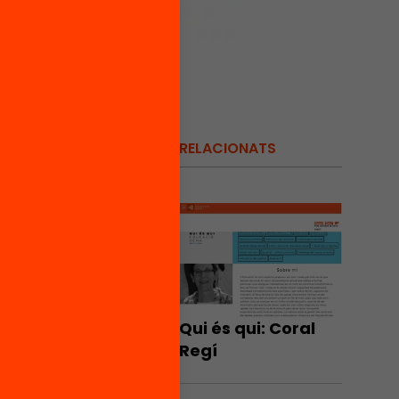
RELACIONATS
lló.
r
ser més
quí
.
Qui és qui: Coral
Regí