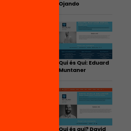
Ojando
Qui és Qui: Eduard
Muntaner
Qui és qui? David