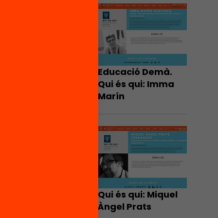
Educació Demà.
Qui és qui: Imma
Marín
Qui és qui: Miquel
Àngel Prats