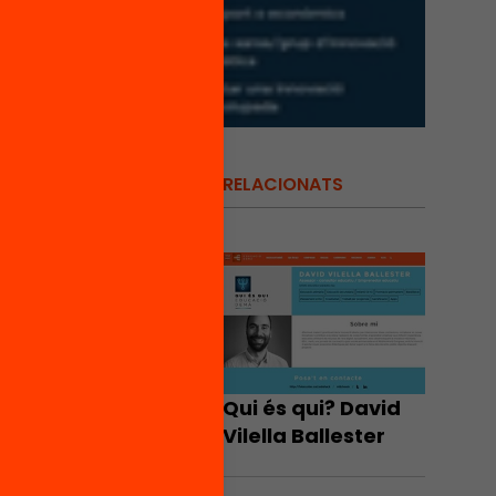
RELACIONATS
gger i
nnovació
t prou.
Qui és qui? David
Vilella Ballester