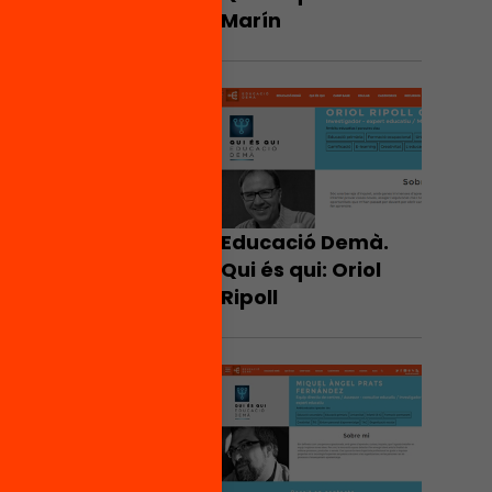
Marín
Educació Demà.
Qui és qui: Oriol
Ripoll