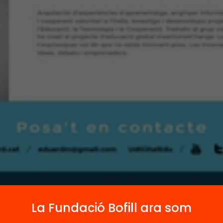
La Fundació Bofill ara som