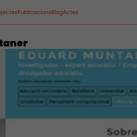
ojectes
Publicacions
Blog
Actes
ntaner