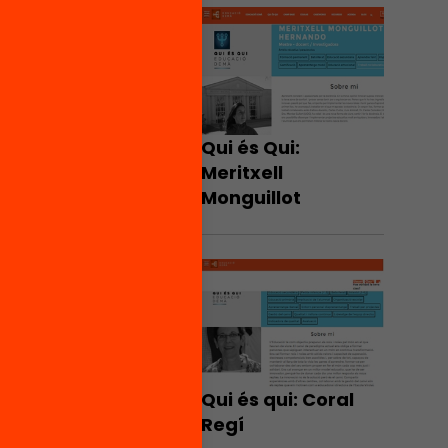
Qui és Qui:
Meritxell
Monguillot
Qui és qui: Coral
Regí