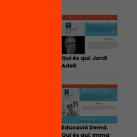
Qui és qui: Jordi
Adell
Educació Demà.
Qui és qui: Imma