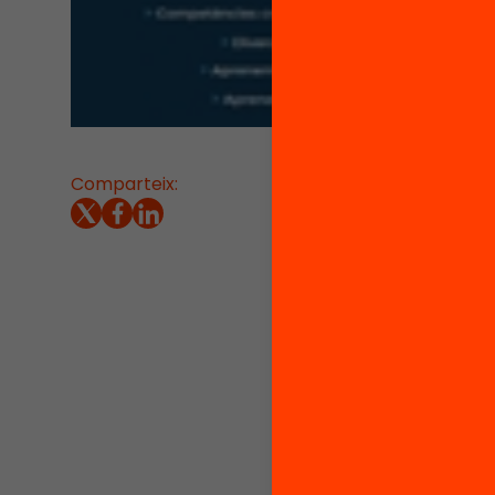
Comparteix:
08/03/2
Arquite
informà
coopera
és que 
Més in