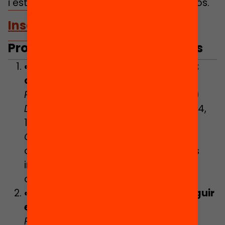
i estratègies senzilles per empoderar-nos.
Inscripcions disponibles aquí
Programa del cicle de xerrades
«El nostre cervell està desordenat:
què podem fer?»
Ponent
: David Bueno (neurocientífic)
Data
: Dilluns 25 de novembre de 2024,
17h.
Contingut
: Canvis neurobiològics
durant l’adolescència i com aquests
influeixen en la motivació i el
comportament.
«Com comunicar-nos per aconseguir
el que volem»
Ponent
: Fran Rojas (formador amb