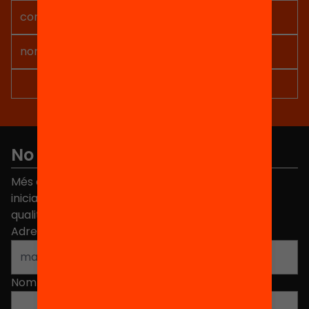
No et perdis res
Més de 40.000 persones ja han triat Equitat. Rep
iniciatives, propostes i projectes per millorar la
qualitat de l'educació a Catalunya.
Adreça electrònica
*
Nom
*