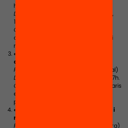
humor)
Data
: Dimecres 29 de gener de 2025,
17h.
Contingut
: Eines per comunicar-se
assertivament, gestionar conflictes i
millorar relacions personals.
«Tria la teva aventura: orientació
acadèmica i professional»
Ponent
: José Alonso (consultor social)
Data
: Dimarts 18 de febrer de 2025, 17h.
Contingut
: Estratègies per triar itineraris
educatius d’acord amb interessos
personals i sortides laborals.
«Com organitzar-te en els estudis i
no morir en l’intent»
Ponent
: Carme Bartomeu (educadora)