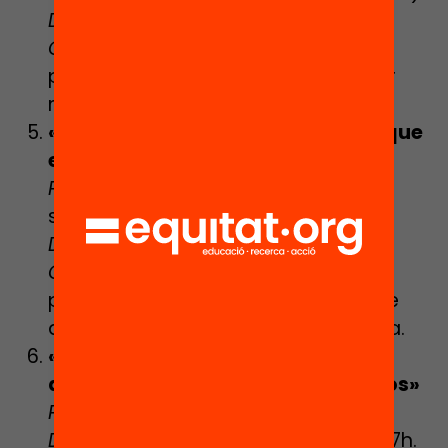
Data
: Dijous 6 de març de 2025, 17h.
Contingut
: Gestió del temps,
planificació d’estudis i tècniques per
minimitzar l’estrès acadèmic.
«Pensar fora del motlle: no deixis que
els altres decideixin per tu!»
Ponent
: Marta Colomer (consultora
social)
Data
: Dijous 3 d’abril de 2025, 17h.
Contingut
: Desenvolupament del
pensament crític per a una presa de
decisions més conscient i autònoma.
«Quan les emocions apreten:
aprenent a conduir-les i cuidar-nos»
Ponent
: Marta Fusté (psicòloga)
Data
: Dimecres 7 de maig de 2025, 17h.