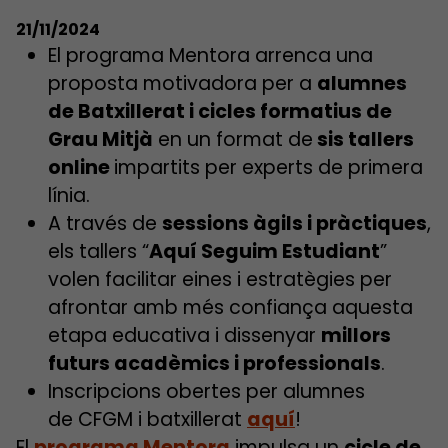
21/11/2024
El programa Mentora arrenca una
proposta motivadora per a
alumnes
de Batxillerat i cicles formatius de
Grau Mitjà
en un format de
sis tallers
online
impartits per experts de primera
línia.
A través de
sessions àgils i pràctiques
,
els tallers “
Aquí Seguim Estudian
t
”
volen facilitar eines i estratègies per
afrontar amb més confiança aquesta
etapa educativa i dissenyar
millors
futurs acadèmics i professionals
.
Inscripcions obertes per alumnes
de CFGM i batxillerat
aquí
!
El
programa Mentora
impulsa un
cicle de