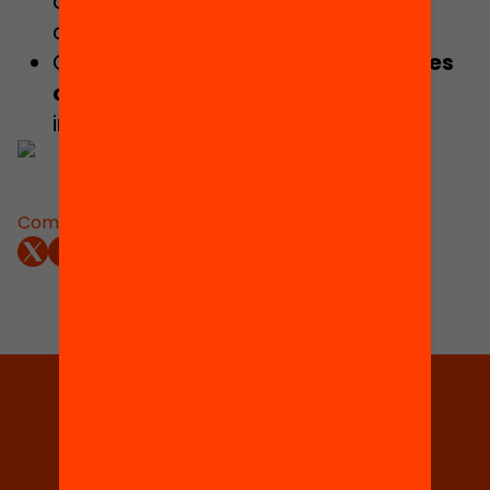
amb càmera, auriculars i bona
connexió a internet.
Cada adolescent
pot inscriure’s
a les
càpsules que desitgi
i que més li
interessin dins el programa.
Comparteix:
Tria equitat
Rep continguts, iniciatives i
projectes per implicar-te.