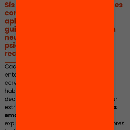
Sis càpsules amb
aprenentatges
concrets que els joves podran
aplicar en el seu dia a dia
,
guiades per professionals com
neurocientífics, educadors,
psicòlegs i formadors
reconeguts.
Cada sessió serà una oportunitat per
entendre millor com funciona el nostre
cervell i potenciar la motivació, millorar
habilitats comunicatives, prendre
decisions que ens representin o conèixer
estratègies per
millorar la gestió de les
emocions
. Els tallers combinaran
explicacions de valor, històries inspiradores