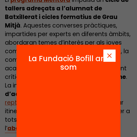
tallers adreçats a l’alumnat de
Batxillerat i cicles formatius de Grau
Mitjà
. Aquestes converses pràctiques,
impartides per experts en diferents àmbits,
abordaran temes d’interès per als joves
com la motivació, la presa de decisions, la
La Fundació Bofill ara
comunicació assertiva, l’orientació
som
acadèmica i professional o el pensament
crític, i es podran
seguir de forma online
.
La iniciativa
vol oferir eines
d’acompanyament
per afrontar els
reptes durant la postobligatòria
i formar
itineraris formatius llargs i de qualitat per a
tots els joves, a fi de prevenir
l’
abandonament escolar prematur
.