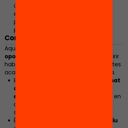
Contingut
: Eines per gestionar
emocions com l’estrès i l’ansietat,
promovent l’autocura i el benestar
personal.
Com participar-hi?
Aquest cicle de tallers ofereix una
oportunitat única
on formar-se i adquirir
habilitats essencials per superar els reptes
acadèmics i personals d’aquesta etapa.
Els tallers estan oberts a
tot l’alumnat
català d’aquestes etapes
educatives
, independentment de si en
aquests moments participen en les
sessions de mentoria.
És necessari
disposar d’un dispositiu