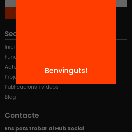
Seccions
Inici
Notícies
Fundació
FAQS
Actes
Hub Social
Benvinguts!
Projectes
Contacte
Publicacions i vídeos
Blog
Contacte
Ens pots trobar al Hub Social