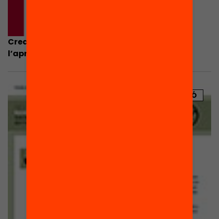
Crear entorns innovadors per millorar
l’aprenentatge
PUBLICACIÓ