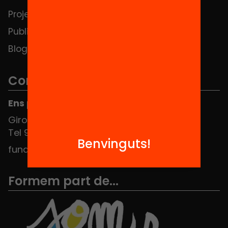
Projectes
Contacte
Publicacions i vídeos
Blog
Contacte
Ens pots trobar al Hub Social
Girona 34, interior 08010 Barcelona
Tel 934 588 700
Benvinguts!
fundacio@equitat.org
Formem part de...