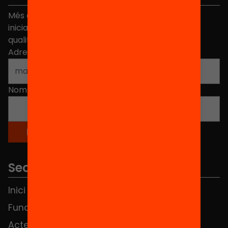
Més de 40.000 persones ja han triat Equitat. Rep
iniciatives, propostes i projectes per millorar la
qualitat de l'educació a Catalunya.
Adreça electrònica
*
Nom
*
Seccions
Inici
Notícies
Fundació
FAQS
Actes
Hub Social