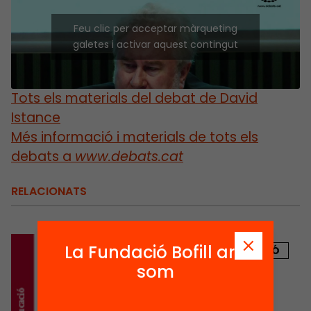
Feu clic per acceptar màrqueting
galetes i activar aquest contingut
Tots els materials del debat de David
Istance
Més informació i materials de tots els
debats a
www.debats.cat
RELACIONATS
La Fundació Bofill ara
PUBLICACIÓ
som