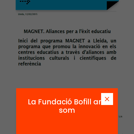
La Fundació Bofill ara
som