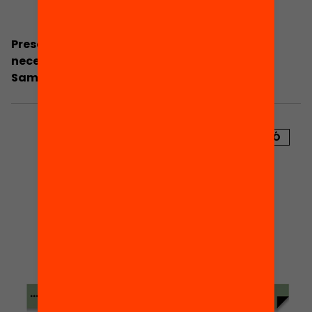
Presentació. Família i escola, la complicitat
necessària, per Dolors Gibert (Escola
Samuntada)
PUBLICACIÓ