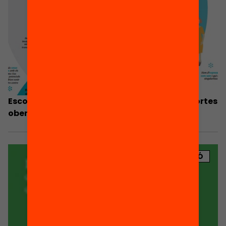
Escoles Magnet: 10 idees per la jornada de portes
obertes amb famílies
PUBLICACIÓ