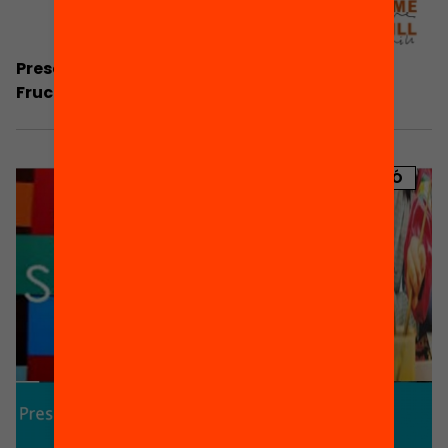
Presentació: Les reunions de nivell a l’escola
Fructuós Gelabert, per Xavier Pedrol
PUBLICACIÓ