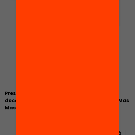
Presentació: Com millorar els vincles entre
docents i famílies? L’experiència de l’escola Mas
Masó de Salt
PUBLICACIÓ