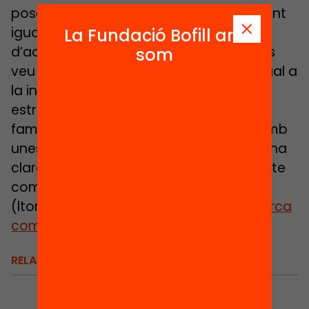
posen de manifest que, malgrat l’aparent
igualtat objectiva en els condicions
La Fundació Bofill ara
d’accés als centres, aquesta igualtat es
som
veu contrarestada per un accés desigual a
la informació sobre els centres i les
estratègies de tria. Tot plegat, situa les
famílies amb menys capital cultural i amb
unes xarxes relacionals més febles en una
clara posició de desavantatge. Contacte
comunicació: Laia Torras
(ltorras@fbofill.cat / 670 51 63 66)
Recerca
completa
RELACIONATS