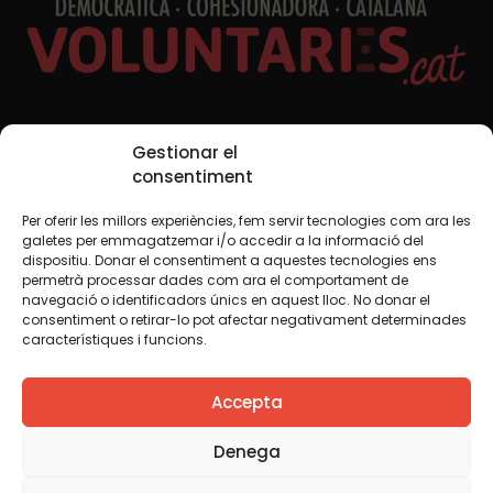
Xarxes Socials
Gestionar el
consentiment
Per oferir les millors experiències, fem servir tecnologies com ara les
TWT
YTB
IG
FB
IN
galetes per emmagatzemar i/o accedir a la informació del
dispositiu. Donar el consentiment a aquestes tecnologies ens
permetrà processar dades com ara el comportament de
navegació o identificadors únics en aquest lloc. No donar el
consentiment o retirar-lo pot afectar negativament determinades
Avís legal
Política de cookies
característiques i funcions.
Creiem que el coneixement s’ha de compartir. Per això
Accepta
fem servir una llicència Creative Commons, llevat que en
algun material indiquem el contrari. Us animem a copiar,
redistribuir, remesclar o transformar i crear els continguts
Denega
propis d’aquest web, per a qualsevol finalitat, inclosa la