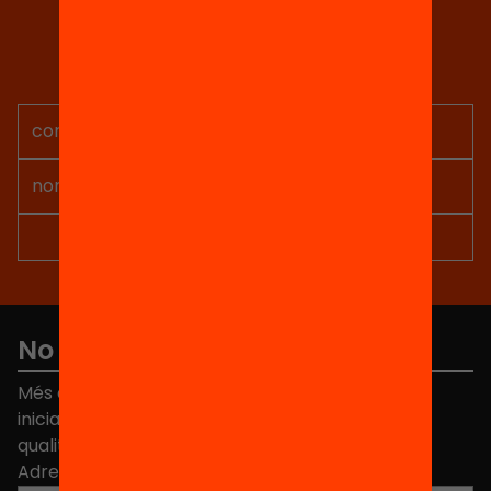
Tria equitat
Rep continguts, iniciatives i
projectes per implicar-te.
No et perdis res
Més de 40.000 persones ja han triat Equitat. Rep
iniciatives, propostes i projectes per millorar la
qualitat de l'educació a Catalunya.
Adreça electrònica
*