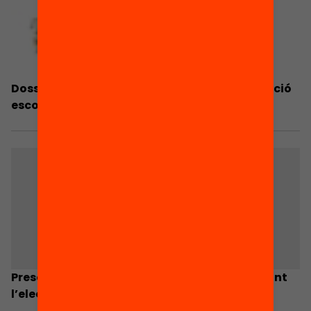
Dossier de premsa: les famílies davant l’elecció
escolar
Presentació de la recerca «Les famílies davant
l’elecció escolar» a Girona