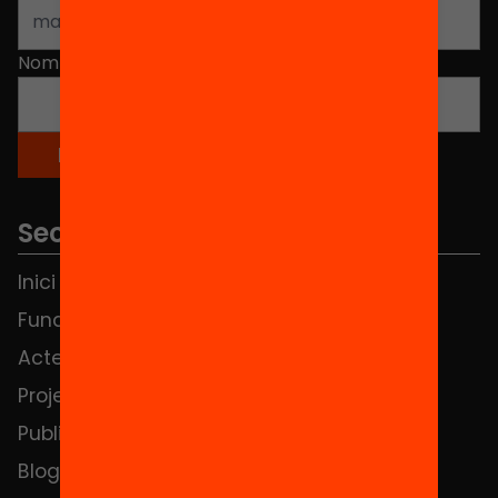
Nom
*
Seccions
Inici
Notícies
Fundació
FAQS
Actes
Hub Social
Projectes
Contacte
Publicacions i vídeos
Blog