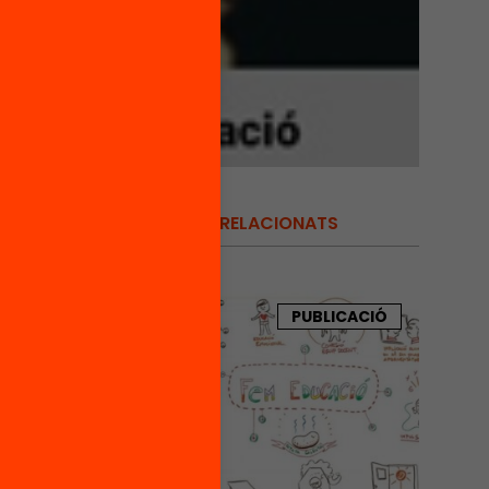
RELACIONATS
forma
e la
PUBLICACIÓ
oberta
çament
 suport
rsa i