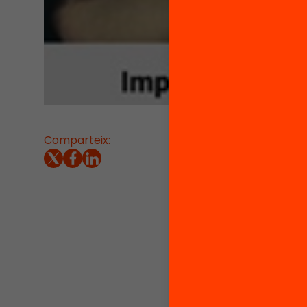
Comparteix:
22/09/2
El dia 
www.fe
Fundac
microme
fins el
mínim pe
de la c
Les tem