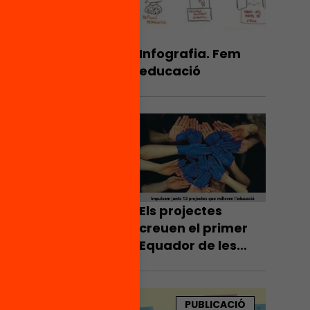
’impuls
ió
Infografia. Fem
’ús de
educació
t
moció
és?
Et
rojecte
cions i
odràs
Els projectes
 guies i
creuen el primer
el
Equador de les
nes i
campanyes de
micromecenatge
ealitat.
PUBLICACIÓ