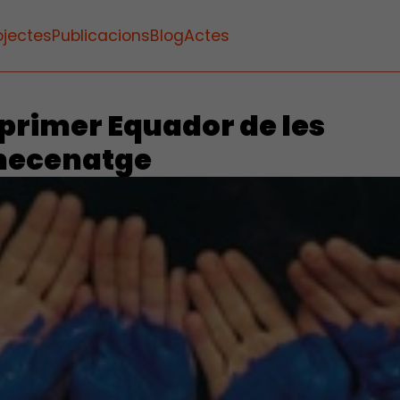
ojectes
Publicacions
Blog
Actes
 primer Equador de les
mecenatge