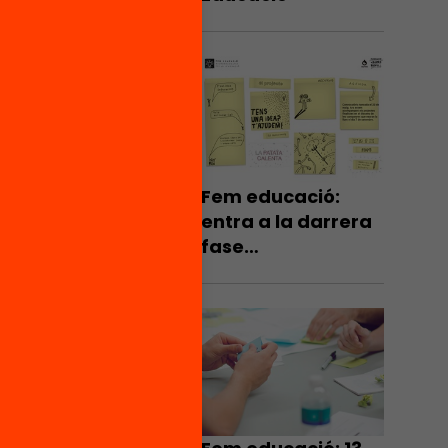
Fem educació:
entra a la darrera
fase
d’assessorament i
acompanyament
dels 13 projectes
finalistes