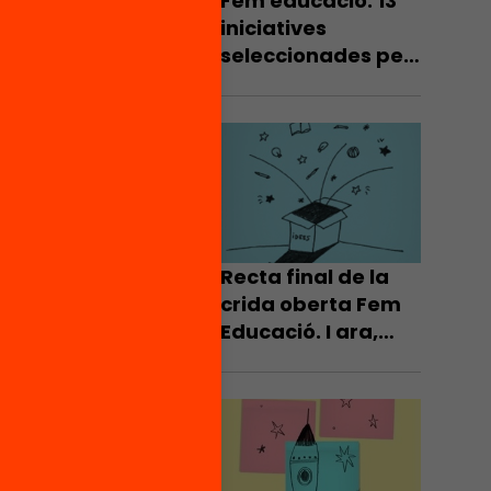
Fem educació: 13
iniciatives
seleccionades per
a iniciar una
campanya de
micromecenatge
Recta final de la
crida oberta Fem
Educació. I ara,
com seguim?