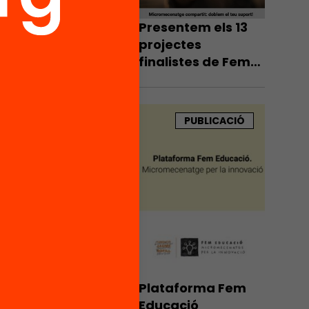
Presentem els 13
projectes
finalistes de Fem
educació. Ens
ajudes a fer-los
realitat?
PUBLICACIÓ
Plataforma Fem
Educació