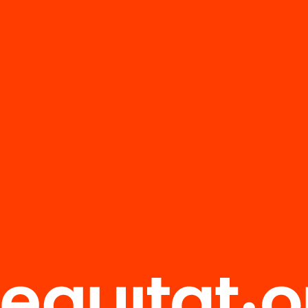
 1 projecte que ja ha assolit els objectius de
ment, però són molts més els que estan trebal
els suports i col·laboracions que els han de fer
.
icipes? Vols donar suport a la millora educat
ant projectes innovadors?