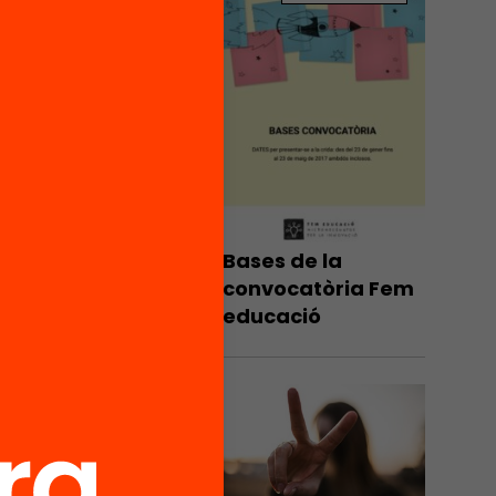
lant per
iva
Bases de la
convocatòria Fem
educació