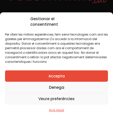
Xarxes Socials
Gestionar el
consentiment
Per oferir les millors experiències, fem servir tecnologies com ara les
TWT
YTB
IG
FB
IN
galetes per emmagatzemar i/o accedir a la informació del
dispositiu. Donar el consentiment a aquestes tecnologies ens
permetrà processar dades com ara el comportament de
navegació o identificadors únics en aquest lloc. No donar el
consentiment o retirar-lo pot afectar negativament determinades
Avís legal
Política de cookies
característiques i funcions.
Creiem que el coneixement s’ha de compartir. Per això
Accepta
fem servir una llicència Creative Commons, llevat que en
algun material indiquem el contrari. Us animem a copiar,
redistribuir, remesclar o transformar i crear els continguts
Denega
propis d’aquest web, per a qualsevol finalitat, inclosa la
comercial. Només us demanem que reconegueu
Veure preferències
l’autoria de la creació original.
Avís legal