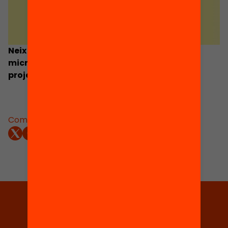
Neix Fem Educació, una plataforma de
micromecenatge per emprenedors amb
projectes d’innovació educativa
Comparteix:
Tria equitat
Rep continguts, iniciatives i