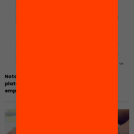
Nota de premsa: Neix Fem Educació, una
plataforma de micromecenatge per
emprenedors amb projectes d’innovació
educativa