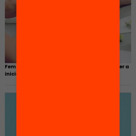
Fem educació: 13 iniciatives seleccionades per a
iniciar una campanya de micromecenatge