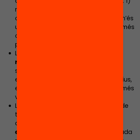
acadèmic. I ho és en un doble sentit: 1)
n’és un precursor, un factor que
contribueix a desencadenar-les; 2) n’és
un indicador, assenyala l’existència més
o menys latent d’aquestes
problemàtiques.
L’absentisme és un instrument de
reproducció de les desigualtats
socioeducatives, en tant que té una
especial incidència entre els col·lectius,
els centres i els entorns socialment més
vulnerables.
La lluita contra l’absentisme hauria de
trobar-se en les primeres posicions
d’una
agenda de polítiques
educatives
genuïnament preocupada