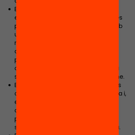
desafavorits.
En el nivell escolar, una
composició
escolar de màxima complexitat, unes
pràctiques disciplinàries rígides (amb
un fort pes de l’
expulsió
com a
mecanisme de resposta als
desafiaments conductuals) i un
professorat i una organització de
centre
poc diversificada i inclusiva
són factors motivadors d’absentisme.
En el nivell familiar, trobem situacions
de
vulnerabilitat social
i econòmica i,
en gran mesura relacionades amb
aquestes situacions, realitats i estils
parentals distants amb els codis i el
sistema de drets i deures de l’escola.