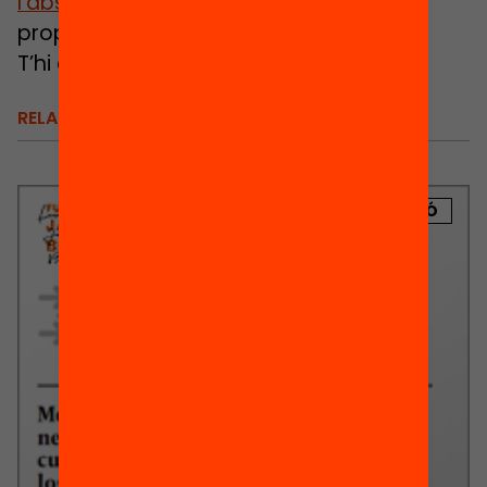
l’absentisme escolar
, que se celebrarà
properament.
T’hi esperem!
RELACIONATS
PUBLICACIÓ