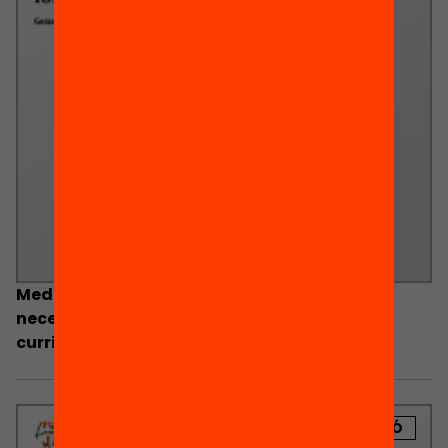
Medidas y recursos de atención a las
necesidades educativas y diversificación
curricular: ¿qué funciona para mejorar los
aprendizajes y reducir el abandono?
PUBLICACIÓ