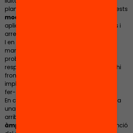
lluita contra l’absentisme dins dels seus
plans de convivència. Val a dir que aquests
models i protocols
han tingut una
aplicació també desigual en els centres i
arreu del territori.
I en l’
àmbit local
, que és allà on es
manifesta l’abast i els significats de la
problemàtica, i allà on se situen les
responsabilitat i competències per fer-hi
front, no han cessat de dissenyar-se i
implementar-se els plans i mesures per
fer-hi front.
En conjunt, tractant de donar resposta a
una problemàtica amb múltiples cares,
arribem a trobar una
diversitat també
àmplia d’intervencions
, variable en funció