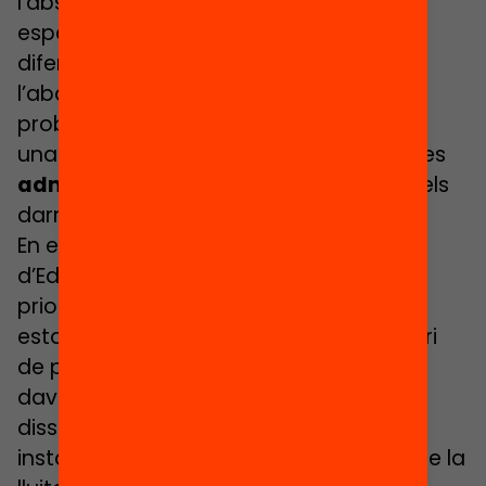
l’absentisme –entès com a problema
específic, amb una lògica particular i
diferenciable d’altres qüestions com
l’abandonament escolar o les
problemàtiques conductuals– ha rebut
una atenció molt desigual per part de les
administracions educatives
al llarg dels
darrers temps.
En els darrers anys el Departament
d’Educació sembla haver fet seva la
priorització d’aquesta problemàtica,
establint un Protocol d’àmbit comunitari
de prevenció, detecció i intervenció
davant situacions d’absentisme”,
disseminant eines i models d’actuació i
instant des de 2017 els centres a incloure la