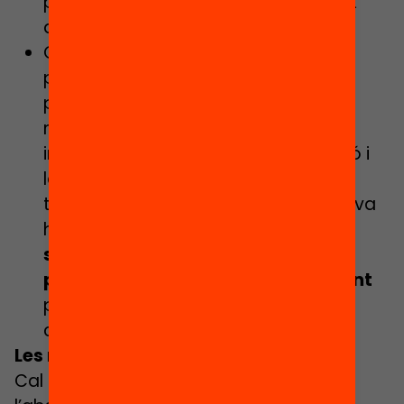
per l’eficàcia del sistema i la igualtat
d’oportunitats en educació.
Certament no n’hi haurà prou amb
política educativa per resoldre una
problemàtica que és complexa i
multifactorial, caldran altres
instruments de lluita contra l’exclusió i
la vulnerabilitat de les persones i els
territoris. Però la intervenció educativa
hi té molt a dir, i polítiques
contra la
segregació
, les
beques
, la
personalització
i la
formació docent
poden marcar la diferència en la
correcció de l’absentisme.
Les respostes: què funciona?
Cal remarcar, però, que el fenomen de