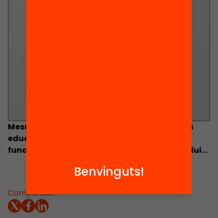
Mesures i suports d’atenció a les necessitats
educatives i diversificació curricular: què
funciona per millorar els aprenentatges i reduir
l’abandonament?
Benvinguts!
Comparteix: