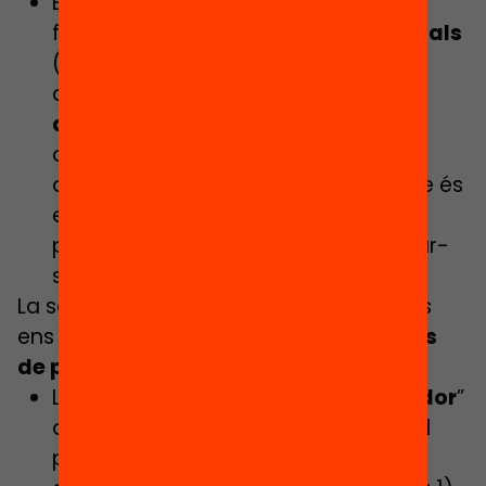
En el nivell individual, s’hi barregen
factors socioemocionals,
conductuals
(desafecció escolar, ansietat, baixa
autoestima) i
dificultats
d’aprenentatge
. Finalment, cal no
oblidar que el determinant més
directament associat a l’absentisme és
el mateix absentisme. En altres
paraules, saltar-se classe du a saltar-
se’n més.
La sola consideració d’aquestes causes
ens permet justificar quatre
arguments
de pes
:
L’absentisme escolar és un “
marcador
”
de problemàtiques educatives, en el
pla conductual i en el del progrés