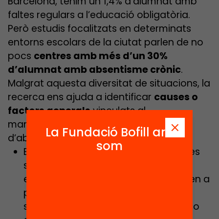
Barcelona, tenim un 1,4% d’alumnat amb
faltes regulars a l’educació obligatòria.
Però estudis focalitzats en determinats
entorns escolars de la ciutat parlen de no
pocs
centres amb més d’un 30%
d’alumnat amb absentisme crònic
.
Malgrat aquesta diversitat de situacions, la
recerca ens ajuda a identificar
causes o
factors generals
vinculats al
manteniment d’unes i altres formes
La Fundació Bofill ara
d’absentisme:
som
En el nivell més contextual, els centres
situats en
entorns de precarietat
econòmica i delinqüència acostumen a
presentar taxes d’absentisme força
superiors als dels centres en barris no