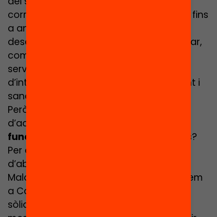
del seu enfocament (preventiu o
correctiu), durada (des d’una setmana fins
a anys), etapa educativa on es
desenvolupen, àmbit d’aplicació (escolar,
comunitari o judicial), administracions,
serveis i xarxes implicades, instruments
d’intervenció (suport escolar, seguiment i
sancions, teràpies, incentius…), etc.
Però què sabem sobre l’efectivitat
d’aquestes intervencions?
Quines
funcionen millor?
En quines condicions?
Per a quins col·lectius i tipus
d’absentisme?
Malauradament, a dia d’avui no disposem
a Catalunya d’avaluacions i evidències
sòlides sobre l’efectivitat d’unes i altres