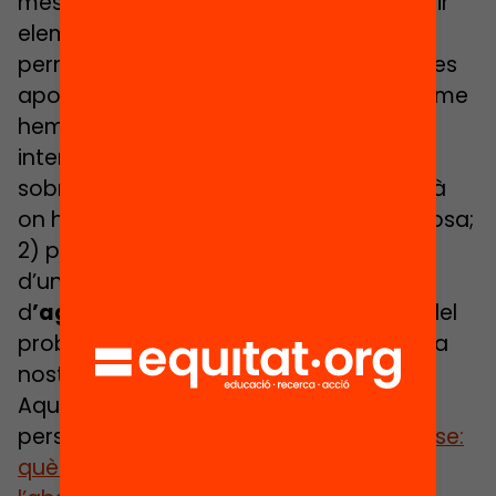
mesures. Per aquest motiu, si volem tenir
elements de coneixement sòlid que
permetin alimentar el debat sobre quines
apostes fer en la lluita contra l’absentisme
hem de fer el següent recorregut: 1)
interrogar a la
recerca internacional
sobre l’impacte d’aquestes mesures allà
on han estat avaluades de forma rigorosa;
2) posar aquestes evidències a l’abast
d’un debat franc i obert amb el conjunt
d
’agents implicats
en la comprensió del
problema i en les seves solucions a casa
nostra.
Aquestes dues finalitats són les que
persegueix l’acte de debat
Faltar a classe:
què funciona en la lluita contra