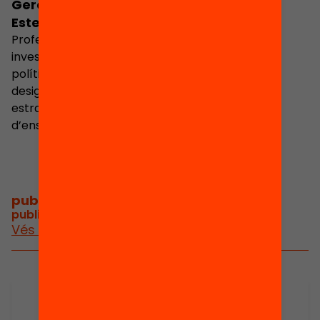
Gerard Ferrer-
Esteban
Professor a la UOC i
investigador en
polítiques educatives,
desigualtats i
estratègies
d’ensenyament
publicacions i vídeos
/
publicacions i vídeos relacionats
Vés a publicacions i vídeos