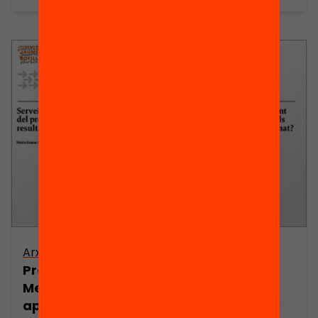
Arxiu
Publicació
Presentació:
Serveix la
Mestres que
formació
aprenen Què
permanent del