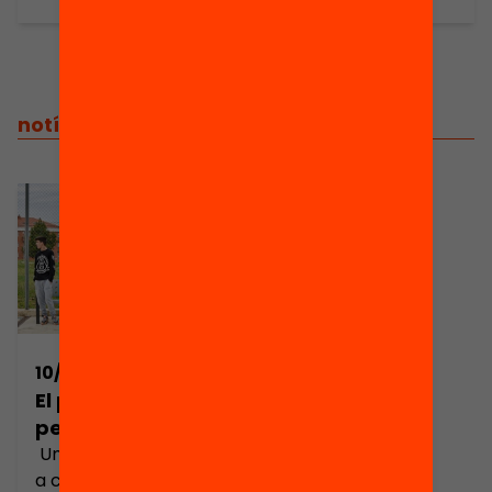
notícies relacionades
10/03/2020
El problema de
perdre’s classe
Un alumne que falta
a classe té moltes