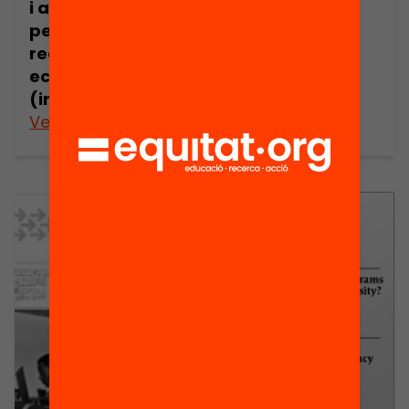
i agenda política
per a un cicle de
recuperació
econòmica
(informe breu)
Veure’n més
Veure’n més