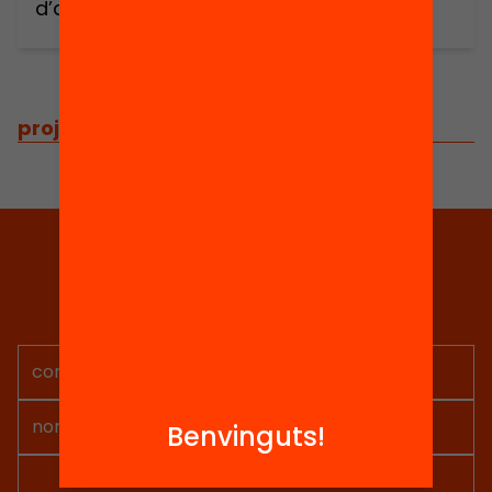
d’aprenentatge?
projectes relacionats
Tria equitat
Rep continguts, iniciatives i
projectes per implicar-te.
Benvinguts!