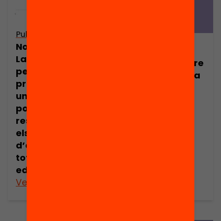
Publicació
Nota de premsa:
Publicació
La formació
Indicadors sobre
permanent del
l’èxit educatiu a
professorat té
Catalunya
un impacte
positiu en els
resultats de tots
els perfils
d’alumnat i en
totes les etapes
educatives
Veure’n més
Veure’n més