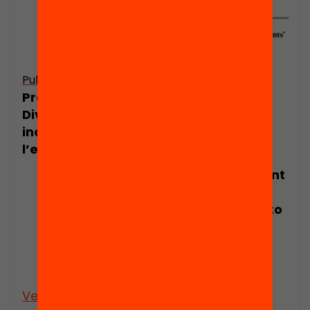
Publicació
Presentació:
Diversificació i
inclusió a
l’escola:
Does permanent
training for
teachers help to
improve
students’
educational
outcomes?
Veure’n més
Veure’n més