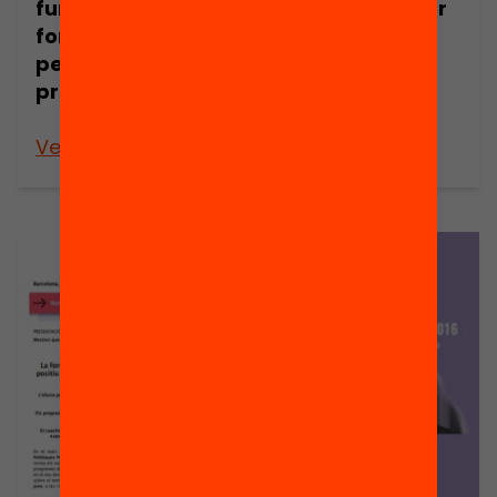
funciona en la
professorat per
formació
millorar els
permanent del
resultats
professorat?
educatius de
l’alumnat?
Veure’n més
Veure’n més