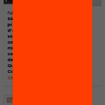
Publicació
What Works in
Són efectius els
Education:
programes
Classroom
d’educació
Grouping and
socioemocional
Individual
com a eina per
Tutoring
millorar les
competències
de l’alumnat?
Queralt
Capsada
Veure’n més
Veure’n més