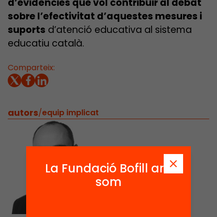
d’evidències que vol contribuir al debat
sobre l’efectivitat d’aquestes mesures i
suports
d’atenció educativa al sistema
educatiu català.
Comparteix:
autors
/
equip implicat
La Fundació Bofill ara
som