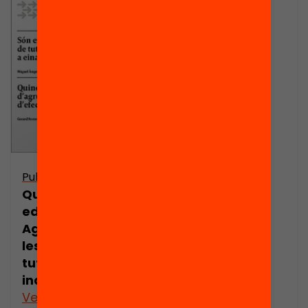
Publicació
Presentació:
Quines
Publicació
estratègies
Què funciona en
d’agrupament
educació?
milloren els
Agrupaments a
resultats de
les aules i
l’alumnat? Per
tutorització
Gerard Ferrer
individual
Veure’n més
Veure’n més