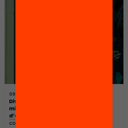
fer-hi front? […]
09/10/2019 17:00h - 19:00h
Diversificació i inclusió a l’escola: com
millorar l’atenció a les diversitats
d’aprenentatge?
com millorar l’atenció a les diversitats