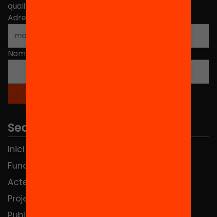
qualitat de l'educació a Catalunya.
Adreça electrònica
*
Nom
*
Seccions
Inici
Notícies
Fundació
FAQS
Actes
Hub Social
Projectes
Contacte
Publicacions i vídeos