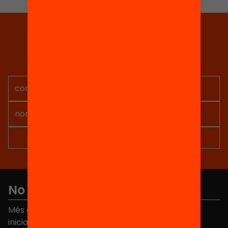
Tria equitat
Rep continguts, iniciatives i
projectes per implicar-te.
No et perdis res
Més de 40.000 persones ja han triat Equitat. Rep
iniciatives, propostes i projectes per millorar la