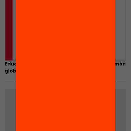
Educar la creativitat i l’emprenedoria en un món
globalitzat