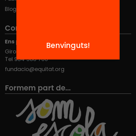
Blog
Contacte
Ens pots trobar al Hub Social
Benvinguts!
Girona 34, interior 08010 Barcelona
Tel 934 588 700
fundacio@equitat.org
Formem part de...