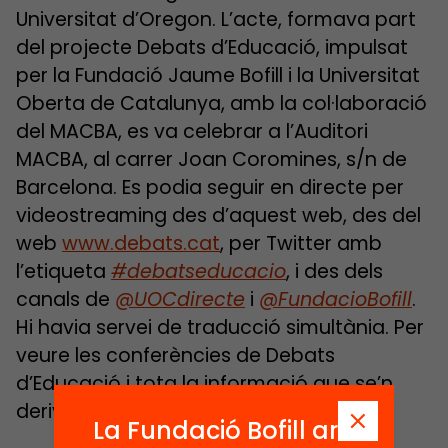
Universitat d’Oregon. L’acte, formava part
del projecte Debats d’Educació, impulsat
per la Fundació Jaume Bofill i la Universitat
Oberta de Catalunya, amb la col·laboració
del MACBA, es va celebrar a l’Auditori
MACBA, al carrer Joan Coromines, s/n de
Barcelona. Es podia seguir en directe per
videostreaming des d’aquest web, des del
web
www.debats.cat
, per Twitter amb
l’etiqueta
#debatseducacio
, i des dels
canals de
@UOCdirecte
i
@FundacioBofill
.
Hi havia servei de traducció simultània. Per
veure les conferències de Debats
d’Educació i tota la informació que se’n
deriva visiteu
www.debats.cat
.
La Fundació Bofill ara