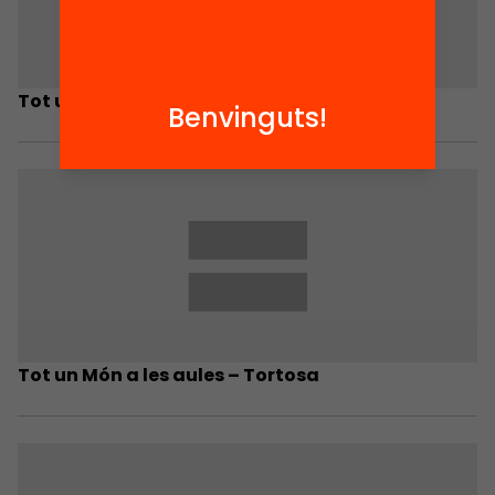
Tot un Món a les aules – Lleida
Benvinguts!
Tot un Món a les aules – Tortosa