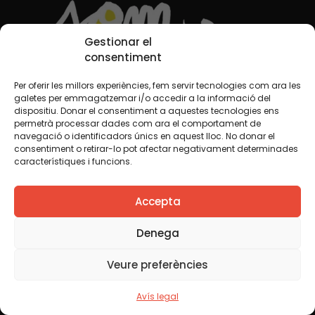
Gestionar el
consentiment
Per oferir les millors experiències, fem servir tecnologies com ara les
galetes per emmagatzemar i/o accedir a la informació del
dispositiu. Donar el consentiment a aquestes tecnologies ens
permetrà processar dades com ara el comportament de
navegació o identificadors únics en aquest lloc. No donar el
consentiment o retirar-lo pot afectar negativament determinades
característiques i funcions.
Accepta
Xarxes Socials
Denega
Veure preferències
TWT
YTB
IG
FB
IN
Avís legal