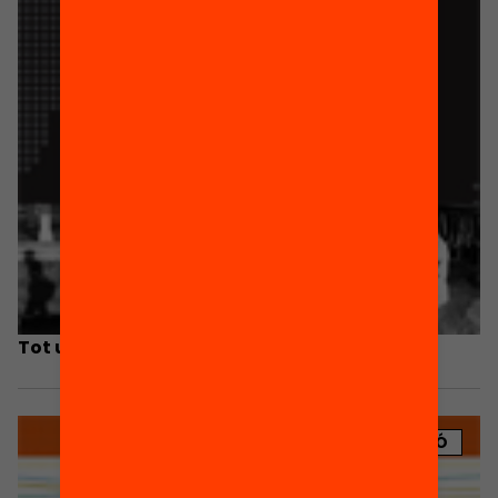
Tot un Món. Material didàctic 2
PUBLICACIÓ