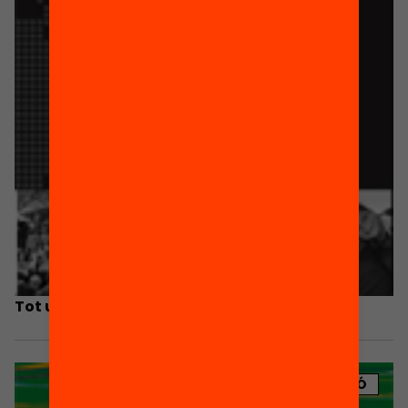
Tot un Món. Material didàctic
PUBLICACIÓ