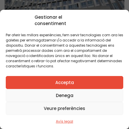
Gestionar el
consentiment
Per oferir les millors experiències, fem servir tecnologies com ara les
galetes per emmagatzemar i/o accedir a la informació del
dispositiu. Donar el consentiment a aquestes tecnologies ens
Beca de desenvolupament professional a la
permetrà processar dades com ara el comportament de
navegació o identificadors únics en aquest lloc. No donar el
UNESCO. 2016-2017
consentiment o retirar-lo pot afectar negativament determinades
característiques i funcions.
Accepta
Denega
Veure preferències
Avís legal