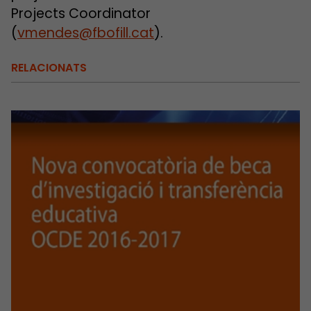
Projects Coordinator
(
vmendes@fbofill.cat
).
RELACIONATS