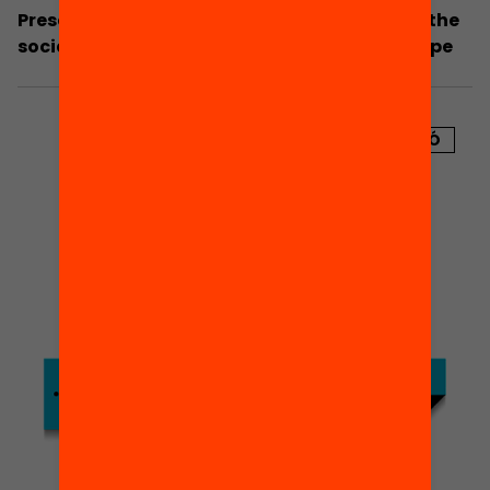
Presentació: EUROSTUDENT V. Key results on the
social dimension in higher education in Europe
PUBLICACIÓ