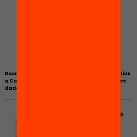
Dossier de premsa: Equitat i resultats educatius
a Catalunya. Informe Bofill d’explotació de les
dades PISA 2012
PUBLICACIÓ