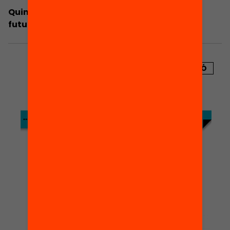
Quines tendències socials impactaran en el
futur de l’educació?
PUBLICACIÓ