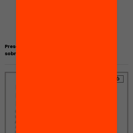
Presentació: TALIS: Enquesta Internacional
sobre Ensenyament i Aprenentatge
PUBLICACIÓ