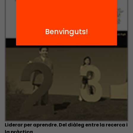
Benvinguts!
Liderar per aprendre. Del diàleg entre la recerca i
la pràctica