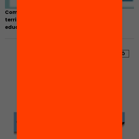
Com cal gestionar els recursos educatius en
territoris poc poblats i amb baixa demanda
educativa?
PUBLICACIÓ