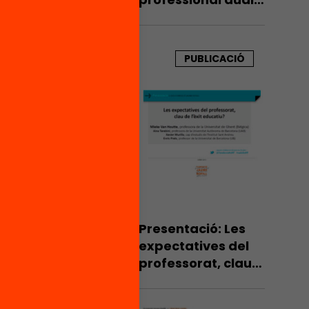
per a Catalunya?
PUBLICACIÓ
Presentació: Les
expectatives del
professorat, clau
de l’èxit educatiu?