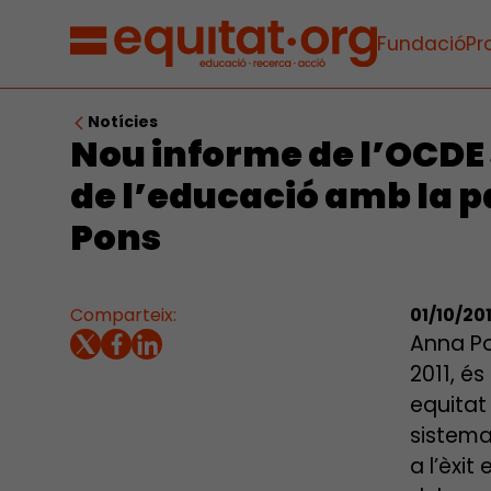
Fundació
Pr
Notícies
Nou informe de l’OCDE s
de l’educació amb la p
Pons
Comparteix:
01/10/20
Anna Po
2011, é
equitat 
sistema
a l’èxi