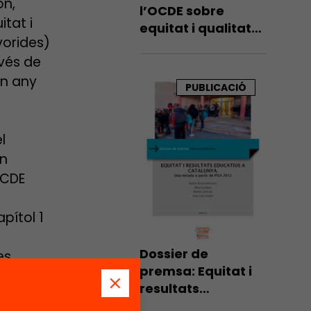
on,
l’OCDE sobre
tat i
equitat i qualitat
vorides)
de l’educació amb
avés de
la participació
d’Anna Pons
un any
PUBLICACIÓ
l
En
OCDE
,
apítol 1
Dossier de
es
premsa: Equitat i
resultats
 s’estan
educatius a