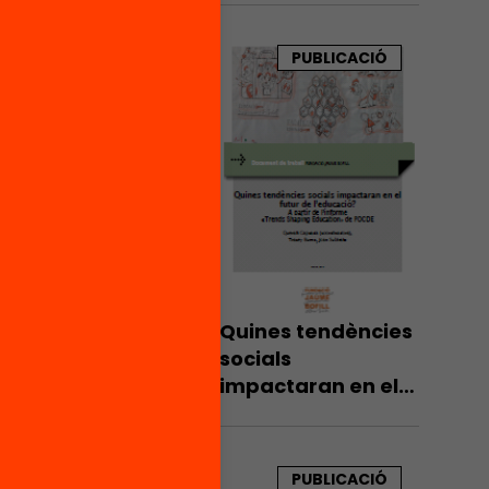
esment
Catalunya.
tra que
Informe Bofill
PUBLICACIÓ
d’explotació de les
les
dades PISA 2012
eixement
qualitat
iants (a
va amb
ostes
s
e
Quines tendències
 la
socials
t els
impactaran en el
mesures
futur de
l’educació?
PUBLICACIÓ