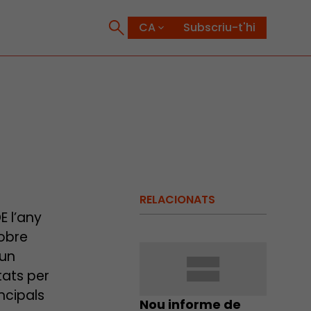
Subscriu-t'hi
RELACIONATS
E l’any
sobre
’un
tats per
ncipals
Nou informe de