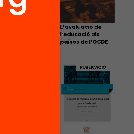
L’avaluació de
l’educació als
països de l’OCDE
PUBLICACIÓ