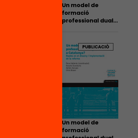
Un model de
formació
professional dual
per a Catalunya?
PUBLICACIÓ
Un model de
formació
professional dual