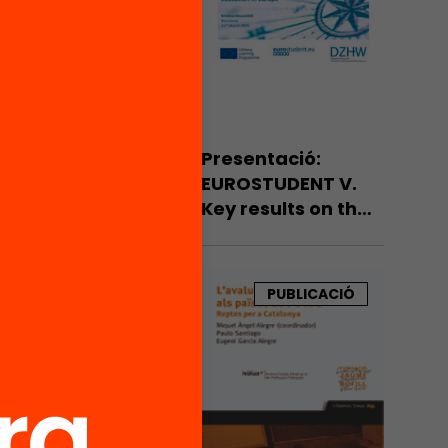
Presentació:
EUROSTUDENT V.
Key results on the
social dimension in
higher education
in Europe
PUBLICACIÓ