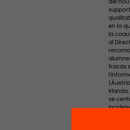
del nou
support
qualita
en la q
la coau
al Dire
recoman
alumnes
fracàs e
l’infor
(Àustri
Irlanda,
se cent
incideix
polítiq
l’equita