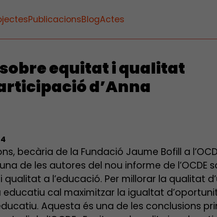
ojectes
Publicacions
Blog
Actes
obre equitat i qualitat
articipació d’Anna
14
ns, becària de la Fundació Jaume Bofill a l’OCD
s una de les autores del nou informe de l’OCDE 
i qualitat a l’educació. Per millorar la qualitat d
 educatiu cal maximitzar la igualtat d’oportuni
t educatiu. Aquesta és una de les conclusions pri