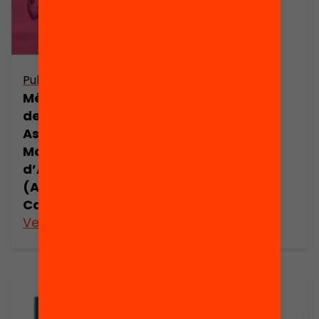
econòmica de
l’AMPA
Publicació
Més que un gra
de sorra. Les
Associacions de
Mares i Pares
d’Alumnes
(AMPA) a
Catalunya
Veure’n més
Veure’n més