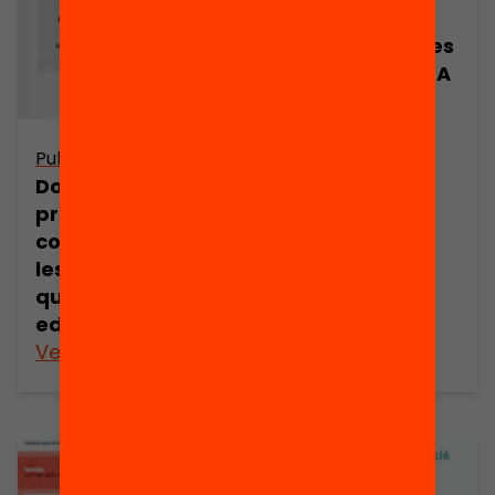
Publicació
Implicació de les
famílies i l’AMPA
Publicació
Dossier de
premsa: La
contribució de
les AMPA en la
qualitat
educativa
Veure’n més
Veure’n més