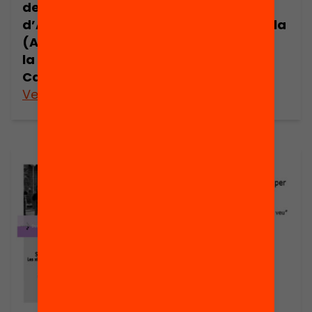
de Mares i Pares
Quins pares
d’Alumnes
entren a l’escola
(AMPA). Estat de
i quins es
la qüestió a
queden a la
Catalunya
porta?
Veure’n més
Veure’n més