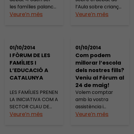
les famílies palanca
l’Aula sobre criança
unitària.
de canvi del sistema
Veure’n més
positiva en què van
Veure’n més
educatiu?» a càrrec
participar Raquel-
de Marta Comas,
Amaya Martínez
directora del
González, una de les
projecte «Famílies
principals expertes
01/10/2014
01/10/2014
amb veu» de la
sobre la qüestió a
I FÒRUM DE LES
Com podem
Fundació Jaume
l’Estat, Elena Boira,
FAMÍLIES I
millorar l’escola
Bofill, Àlex Castillo,
Miguel Ángel
L’EDUCACIÓ A
dels nostres fills?
president de la
Franconetti, i Anna
CATALUNYA
Veniu al Fòrum al
Federació
Ramis, de qui podeu
24 de maig!
d’Associacions de
llegir dues entrades
LES FAMÍLIES PRENEN
Volem comptar
Mares i pares
sobre el tema al
LA INICIATIVA COM A
amb la vostra
d’Alumnes de
blog:
SECTOR CLAU DE
assistència i
Catalunya (FAPAC),
http://www.annara
L’EDUCACIÓ El
Veure’n més
complicitat el
Veure’n més
Mercè Rey,
mis.cat/2013/12/pot
sector de pares i
proper dissabte 24
presidenta de la
ser-lescola-un-
mares d’alumnes
de maig a l’Institut
Confederació
bon-lloc-on-