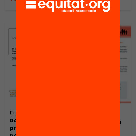
Publicació
Publicació
Dossier de
Quin és el rol de
premsa: El
les AMPA en la
potencial de les