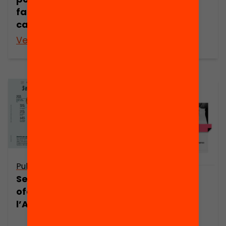
millora del
famílies per
sistema
canviar l’escola
educatiu?
Veure’n més
Veure’n més
Publicació
Serveis que
ofereixen les
l’AMPA