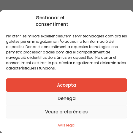
més de 80 mares i
debatre sobre les
pares, 10 directors
qüestions següents:
actes relacionats
de centres públics i
Com influeix l’entorn
Gestionar el
Veure més actes
consentiment
privats concertats
familiar en
de totes les etapes
l’aprenentatge i en
Per oferir les millors experiències, fem servir tecnologies com ara les
educatives, i 10
l’èxit educatiu? Com
galetes per emmagatzemar i/o accedir a la informació del
tècnics d’educació
es pot potenciar el
dispositiu. Donar el consentiment a aquestes tecnologies ens
permetrà processar dades com ara el comportament de
municipal i del
desenvolupament
navegació o identificadors únics en aquest lloc. No donar el
Departament
de les capacitats
consentiment o retirar-lo pot afectar negativament determinades
d’Ensenyament.
dels pares i mares
característiques i funcions.
Aquesta fase del
per a la […]
02/04/2014 12:15h -
29/10/2013 12:15h -
projecte compta
12:15h
12:15h
Accepta
amb la col·laboració
S’impliquen les
Quin futur tenen
[…]
famílies a
les AMPA?
Denega
l’escola? Les
Veure preferències
xifres de la
participació de
Avís legal
mares i pares en