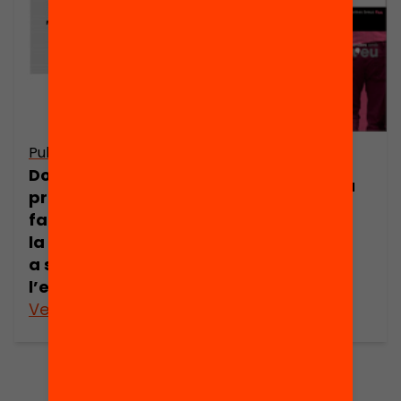
Publicació
Arxiu
Dossier de
Més que un gra
premsa: Les
de sorra
famílies prenen
la iniciativa com
a sector clau de
l’educació
Veure’n més
Veure’n més