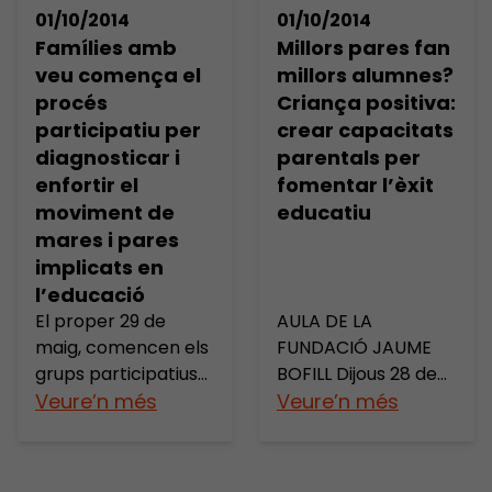
del sistema educatiu
través de les AMPA
01/10/2014
01/10/2014
en versió original
per l’educació a
Famílies amb
Millors pares fan
subtitulada al
Catalunya: 1.
veu comença el
millors alumnes?
català. La
Descarrega. 2.
procés
Criança positiva:
conferència va tenir
Imprimeix. 3.
participatiu per
crear capacitats
lloc el 14 de
Enganxa al teu
diagnosticar i
parentals per
novembre a
centre! Us
enfortir el
fomentar l’èxit
l’Auditori MACBA en
convidem a veure
moviment de
educatiu
el marc del projecte
de forma gràfica,
Debats d’Educació.
mares i pares
senzilla i amena tota
[…]
l’aportació que […]
implicats en
l’educació
El proper 29 de
AULA DE LA
maig, comencen els
FUNDACIÓ JAUME
grups participatius
BOFILL Dijous 28 de
del projecte
Veure’n més
novembre de 2013 a
Veure’n més
«Famílies amb veu»:
les 18.30 h a l’Auditori
quatre trobades en
MACBA la Fundació
què participaran
Jaume Bofill va