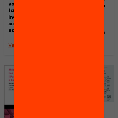
volen les
mares i pares a
famílies per
l’escola?
incidir en el
Diversitat
sistema
familiar i
educatiu?
d’implicació en
educació
Veure’n més
Veure’n més
Publicació
Gestió