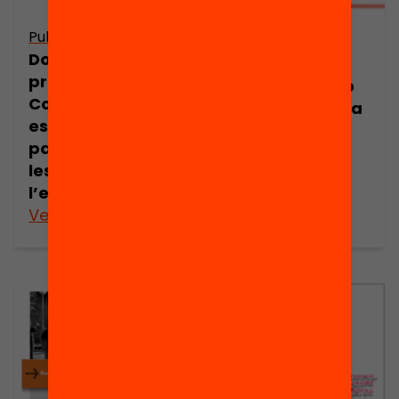
Publicació
Publicació
Dossier de
Quin és el grau
premsa:
de participació
Consells
de les famílies a
escolars i
l’escola?
participació de
les famílies a
l’escola
Veure’n més
Veure’n més