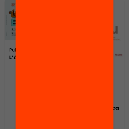
Publicació
L’AMPA és escola
Publicació
Presentació:
Poden ser les
families palanca
de canvi del
sistema