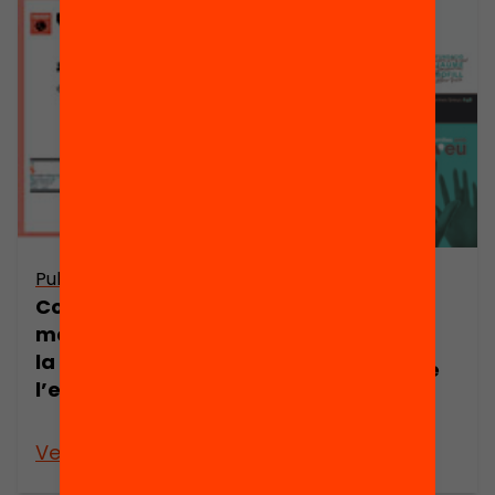
Publicació
Publicació
Com s’impliquen
Consells
mares i pares en
escolars i
la millora de
participació de
l’escola?
les famílies a
l’escola
Veure’n més
Veure’n més