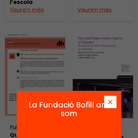
l’escola
Veure’n més
Veure’n més
La Fundació Bofill ara
som
Publicació
Publicació
Quin full de ruta
Com participen