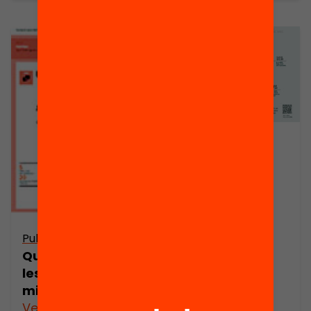
Publicació
Les AMPA fan
xarxa
Publicació
Què estan fent
les famílies per
millorar l’escola?
Veure’n més
Veure’n més