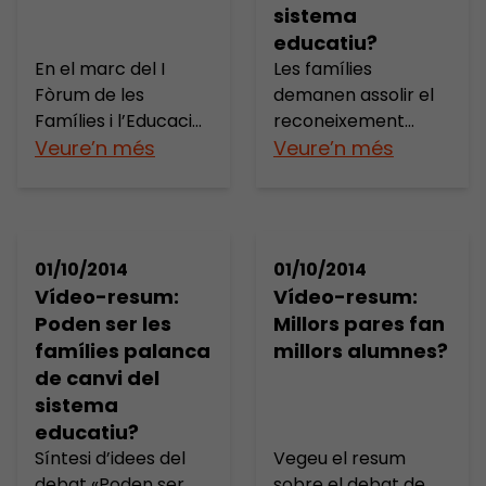
posen d’acord per
sistema
impulsar un projecte
educatiu?
anomenat «Famílies
En el marc del I
Les famílies
[…]
Fòrum de les
demanen assolir el
Famílies i l’Educació
reconeixement
de Catalunya
Veure’n més
d’actors
Veure’n més
celebrat el passat
protagonistes,
24 de maig, les
d’agents actius.
famílies han posat
Demanen potenciar
de manifest que la
el sector de les
01/10/2014
01/10/2014
seva presència i
AMPA no només
Vídeo-resum:
Vídeo-resum:
tasca a les escoles
com a promotor de
Poden ser les
Millors pares fan
catalanes és un fet, i
serveis a les
famílies palanca
millors alumnes?
que sense la seva
famílies, sinó com un
de canvi del
implicació el
sector que s’erigeixi
sistema
sistema educatiu
en garant dels drets
educatiu?
actual no seria el
relacionats amb
Síntesi d’idees del
Vegeu el resum
mateix. La trobada
l’educació a través
debat «Poden ser
sobre el debat de
incorporava […]
d’una plataforma