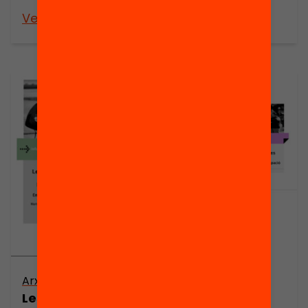
educatiu?
Veure’n més
Veure’n més
Arxiu
Publicació
Les Associacions
Presentació: