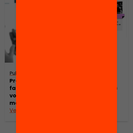
Publicació
Publicació
Presentació:
Presentació: Les
S’impliquen les
famílies hi som i
famílies a
volem ser-hi
l’escola?
més
Veure’n més
Veure’n més