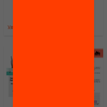
Publicació
Presentació:
Quin és el futur
de les AMPA?
Veure’n més
Veure’n més