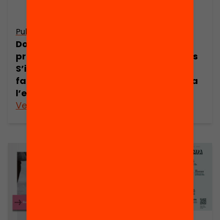
Publicació
Publicació
Dossier de
Presentació: El
premsa:
potencial de les
S’impliquen les
famílies per
famílies a
canviar l’escola
l’escola?
Veure’n més
Veure’n més