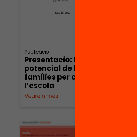
Publicació
Publica
Presentació: El
Doss
potencial de les
S’im
famílies per canviar
famí
l’escola
Veure’n més
Veure