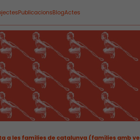
ojectes
Publicacions
Blog
Actes
a a les famílies de catalunya (famílies amb v