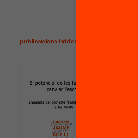
princip
publicacions i vídeos
/
publicacions i vídeos