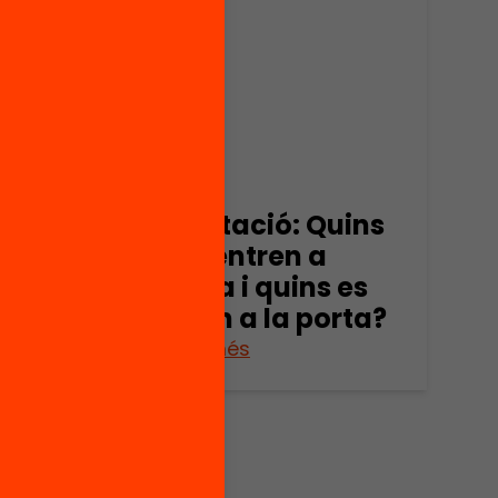
Publicació
msa:
Presentació: Quins
les
pares entren a
nviar
l’escola i quins es
queden a la porta?
Veure’n més