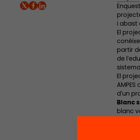
Enquest
project
i abast 
El proj
conèixer
partir 
de l’ed
sistema 
El proj
AMPES de
d’un pr
Blanc s
blanc vo
d’un ma
propost
project