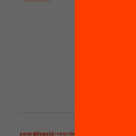
08/04/
Quin
a l’e
qued
Difere
difere
partic
coordinació
/
coordinadors del projecte