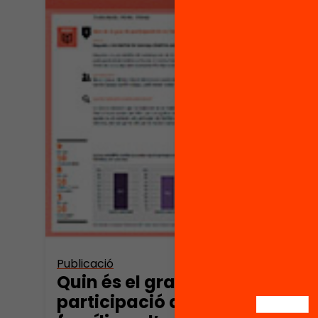
Publicació
Quin és el grau de
participació de les