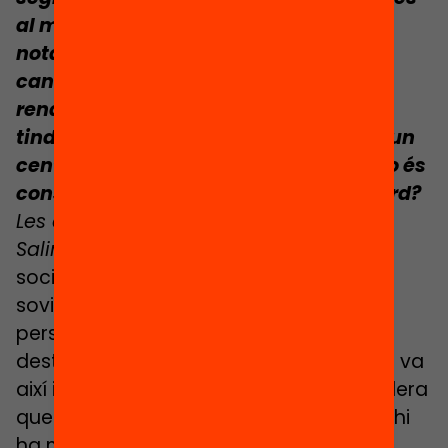
al mateix barri amb una diferència
notable de tipus d’alumnat. Però, en
canvi, si la composició del barri és de
rendes baixes entenem que l’escola
tindrà famílies amb rendes baixes. És un
centre d’alta complexitat, però això no és
considerat segregació. Hi estan d’acord?
Les dues:
No, en absolut.
Salima:
A França tenim segregació
socioeconòmica, ètnica i geogràfica. I
sovint totes tres alhora. De fet, les
persones que viuen en un barri estan
destinades a l’escola d’aquell barri, això va
així i és veritat que en general es considera
que això no és segregació. Es diu: “aquí hi
ha més problemes, per tant posarem