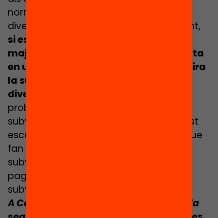
normativa educativa pel que fa a la
diversitat social del seu districte. Per tant,
si es detecta un institut amb famílies
majoritàriament de classe mitjana alta
en un barri obrer, la ciutat de París retira
la subvenció fins que es restableixi la
diversitat educativa i social
. Però el
problema és que l’impacte de les
subvencions municipals en el pressupost
escolar és mínim, o sigui que sovint el que
fan aquests centres que perden la
subvenció és demanar als pares que
paguin una mica més, no els importa la
subvenció.
A Catalunya en general entenem que la
segregació es dona si hi ha dues escoles