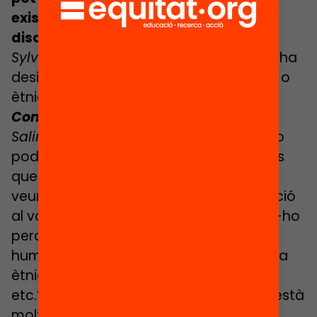
existeixin ni la segregació ni la
discriminació.
Sylvaine:
És així. Podem admetre que hi ha
desigualtats, però no per l’origen social o
ètnic.
Com que tenim els drets humans, oi?
Salima
: I no podem fer estadístiques. No
podem comptar el nombre de persones
que venen de tal país a tal escola, per
veure si això mostra una clara segregació
al voltant de l’ètnia. No tenim dret a fer-ho
perquè l’Estat et diu “per a mi, un ésser
humà és tot el mateix i jo no miro la seva
ètnia, el seu origen, el seu entorn social,
etc.” Així, aquest principi universal, que està
molt bé, es converteix en un obstacle.