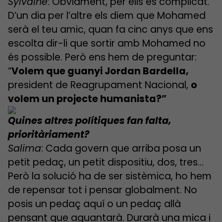
Sylvaine
: Òbviament, per ells és complicat.
D’un dia per l’altre els diem que Mohamed
serà el teu amic, quan fa cinc anys que ens
escolta dir-li que sortir amb Mohamed no
és possible. Però ens hem de preguntar:
“
Volem que guanyi Jordan Bardella,
president de Reagrupament Nacional,
o
volem un projecte humanista?”
Quines altres polítiques fan falta,
prioritàriament?
Salima
: Cada govern que arriba posa un
petit pedaç, un petit dispositiu, dos, tres…
Però la solució ha de ser sistèmica, ho hem
de repensar tot i pensar globalment. No
posis un pedaç aquí o un pedaç allà
pensant que aguantarà. Durarà una mica i