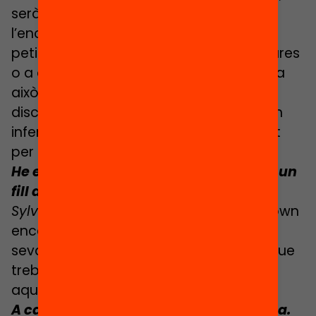
serà el germà o la germana gran
l’encarregat de portar i recollir els nens
petits de l’escola, amb qui faran els deures
o a qui li tocarà canviar els bolquers. Si a
això hi afegeixes un nen amb una
discapacitat, la vida es converteix en un
infern. Clarament, el sistema no està fet
per a aquestes famílies.
He estat una d’aquestes famílies, tinc un
fill amb síndrome de Down.
Sylvaine
: En el cas de la síndrome de Down
encara menys. S’ha avançat molt en la
seva educació, i avui dia tenim adults que
treballen i tot això, mentre que abans
aquests nens no anaven ni a l’escola.
A casa nostra tots han d’anar a l’escola.