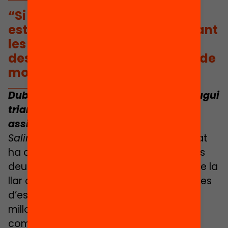
“Si els alumnes que són
estudiants d’èxit acaben deixant
les escoles del seu barri estem
desposseint aquestes escoles de
motors”
Dubto que aquí l’escola concertada pugui
triar l’alumne vulnerable que li és
assignat.
Salima:
A França, qui vulgui anar al privat
ha d’aportar com a mínim les notes dels
deu darrers cursos. Totes, incloses les de la
llar d’infants. Hi ha molta demanda i llistes
d’espera i això els permet agafar els
millors, els que no tenen problemes de
comportament…