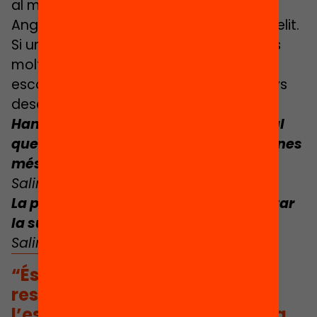
al meu entendre és un sense sentit. A
Anglaterra tenen una escola privada d’elit.
Si una família hi envia el fill, ho paga, i és
molt car. Almenys l’elecció és clara. Les
escoles públiques pateixen molta menys
deserció.
Han analitzat les accions d’aquí per tal
que les escoles privades tinguin alumnes
més vulnerables?
Salima:
Informalment, com ho feu?
La principal mesura ha estat augmentar
la subvenció per alumne vulnerable.
Salima:
Funciona?
“És massa recent avaluar els
resultats de subvencionar
l’escola concertada que educa