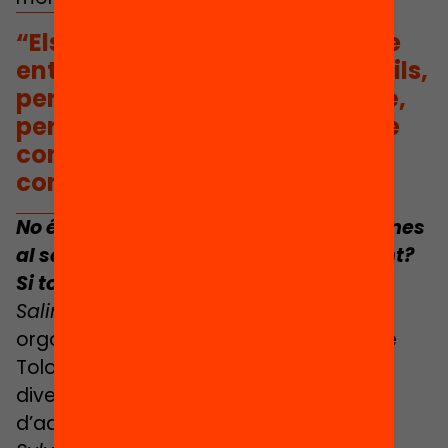
“Els pares rics volen quedar-se
entre ells per estar més tranquils,
però les famílies pobres també,
perquè estan a la seva zona de
confort i sortir-ne és molt
complicat”
.
No és cert que la proximitat dels alumnes
al seu centre escolar és molt important?
Si tots els nens d’un barri són pobres…
Salima
: Tot depèn de com estigui
organitzat. Hi ha experiències com la de
Tolosa, que ens demostren que la
diversitat es pot organitzar partint
d’aquest principi.