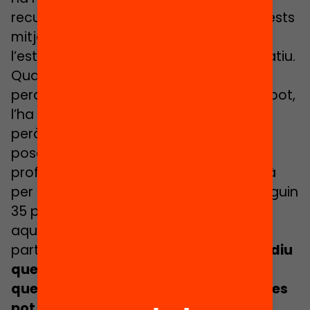
recursos addicionals”. Però és que aquests
mitjans addicionals contribueixen a
l’estigmatització d’aquest centre educatiu.
Quan això passa aquesta escola està
perduda, perquè tothom ja sap que, si pot,
l’ha d’evitar. Ja sé que sembla increïble,
però quan diem que en aquesta escola
posarem molts més diners i més
professors, hi ha molta gent que optarà
per enviar els seus fills a un centre on siguin
35 per classe en comptes de fer-ho en
aquell. A banda, hi ha una altra
particularitat francesa:
La Constitució diu
que hi ha un principi d’universalisme,
que tothom és igual i que per tant no es
pot admetre que en l’àmbit educatiu