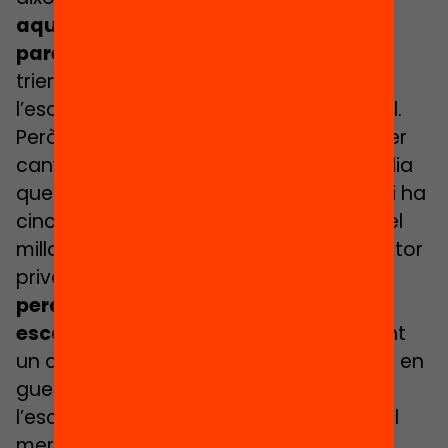
aquests canvis sobre l’esquena dels
pares
. Tenim una responsabilitat quan
triem i diem que vull enviar el meu fill a
l’escola pública. És una elecció personal.
Però, de fet, amb això no n’hi ha prou per
canviar les coses, ja que per cada família
que actua seguint aquests principis n’hi ha
cinc que diuen “això no m’importa, vull el
millor per al meu fill i per això vaig al sector
privat”. O sigui que
sempre perdem,
perquè la tendència és a fugir de les
escoles públiques.
O sigui que sí, durant
un any i mig o dos anys el barri va estar en
guerra civil. Hi va haver una mare de
l’escola que va intentar escanyar-me al
mercat.