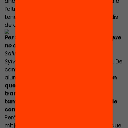
anar-hi. Tenen por. No saben què passa a
l’altra banda. Arriben a l’escola, però no
tenen els codis de vestimenta ni els codis
de conducta.
Per tant són les mateixes famílies les que
no accepten aquest canvi?
Salima
: N’hi ha que l’accepten.
Sylvaine
: És qüestió de voluntat política. De
canviar una mica el sistema perquè els
alumnes es barregin.
Els pares rics volen
quedar-se entre ells per estar més
tranquils, però les famílies pobres
també, perquè estan a la seva zona de
confort i sortir-ne és molt complicat
.
Però, a més a més, quan no tenim els
mitjans, quan sabem que ens jutjaran, que