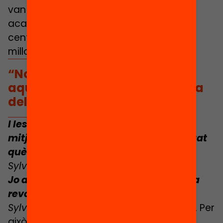
van sorgint amistats. De fet, el nivell
acadèmic ha augmentat a tots dos
centres i el clima escolar també ha
millorat.
“No podem carregar tots
aquests canvis sobre l’esquena
dels pares”
I les famílies dels alumnes de classe
mitjana que van anar al centre segregat
què van dir?
Sylvaine
: Va ser molt complicat.
Jo aquí no m’ho imagino, hi hauria una
revolta.
Sylvaine
: És que hi va haver una revolta. Per
això dic que
no podem carregar tots