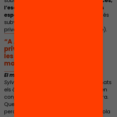
sobre el tema.
A l’univers escolar francès,
l’escola privada cada cop ocupa més
espai però també més pressupost
(més
subvencions, perquè tenim escoles
privades amb contracte i d’altres sense).
“A Anglaterra les escoles
privades d’elit són molt cares i
les escoles públiques pateixen
molta menys deserció”.
El mateix que aquí, doncs.
Sylvaine:
A França no estan subvencionats
els àpats escolars o el transport. Però, en
conjunt, l’escola privada no és gaire cara.
Que jo amb els meus impostos pagui
perquè altres persones puguin triar escola