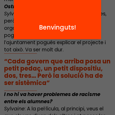
Ostres!
Sylvaine
: Jo no estava en aquells centres,
però com que teníem l’associació vam
Benvinguts!
organitzar reunions perquè els pares
poguessin parlar entre ells, perquè
l’ajuntament pogués explicar el projecte i
tot això. Va ser molt dur.
“Cada govern que arriba posa un
petit pedaç, un petit dispositiu,
dos, tres… Però la solució ha de
ser sistèmica”
I no hi va haver problemes de racisme
entre els alumnes?
Sylvaine
: A la pel·lícula, al principi, veus el