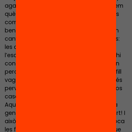
agafar un transport és car, que no sabem
què ens trobarem… Tot això és molt més
complicat que per a una família
benestant. Entre les classes populars, en
canvi, et trobes dues classes de famílies:
les que han tingut males experiències a
l’escola i no en volen saber res i les que hi
confien plenament i mai no es queixaran
perquè estan molt contents que el seu fill
vagi a l’escola. Aquí és quan el sistema és
pervers i maltractador, ja que en tots dos
casos invisibilitza aquestes famílies.
Aquest matí la Fathia ha dit que l’escola
genera racisme i exclusió. Totalment cert! I
això és degut al fet que el sistema col·loca
les famílies en capses diferents, però que