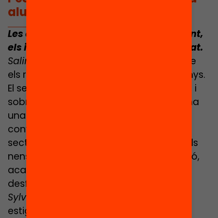
alumnat vulnerable”
Les autoritats diuen que sí. Teòricament,
els indicadors de segregació han baixat.
Salima:
És molt recent, haurem de veure
els resultats amb la perspectiva dels anys.
El sector privat hi és per guanyar diners, i
sobretot per evitar tenir problemes. Hi ha
una selecció real a l’entrada. Estic
convençuda que, si a França li diem al
sector privat que ha d’agafar el 30% dels
nens desfavorits o no rebrà la subvenció,
acabaran fent una selecció entre nens
desfavorits. Els millors alumnes.
Sylvaine:
Així que s’acabaria
estigmatitzant encara més la pública.