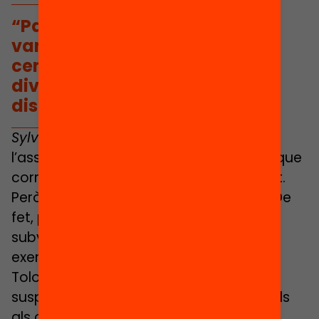
“París i Tolosa de Llenguadoc
van retirar les subvencions als
centres que no respectaven la
diversitat social del seu
districte”
Sylvaine:
Mentre que en el cas de
l’assignació a la pública, vas a l’escola que
correspon a l’adreça on vius. Això és tot.
Però per la pública no hi ha demanda. De
fet, per a nosaltres, en relació a les
subvencions, és tot el contrari. Per
exemple, els ajuntaments de París i de
Tolosa de Llenguadoc van votar la
suspensió de les subvencions municipals
als centres que no respectaven la