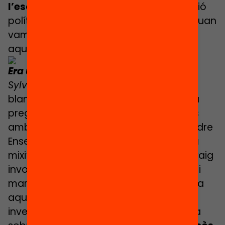
l’escola del barri
. Que va ser una decisió
política ens en vam adonar més tard, quan
vam constatar que molta gent evitava
aquella escola.
Era una escola pública i segregada?
Sylvaine:
Molt segregada, no hi havia
blancs. A partir d’aquí ens comencem a
preguntar coses, coneixem altres pares
amb qui vam crear el col·lectiu “Apprendre
Ensemble contre la ségrégation, pour la
mixité sociale et scolaire”. Després em vaig
involucrar amb una federació de pares i
mares, que a priori també dona suport a
aquestes idees. Vaig començar a
investigar i conèixer gent que treballava