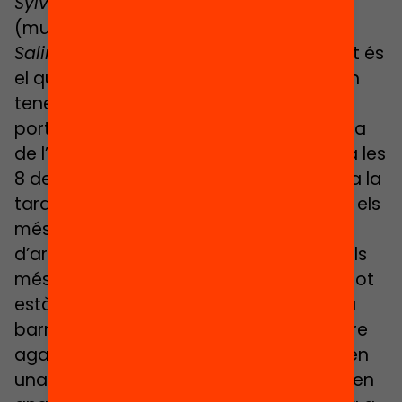
Sylvaine
: El sector multi-institut
(multicollège).
Salima
: Allà mouen l’alumnat, que de fet és
el que fan les famílies més riques que en
tenen l’oportunitat. Es poden permetre
portar els seus fills en cotxe a una escola
de l’altra punta de la ciutat, deixar-los a les
8 del matí, anar a treballar i recollir-los a la
tarda. I què fan la major part del temps els
més pobres? Doncs els matins han
d’arribar abans a netejar les oficines dels
més rics, o sigui que no tenen mitjans i tot
està organitzat perquè es quedin al seu
barri. Fins i tot si dius que d’aquest centre
agafarem els 3-4 millors i els posarem en
una escola de prestigi els infants no volen