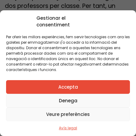
dos professors per classe. Per tant, un
professor per cada 12 alumnes. Això està
Gestionar el
molt bé, no ho criticaré. Ho hem fet també
consentiment
a CE1 [2n de primària]. Els resultats estan
Per oferir les millors experiències, fem servir tecnologies com ara les
funcionant, però només una mica, i el
galetes per emmagatzemar i/o accedir a la informació del
problema és que és estigmatitzant. Tot
dispositiu. Donar el consentiment a aquestes tecnologies ens
permetrà processar dades com ara el comportament de
això és el que cal revisar.
navegació o identificadors únics en aquest lloc. No donar el
Sylvaine
: Jo no crec que sigui
consentiment o retirar-lo pot afectar negativament determinades
característiques i funcions.
necessàriament estigmatitzant, crec que
ha estat una bona mesura. El problema és
Accepta
que a París, a CE2 [3r de primària], els nens
es troben de cop amb una classe de 25,
Denega
26, 27 alumnes, perquè més aviat estem
Veure preferències
tancant grups en aquests nivells. O sigui
que el que van poder guanyar durant
Avís legal
aquells anys d’estar en petits grups quan