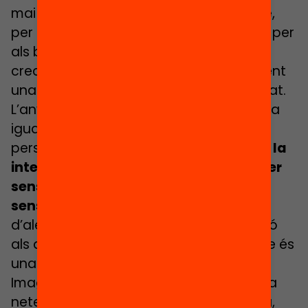
mai són les adequades. Perquè, a veure,
per a qui va ser creada l’escola? Doncs per
als blancs francesos com jo. No va ser
creada per als pobres, els febles o la gent
una mica diferent, tot això és la diversitat.
L’any 2005 es va aprovar una llei sobre la
igualtat en drets i oportunitats de les
persones amb discapacitat.
La part de la
integració a l’escola ordinària es va fer
sense posar-hi recursos addicionals i
sense formar els mestres
. De fet, des
d’aleshores no ha millorat gaire l’atenció
als alumnes amb discapacitats. Sempre és
una cursa d’obstacles per als pares.
Imagina’t el cas d’una mare que treballa
netejant oficines a les 4 de la matinada,