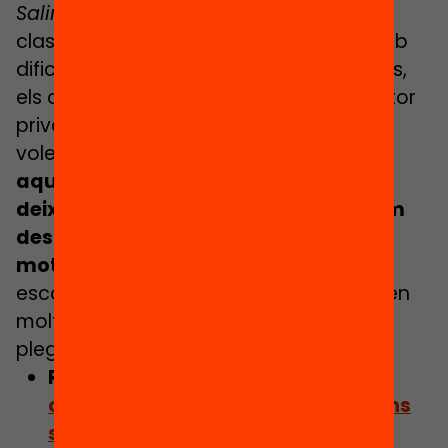
Salima:
Exactament. A la pública farem
classes on només hi haurà alumnes amb
dificultats, mentre que els bons alumnes,
els qui ho aconsegueixen, aniran al sector
privat. Això passa, per exemple, quan
volem fer una discriminació positiva.
Si
aquests estudiants d’èxit acaben
deixant les escoles del seu barri estem
desposseint aquestes escoles de
motors
. Jo vaig ser professora en una
escola on aquesta mena de motors eren
molt importants. Si no n’hi ha ja podem
plegar.
Relacionat:
Catastrofisme o
confiança: Què pensen els catalans
sobre educació?