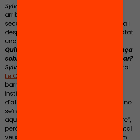
Sylvaine
: Sí, però és recent. Fa poc que
arriben nens amb síndrome de Down a
secundària, perquè primer feien primària i
després els trèiem el sistema. Això ha estat
una lluita dels pares.
Quines altres experiències hi ha a França
sobre lluita contra la segregació escolar?
Sylvaine
: Fa poc vaig mirar el documental
Le Collège d’à Côté
, ambientat al meu
barri. El que van fer va ser barrejar dos
instituts, un de segregat i un altre
d’afavorit, i veus que al principi els nens no
se’n refien, diuen “què farem amb tots
aquests
toubab
que han vingut al centre”,
però a mesura que avança el documental
veus com els alumnes es barregen i com