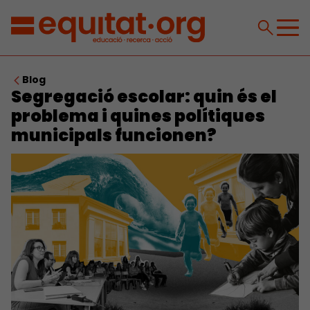
Blog
Segregació escolar: quin és el
problema i quines polítiques
municipals funcionen?