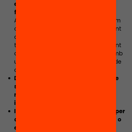
educatius, als joves i les seves
famílies.
Aquests serveis haurien d’operar com
oficina de finestreta única del conjunt
dels recursos d’orientació de cada
territori. Han d’oferir acompanyament
de diferents durades i intensitats, amb
un focus específic en la finalització de
cada etapa educativa.
Desenvolupar programes locals de
suport educatiu, adaptats a les
necessitats d’aprenentatge dels
infants i adolescents del municipi.
Impulsar programes de mentoria per
a joves de 12 a 18 anys, identificats o
en risc de ser absentistes.