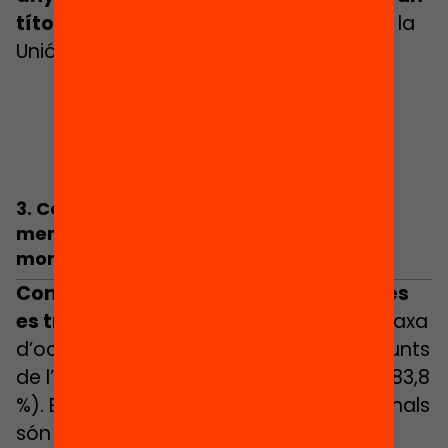
títol de postobligatòria
, mentre que a la
Unió Europea és 1 de cada 10.
3.
Com més s’estudia, més es treballa i
menys es pateix atur, especialment en
moments de crisi econòmica.
Com més alt és el nivell d’estudis, més
es treballa
: amb educació superior la taxa
d’ocupació és del 95,1 %, a gairebé 12 punts
de l’ocupació amb estudis obligatoris (83,8
%). Els estudis postobligatoris professionals
són el segon col·lectiu amb la taxa