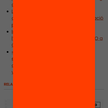
de la vida
L’abandonament a 4t d’ESO: les
desigualtats en la transició a l’educació
postobligatòria
Infografia: 5 claus per entendre
l’abandonament escolar a 4t de l’ESO a
Catalunya
«El sistema educatiu té un dèficit
estructural a l’hora de garantir la
continuïtat educativa de l’alumnat
vulnerable»
RELACIONATS
BLOG