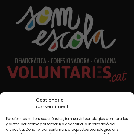
Xarxes Socials
Gestionar el
consentiment
Per oferir les millors experiències, fem servir tecnologies com ara les
TWT
YTB
IG
FB
IN
galetes per emmagatzemar i/o accedir a la informació del
dispositiu. Donar el consentiment a aquestes tecnologies ens