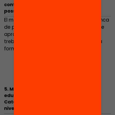
continuïtat dels estudis i per les
possibilitats laborals que ofereix.
El mercat laboral català pateix una manca
de professionals de nivell mig que fa que
aproximadament el 20 % dels llocs de
treball s’ocupin amb persones amb una
formació més baixa o més alta.
5. Malgrat l’increment de la despesa en
educació arran de la pandèmia, a
Catalunya l’educació segueix tenint un
nivell de finançament baix.