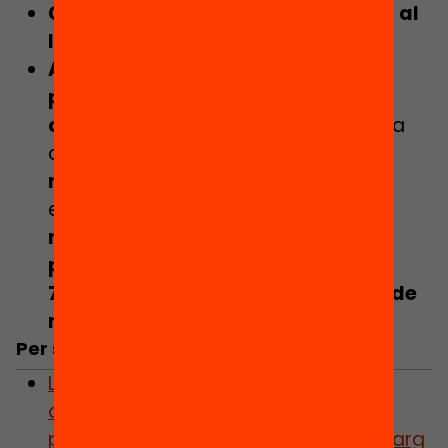
Generar xarxes locals de formació al
llarg de la vida.
Ampliar l’oferta de formació
professionalitzadora i de segones
oportunitats.
Concretament, caldria
comptar amb
25.000 noves
matriculacions
en opcions
estratègiques de
formació de grau
mitjà, 7.500 noves places en
programes de formació i inserció i
7.500 noves places en programes de
noves oportunitats.
Per saber-ne més:
L’OCDE alerta que l’elevat
abandonament escolar genera
precarietat i vulnerabilitat social al llarg