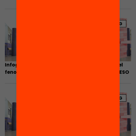
BLOG
Infografia: La segregació escolar amplifica el
fenomen de l’abandonament escolar a 4t d’ESO
BLOG