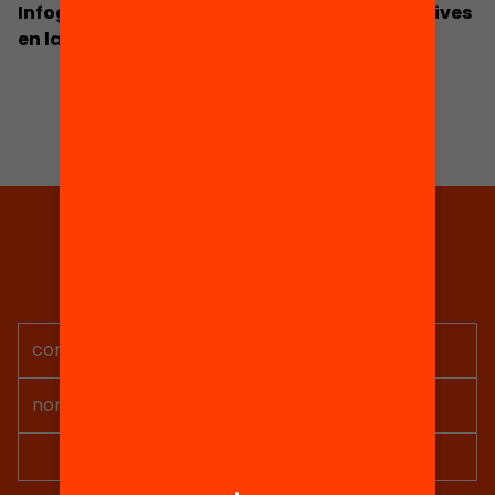
Infografia: Les desigualtats socials i educatives
en la transició a l'educació postobligatòria
Tria equitat
Rep continguts, iniciatives i
projectes per implicar-te.