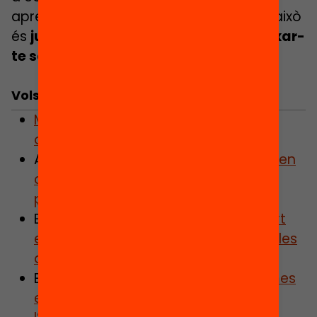
aprenentatges. I l’única manera de fer això
és
jugar, jugar i jugar, divertir-te i deixar-
te sorprendre!
Vols saber-ne més?
MATH TUTORING. Multipliquem les
oportunitats d’èxit educatiu
ARTICLE.
Alerta per l’acusat descens en
competència matemàtica: com
podem evitar la seva cronificació?
ENTREVISTA.
«Els programes de suport
educatiu poden reduir eficientment les
desigualtats educatives»
ENTREVISTA.
“L’avaluació de programes
educatius és clau per saber-ne