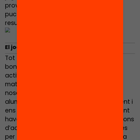
provar una altra estratègia i veure com
puc resoldre l’errada per arribar a un
resultat més satisfactori.
El joc, de la taula a l’aula
Tot aquest aprenentatge i aquestes
bondats dels jocs de taula i de les
activitats manipulatives a l’aula de
matemàtiques no serà possible si
nosaltres, adults i referents del nostre
alumnat no juguem, obrim la nostra ment i
ens deixem sorprendre. És molt important
haver provat prèviament diferents opcions
d’activitats i fer-nos nosaltres preguntes
per tal de poder fer després preguntes a