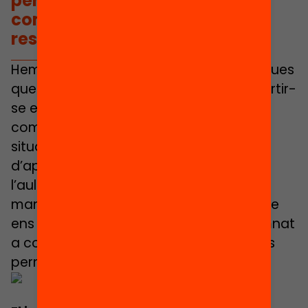
persones matemàticament
competents, capaces de
resoldre situacions reals».
Hem de portar a l’aula unes matemàtiques
que impulsin al nostre alumnat a convertir-
se en persones matemàticament
competents, capaces de resoldre
situacions reals. I una gran manera
d’apropar aquestes situacions reals a
l’aula és generar situacions de joc i de
manipulació de diferents conceptes que
ens apropin a la realitat i ajudin a l’alumnat
a construir un model matemàtic que els
permeti entendre el món.