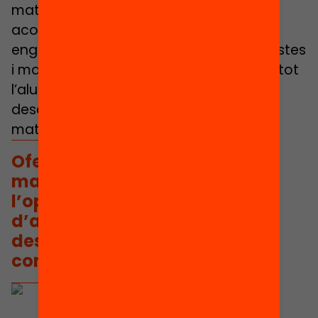
material adequat, guiat pel docent i
acompanyat de preguntes
engrescadores. Oferint diferents propostes
i maneres de fer donem l’oportunitat a tot
l’alumnat d’arribar a la comprensió i al
desenvolupament de la competència
matemàtica.
Oferint diferents propostes i
maneres de fer donem
l’oportunitat a tot l’alumnat
d’arribar a la comprensió i al
desenvolupament de la
competència matemàtica.