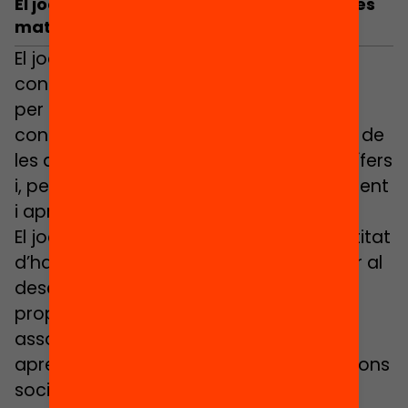
El joc,
una oportunitat per veure i viure les
mates
El joc en general i els jocs de taula en
concret són una molt bona oportunitat
per apropar un aprenentatge
contextualitzat a les aules. El joc és una de
les activitats que caracteritza els mamífers
i, per tant, als humans en el seu creixement
i aprenentatge.
El joc permet promoure una gran quantitat
d’habilitats i capacitats necessàries per al
desenvolupament social, del caràcter
propi i també del cervell. Permet fer
associacions de conceptes, transferir
aprenentatges, generar diferents relacions
socials, desenvolupar la creativitat, la