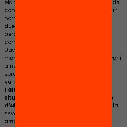
els alumnes aprenguin i siguin capaços de
construir coneixement matemàtic, deduir
normes, lleis i fórmules matemàtiques
duent a terme un aprenentatge més
perdurable en el temps i més
competencial.
Davant d’un joc o una activitat
manipulativa l’alumnat s’atreveix a provar i
arriscar, perd la por a equivocar-se i
sorgeixen solucions divergents igual de
vàlides.
Donem l’oportunitat a tot
l’alumnat de resoldre la mateixa
situació des de la seva capacitat, des
d’allà on se sent més còmode
, des de la
seva manera d’entendre i relacionar-se
amb el món que l’envolta.