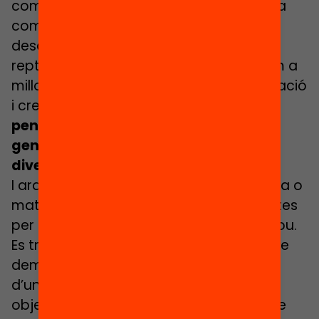
comunicació, la col·laboració i una sana
competitivitat. Amb un joc estem
desafiant a l’alumnat, els plantegem un
repte que volen resoldre, els empenyem a
millorar, a desenvolupar la seva imaginació
i creativitat.
Jugant desenvolupem el
pensament divergent i congruent i
generem una atmosfera motivant i
divertida
.
I ara no es tracta de portar jocs de taula o
material manipulatiu a la classe de mates
per a què els alumnes es diverteixin i prou.
Es tracta de portar jocs de taula, jocs de
demostració i activitats manipulatives
d’una manera estructurada, amb un
objectiu d’aprenentatge clar per tal que