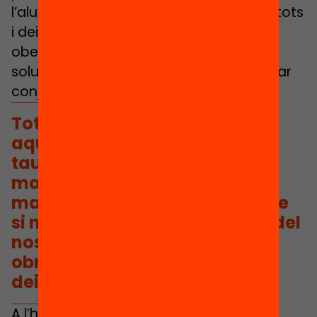
l’alumnat, construir coneixement entre tots
i deixar que les seves ments (molt més
obertes que les nostres) proposin
solucions alternatives que podem validar
conjuntament.
Tot aquest aprenentatge i
aquestes bondats dels jocs de
taula i de les activitats
manipulatives a l’aula de
matemàtiques no serà possible
si nosaltres, adults i referents del
nostre alumnat no juguem,
obrim la nostra ment i ens
deixem sorprendre.
A l’hora de portar un joc, caldrà fer una