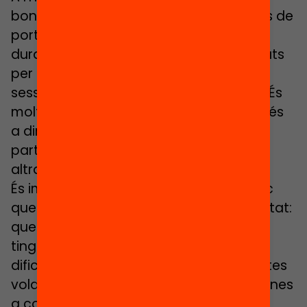
bona selecció d’aquells que siguin fàcils de
portar a l’aula, amb instruccions clares,
durada de la partida d’entre 10 i 15 minuts
per a poder fer més d’una partida a la
sessió i amb preu assequible (15-20€). És
molt important que tingui rejugabilitat, és
a dir, que un cop acabada la primera
partida tinguis ganes de jugar-ne una
altra.
És important també que coneguis el joc
que faràs servir, que el coneguis de veritat:
que tinguis clares les instruccions, que
tinguis una idea de quines preguntes o
dificultats poden sorgir i quines preguntes
voldràs llançar per tal d’ajudar als alumnes
a consolidar els conceptes o