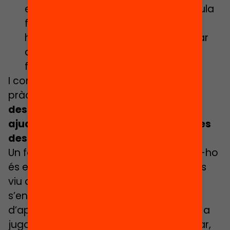
ens faria guanyar. A més, quan a l’aula
fem jocs o activitats manipulatives
hem d’encoratjar l’alumnat a explicar
què han fet i quines estratègies han
funcionat, fomentant aquest eix.
I com hem comentat abans, aquesta
pràctica ens porta a
desenvolupar
destreses socials i personals que ens
ajuden a relacionar-nos amb els altres
des del respecte
.
Un factor prou important per remarcar-ho
és el fet que, en situació de joc, l’error es
viu d’una manera molt més còmoda i
s’entén com a part del procés
d’aprenentatge, com allò que m’anima a
jugar una altra partida per tal de millorar,