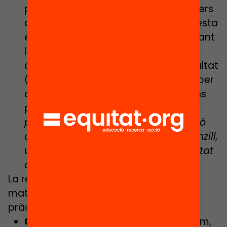
per tal d’incorporar-la als meus sabers
com a estratègia guanyadora. Aquesta
estratègia pot ser constatada raonant
la seva validesa o aplicant-la en
diferents partides i observant el resultat
(això mateix ja ho plantejava Polya per
a la resolució de problemes quan ens
parla d’analogia: “
per resoldre un
problema podem fer servir la solució
d’un altre problema anàleg més senzill,
utilitzant el seu mètode, el seu resultat
o ambdós.”
La resta d’eixos competencials
matemàtics també són presents en la
pràctica d’un joc:
Connexions:
inevitables quan juguem,