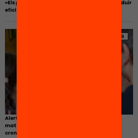
«Els programes de suport educatiu poden reduir
eficientment les desigualtats educatives»
BLOG
Alerta per l’acusat descens en competència
matemàtica: com podem evitar la seva
cronificació?