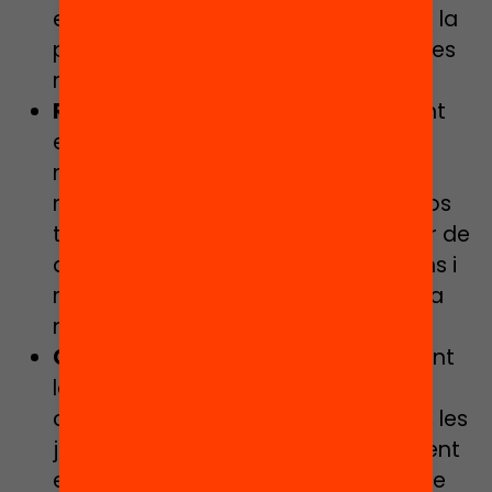
ens venen al cap mentre gaudim de la
partida i som capaços d’identificar les
matemàtiques implicades.
Raonament i prova:
indiscutible tant
en els jocs com en les activitats
manipulatives o demostracions
matemàtiques, ja que en molts casos
trobarem la millor estratègia a partir de
diferents proves, reconeixent patrons i
raonant o argumentant el valor de la
nostra decisió.
Comunicació i representació:
durant
la partida i en finalitzar-la és natural
comentar les estratègies utilitzades, les
jugades més significatives i el moment
en què hem reconegut la jugada que