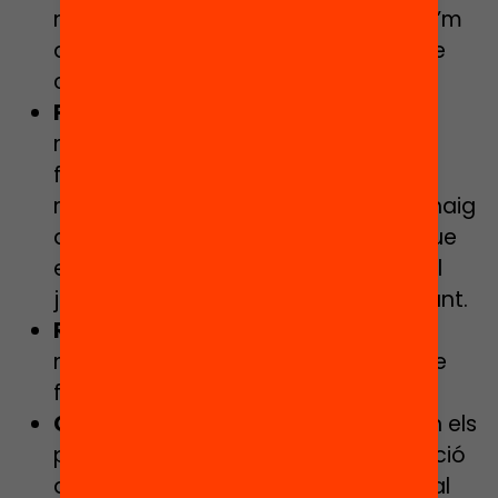
necessito entendre què és el que se’m
demana, per jugar a un joc n’haig de
comprendre l’objectiu i les regles.
Plantejament de resolució:
de la
mateixa manera que necessito
formular una bona estratègia per
resoldre un problema, mentre jugo haig
de plantejar diferents estratègies que
em portin a aconseguir l’objectiu del
joc a mesura que aquest va avançant.
Resolució del problema:
son els
moviments o jugades concretes que
formen part de la meva estratègia.
Comprovació de la solució:
tant en els
problemes com en els jocs la validació
de la meva estratègia és fonamental