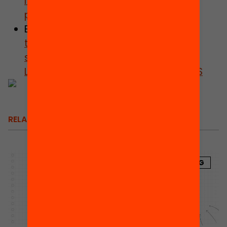
l’impacte i garantir unes bones
pràctiques educatives”
ENTREVISTA.
La capacitat
transformadora dels programes de
suport educatiu: l’experiència amb
LECXIT, MATH TUTORING i PENTABILITIES
RELACIONATS
BLOG