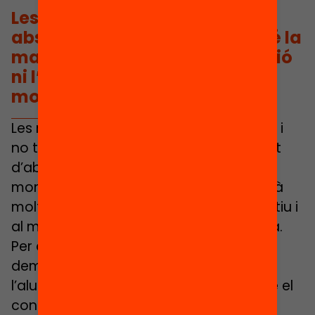
Les matemàtiques són molt
abstractes i no tot l’alumnat té la
mateixa capacitat d’abstracció
ni l’adquireix en el mateix
moment.
Les matemàtiques són molt abstractes i
no tot l’alumnat té la mateixa capacitat
d’abstracció ni l’adquireix en el mateix
moment, ja que aquesta capacitat està
molt lligada al desenvolupament cognitiu i
al moment maduratiu de cada persona.
Per això és tan important fer
demostracions matemàtiques on
l’alumnat pugui tocar, manipular i veure el
concepte que estem treballant amb