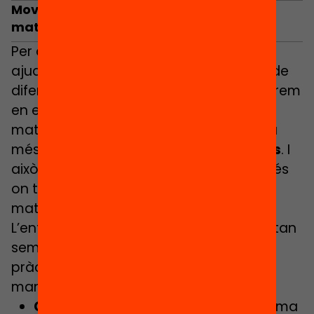
Movent fitxes cap al raonament
matemàtic
Per altra banda, els jocs de taula ens
ajuden a desenvolupar competències de
diferents assignatures, però si ens centrem
en els eixos competencials de les
matemàtiques el que veiem de manera
més clara és la
resolució de problemes
. I
això és meravellós, ja que normalment és
on trobem més dificultats treballant les
matemàtiques a l’aula!
L’entesa i la resolució d’un problema estan
sempre totalment lligades, però en la
pràctica d’un joc això es dóna d’una
manera molt més natural. Vegem-ho:
Comprensió:
per resoldre un problema