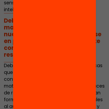
sensación de no ser lo suficientemente
inteligente.
Debemos llevar al aula unas
matemáticas que impulsen a
nuestro alumnado a convertirse
en personas matemáticamente
competentes, capaces de
resolver situaciones reales.
Debemos llevar al aula unas matemáticas
que impulsen a nuestro alumnado a
convertirse en personas
matemáticamente competentes, capaces
de resolver situaciones reales. Y una gran
forma de acercar estas situaciones reales
al aula es generar situaciones de juego y