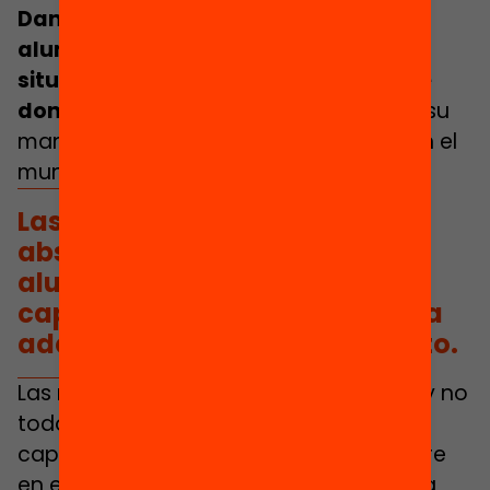
Damos la oportunidad a todo el
alumnado de resolver la misma
situación desde su capacidad, desde
donde se siente más cómodo
, desde su
manera de entender y relacionarse con el
mundo que le rodea.
Las matemáticas son muy
abstractas y no todo el
alumnado tiene la misma
capacidad de abstracción ni la
adquiere en el mismo momento.
Las matemáticas son muy abstractas y no
todo el alumnado tiene la misma
capacidad de abstracción ni la adquiere
en el mismo momento, puesto que esta