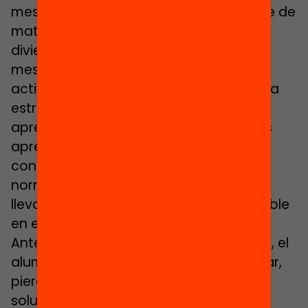
mesa o material manipulativo a la clase de
matemáticas para que los alumnos se
diviertan. Se trata de llevar juegos de
mesa, juegos de demostración y
actividades manipulativas de una forma
estructurada, con un objetivo de
aprendizaje claro para que los alumnos
aprendan y sean capaces de construir
conocimiento matemático, deducir
normas, leyes y fórmulas matemáticas
llevando a un aprendizaje más perdurable
en el tiempo y más competencial.
Ante un juego o actividad manipulativa, el
alumnado se atreve a probar y arriesgar,
pierde el miedo a equivocarse y surgen
soluciones divergentes igual de válidas.