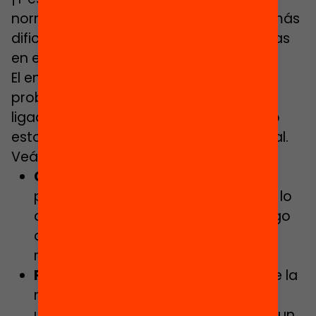
normalmente es donde encontramos más
dificultades trabajando las matemáticas
en el aula!
El entendimiento y la resolución de un
problema están siempre totalmente
ligados, pero en la práctica de un juego
esto se da de forma mucho más natural.
Veámoslo:
Comprensión
:
para resolver un
problema necesito entender qué es lo
que se me pide, para jugar a un juego
debo comprender su objetivo y sus
reglas.
Planteamiento de la resolución
:
de la
misma forma que necesito formular
una buena estrategia para resolver un