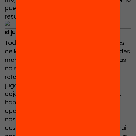
puedo resolver el error para llegar a un
resultado más satisfactorio.
El j
uego, de la mesa al aula
Todo este aprendizaje y estas bondades
de los juegos de mesa y de las actividades
manipulativas en el aula de matemáticas
no será posible si nosotros, adultos y
referentes de nuestro alumnado, no
jugamos, abrimos nuestra mente y nos
dejamos sorprender. Es muy importante
haber probado previamente diferentes
opciones de actividades y hacernos
nosotros preguntas para poder hacer
después preguntas al alumnado, construir