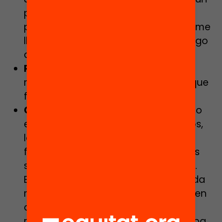
problema, mientras juego debo
plantear diferentes estrategias que me
lleven a conseguir el objetivo del juego
a medida que este va avanzando.
Resolución del problema
:
son los
movimientos o jugadas concretas que
forman parte de mi estrategia.
Comprobación de la solución
:
tanto
en los problemas como en los juegos,
la validación de mi estrategia es
fundamental para incorporarla a mis
saberes como estrategia ganadora.
Esta estrategia puede ser constatada
razonando su validez o aplicándola en
diferentes partidas y observando el
resultado (eso mismo ya lo planteaba