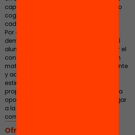
capacidad está muy ligada al desarrollo
cognitivo y al momento madurativo de
cada persona.
Por eso es tan importante realizar
demostraciones matemáticas donde el
alumnado pueda tocar, manipular y ver el
concepto que estamos trabajando con
material adecuado, guiado por el docente
y acompañado de preguntas
estimulantes. Ofreciendo diferentes
propuestas y formas de hacer, damos la
oportunidad a todo el alumnado de llegar
a la comprensión y al desarrollo de la
competencia matemática.
Ofreciendo diferentes