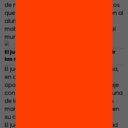
de manipulación de diferentes conceptos
que nos acerquen a la realidad y ayuden al
alumnado a construir un modelo
matemático que les permita entender el
mundo.
El j
uego, una oportunidad para ver y vivir
las mates
El juego, en general, y los juegos de mesa,
en concreto, son una muy buena
oportunidad para acercar un aprendizaje
contextualizado a las aulas. El juego es una
de las actividades que caracteriza a los
mamíferos y, por tanto, a los humanos en
su crecimiento y aprendizaje.
El juego permite promover gran cantidad