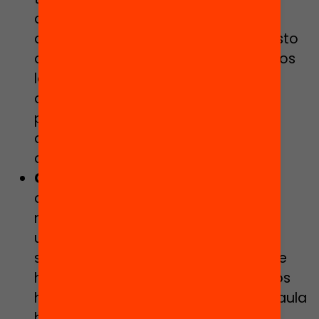
actividades manipulativas o
demostraciones matemáticas, puesto
que en muchos casos encontraremos
la mejor estrategia a partir de
diferentes pruebas, reconociendo
patrones y razonando o
argumentando el valor de nuestra
decisión.
Comunicación y representación
:
durante la partida y al finalizarla es
natural comentar las estrategias
utilizadas, las jugadas más
significativas y el momento en el que
hemos reconocido la jugada que nos
haría ganar. Además, cuando en el aula
hacemos juegos o actividades