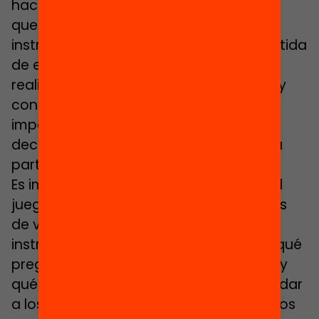
hacer una buena selección de aquellos
que sean fáciles de llevar al aula, con
instrucciones claras, duración de la partida
de entre 10 y 15 minutos para poder
realizar más de una partida a la sesión y
con precio asequible (15-20 €). Es muy
importante que tenga rejugabilidad, es
decir, que una vez terminada la primera
partida tengas ganas de jugar otra.
Es importante también que conozcas el
juego que vas a utilizar, que lo conozcas
de verdad: que tengas claras las
instrucciones, que tengas una idea de qué
preguntas o dificultades pueden surgir y
qué preguntas querrás lanzar para ayudar
a los alumnos a consolidar los conceptos