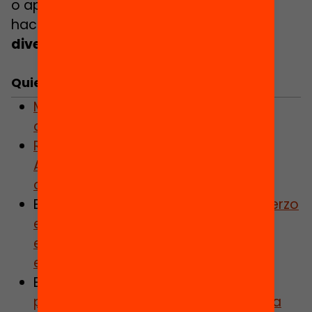
o aprendizajes. ¡Y la única manera de
hacer esto es
jugar, jugar y jugar,
divertirte y dejarte sorprender!
Quieres saber más?
MATH TUTORING. Multiplicamos las
oportunidades de éxito educativo
REFUERZO EDUCATIVO.
Acompañamiento para acelerar
oportunidades
ENTREVISTA.
«Los programas de refuerzo
educativo pueden reducir
eficientemente las desigualdades
educativas»
ENTREVISTA.
«La evaluación de
programas educativos es clave para