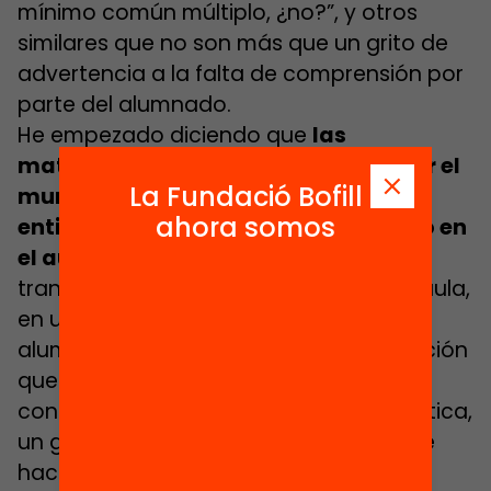
mínimo común múltiplo, ¿no?”, y otros
similares que no son más que un grito de
advertencia a la falta de comprensión por
parte del alumnado.
He empezado diciendo que
las
matemáticas nos ayudan a entender el
La Fundació Bofill
mundo, pero esto no ocurre si no
ahora somos
entiendo antes lo que estoy haciendo en
el aula de mates
, si no soy capaz de
transformar lo que he trabajado en el aula,
en una competencia. Cuando estos
alumnos se encuentren ante una situación
que requiera que apliquen su
conocimiento y competencia matemática,
un grueso del grupo no sabrá qué debe
hacer, se sentirá perdido y con la