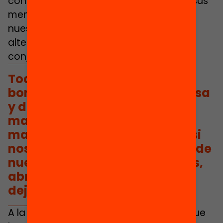
conocimiento entre todos y dejar que sus
mentes (mucho más abiertas que las
nuestras) propongan soluciones
alternativas que podamos validar
conjuntamente.
Todo este aprendizaje y estas
bondades de los juegos de mesa
y de las actividades
manipulativas en el aula de
matemáticas no será posible si
nosotros, adultos y referentes de
nuestro alumnado no jugamos,
abrimos nuestra mente y nos
dejamos sorprender.
A la hora de escoger un juego, habrá que