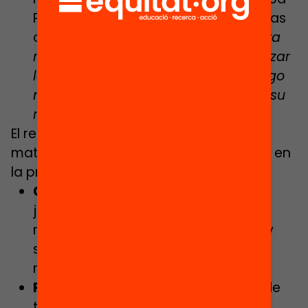
Polya para la resolución de problemas
cuando nos habla de analogía:
«para
resolver un problema podemos utilizar
la solución de otro problema análogo
más sencillo, utilizando su método, su
resultado o ambos.»
)
El resto de ejes competenciales
matemáticos también están presentes en
la práctica de un juego:
Conexiones:
inevitables cuando
jugamos, nos vienen a la cabeza
mientras disfrutamos de la partida y
somos capaces de identificar las
matemáticas implicadas.
Razonamiento y prueba
:
indiscutible
tanto en los juegos como en las