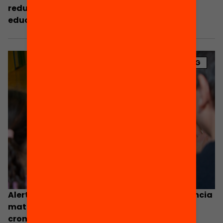
reducir eficientemente las desigualdades
educativas»
BLOG
Alerta por el acusado descenso en competencia
matemática: ¿cómo podemos evitar su
cronificación?