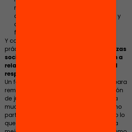
manipulativas debemos alentar al
alumnado a explicar qué han hecho y
qué estrategias han funcionado,
fomentando este eje.
Y como hemos comentado antes, esta
práctica nos lleva a
desarrollar destrezas
sociales y personales que nos ayuden a
relacionarnos con los demás desde el
respeto
.
Un factor suficientemente importante para
remarcar es el hecho de que, en situación
de juego, el error se vive de una manera
mucho más cómoda y se entiende como
parte del proceso de aprendizaje, como lo
que me anima a jugar otra partida para
mejorar, probar otra estrategia y ver cómo