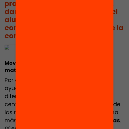
propuestas y formas de hacer,
damos la oportunidad a todo el
alumnado de llegar a la
comprensión y al desarrollo de la
competencia matemática.
Moviendo fichas hacia el razonamiento
matemático
Por otra parte, los juegos de mesa nos
ayudan a desarrollar competencias de
diferentes asignaturas, pero si nos
centramos en los ejes competenciales de
las matemáticas, lo que vemos de forma
más clara es la
resolución de problemas
.
¡Y esto es maravilloso, ya que