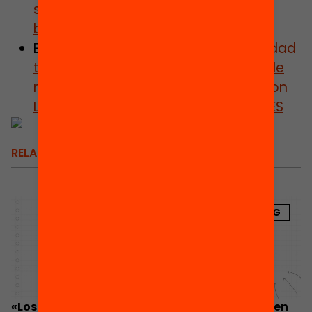
saber su impacto y garantizar unas
buenas prácticas educativas»
ENTREVISTA.
Evidencias de la capacidad
transformadora de los programas de
refuerzo educativo: la experiencia con
LECXIT, MATH TUTORING y PENTABILITIES
RELACIONADOS
BLOG
«Los programas de refuerzo educativo pueden