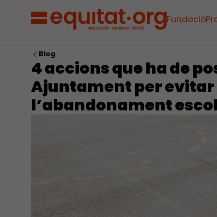
Fundació
Pr
Blog
4 accions que ha de p
Ajuntament per evitar
l’abandonament esco