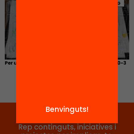
BLOG
Per una educació de qualitat i equitativa al 0-3
Benvinguts!
Tria equitat
Rep continguts, iniciatives i