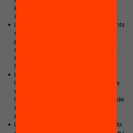
inclusió sigui un eix transversal
d’aquesta.
Una
formació permanent
dels docents
amb acompanyament de
recursos
personals
als centres amb perfils diversos, que
responguin a les necessitats de
l’alumnat que acull.
Un
sistema avaluatiu
basat en
l’heterogeneïtat i en l’assoliment dels
objectius personals i no en
l’homogeneïtat, com fan les proves de
competències bàsiques o de
selectivitat.
Un sistema educatiu que contempli la
diversitat d’horaris
d’estada al centre i