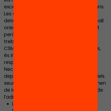
excepcional siguin considerats necessaris.
Les condicions específiques en
determinats contextos precisen un treball
orientat i molt focalitzat sobre l’alumnat
però també sobre les seves famílies. El
treball en xarxa, necessari amb SSBB,
CSMIJ, DAPSI… i un munt de professionals,
és imprescindible per poder donar una
resposta real.
Necessitem avançar en aspectes que
depenen dels centres i de la formació dels
seus equips, així com d’altres que depenen
de la sensibilitat i l’aposta real per part de
l’administració:
Un centre educatiu pensat per a
tothom, en el qual les
mesures