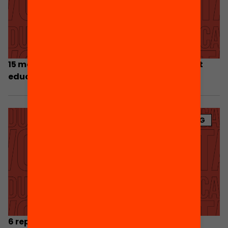
15 mesures concretes per guanyar en equitat
educativa
BLOG
6 reptes educatius en joc a les properes