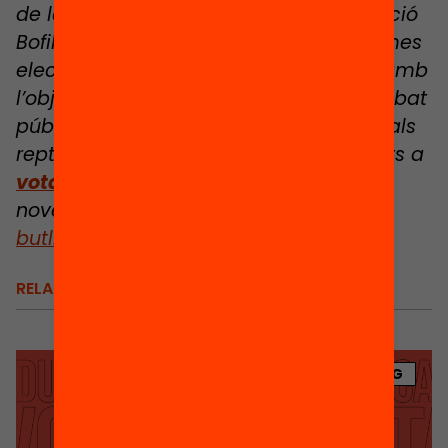
de la sèrie de continguts que la Fundació
Bofill publiquem en motiu de les pròximes
eleccions al Parlament de Catalunya amb
l’objectiu de contribuir a generar un debat
públic informat i posicionar els principals
reptes educatius. Pots consultar-los tots a
votaeducació.cat
i, si vols rebre les
novetats al teu correu,
subscriu-te al
butlletí
de la Fundació.
RELACIONATS
BLOG