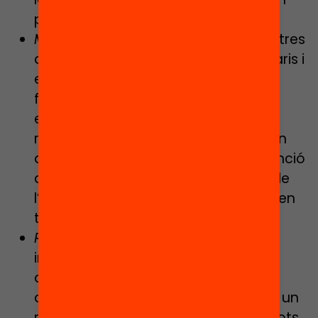
projectes.
Mesures addicionals
perquè els centres
d’entorns desafavorits siguin prioritaris i
esdevinguin nuclis d’innovació,
facilitant la interacció amb altres
entorns i recursos. Cal un
reconeixement de la situació real i un
acompanyament de recursos en funció
de la problemàtica que apleguen i de
l’impacte de les mesures que adopten
tot usant uns recursos addicionals.
Recursos integrats
en projectes que
incideixin en tots aquests aspectes
amb estratègies d’intervenció,
associades a objectius sostenibles i un
retiment de comptes que faci que tots