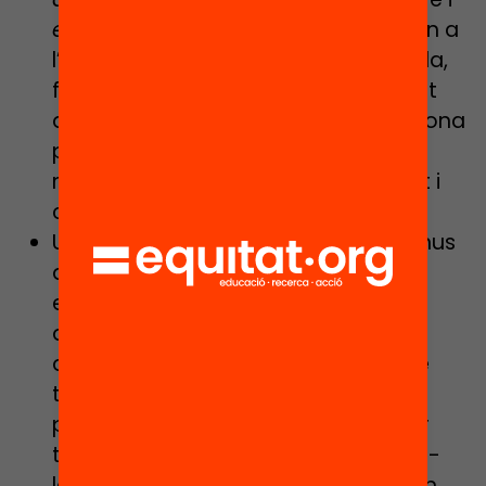
els recursos de l’entorn
que permetin a
l’alumne l’assoliment del seu propi pla,
fent possible una vivència gratificant
de la diversitat en la qual cada persona
percep que aprèn, aporta i cada
mestre sent que el seu rol és eficient i
competent.
Uns
serveis educatius
que facin de nus
de xarxa. Necessitem professionals
especialitzats que puguin orientar,
ajudar a avaluar i a fer propostes
d’intervenció. Es necessiten plans de
treball que apleguin a molts
professionals i això vol dir reconèixer
temps per fer les coses sense deixar-
les a la bona voluntat dels qui lideren