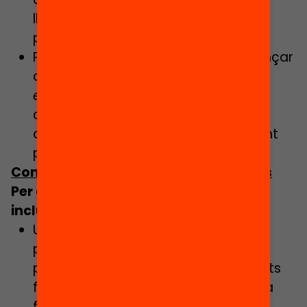
llengua, factors culturals, o altres,
precisin més acompanyament.
Per tal que cada alumne pugui avançar
cal comptar amb la
família, l’entorn
educatiu i els recursos externs
al
centre. Per aquest motiu l’horari
d’estada al centre podria ser diferent
pels infants i joves que ho precisin.
Condicions i compromisos necessaris
Per assolir la veritable educació
inclusiva cal invertir en:
Una
formació inicial
en la qual
plantejaments d’aquest tipus siguin
presents en cada un dels seus crèdits
formatius i obrin la porta a una nova
formació dels mestres, fent que la