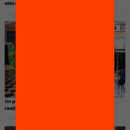
eleccions (i com abordar-los)
BLOG
Un pla per a un sistema educatiu inclusiu,
resilient, de qualitat i de futur