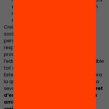
els centres avancin i cada cop siguin
més capaços de no deixar ningú al
marge.
Creiem que la nostra ha de ser una
societat inclusiva en la qual totes les
persones hi tinguem cabuda, tot
respectant les biografies i les
procedències de cadascú i volem que
l’educació sigui el pilar que ho faci possible
tot sent un model.
Estem convençudes que la inclusió millora
la qualitat de l’educació i contribueix a la
seva transformació. Però
tenim un decret
d’escola inclusiva que no es desplega
amb els recursos que calen. Si ens
creiem que a l’escola es posen els