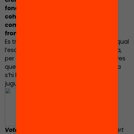
fonaments d’una societat inclusiva i
cohesionada, és imperatiu un
compromís d’inversió en aquests 7
fronts.
Es tracta d’un plantejament conjunt al qual
l’escola tota sola no pot donar resposta,
per això necessitem polítiques educatives
que la facin possible. La nova conselleria
s’hi haurà de posar amb ganes. Ens hi
juguem molt.
Vota Educació:
Aquest article forma part