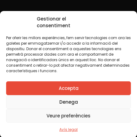
Xarxes Socials
Gestionar el
consentiment
Per oferir les millors experiències, fem servir tecnologies com ara les
TWT
YTB
IG
FB
IN
galetes per emmagatzemar i/o accedir a la informació del
dispositiu. Donar el consentiment a aquestes tecnologies ens
permetrà processar dades com ara el comportament de
navegació o identificadors únics en aquest lloc. No donar el
consentiment o retirar-lo pot afectar negativament determinades
Avís legal
Política de cookies
característiques i funcions.
Creiem que el coneixement s’ha de compartir. Per això
Accepta
fem servir una llicència Creative Commons, llevat que en
algun material indiquem el contrari. Us animem a copiar,
redistribuir, remesclar o transformar i crear els continguts
Denega
propis d’aquest web, per a qualsevol finalitat, inclosa la
comercial. Només us demanem que reconegueu
Veure preferències
l’autoria de la creació original.
Avís legal