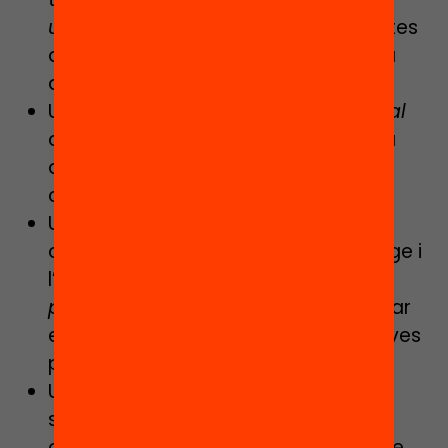
universals
i propostes estiguin obertes
a respostes múltiples i s’adaptin a la
diversitat.
Una escola que té una
mirada global
cap a l’infant, interessant-se pel seu
desenvolupament afectiu, social,
cognitiu i emocional.
Una escola que té l’alumne com a
centre del seu procés d’aprenentatge i
l’involucra en el disseny del seu
pla
personalitzat
amb l’objectiu de liderar
el propi desenvolupament de les seves
potencialitats.
Un centre que valora cadascun dels
seus alumnes i allò que aporten al
col·lectiu i posa la
col·laboració
entre