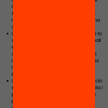
iguals per davant de la competició.
Aquests aspectes són especialment
rellevants pel desenvolupament d’una
autoestima i empatia saludables.
Un centre que estableixi les bases de la
confiança amb les
famílies
. Si el treball
es fa de forma conjunta es podrà
atendre de forma més específica les
necessitats de cadascú. Els pares i les
mares són el primer referent dels
infants.
Un centre que promogui la participació
en la dinàmica i les accions de l’escola i
permeti a totes les famílies sentir-se
part, amb especial cura per incloure
aquelles persones que per orígens,