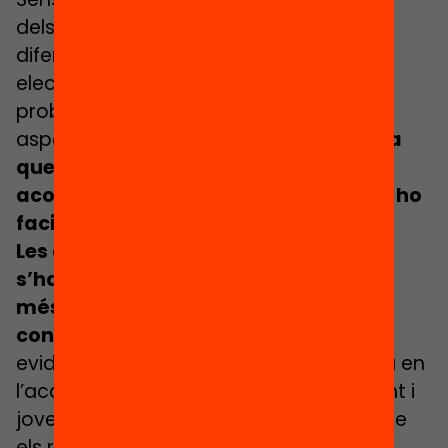
dels programes que presentaran els
diferents partits polítics a les properes
eleccions, ens atrevim a dir que
probablement aquest sigui un dels
aspectes que anomenin.
Ens agradaria
que el compromís anés més enllà,
acompanyant-lo de les mesures que ho
facin possible.
Les dificultats d’atenció als infants
s’han fet més evidents en els entorns
més vulnerables en el marc del
confinament.
Per contrast, també s’ha
evidenciat el paper rellevant de l’escola en
l’acompanyament i suport a cada infant i
jove i també a les seves famílies. Cal que
els recursos que s’han posat de forma