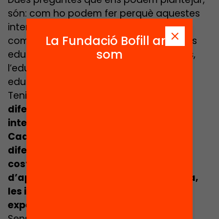
són: com ho podem fer perquè aquestes
intencions siguin realitat? Com poden
La Fundació Bofill ara
comprometre’s escoles, instituts, serveis
som
educatius, universitats, escoles d’adults,
l’educació no-formal i l’administració
educativa per fer-ho possible?
Tenim clar que
les persones tenim
diferents maneres d’aprendre i
interpretar el món que ens envolta.
Cada infant ho fa d’una manera i es
diferencia dels altres pel seu estil, els
costums, els ritmes, els temps
d’aprenentatge, la història educativa,
les idees prèvies, la motivació, les
experiències i les capacitats.
Sense haver pogut llegir encara alguns