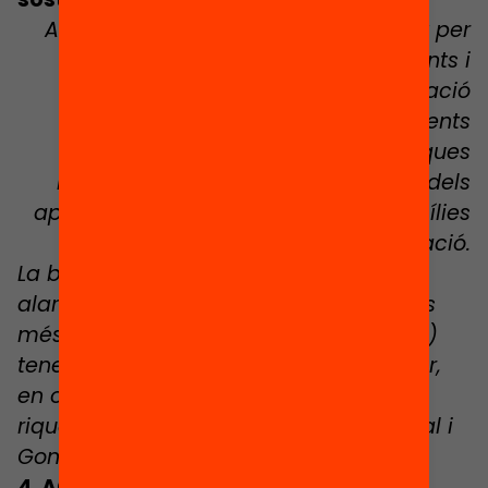
A Catalunya hi ha una gran voluntat per
part de centres educatius, docents i
famílies per impulsar la transformació
educativa. Més d’un 80% dels docents
catalans considera que les pràctiques
innovadores afavoreixen la millora dels
aprenentatges, i prop del 60% de famílies
volen més innovació.
La bretxa digital entre les llars és
alarmant: només un 26% de les famílies
més pobres (quintil de renda més baix)
tenen un dispositiu per persona a la llar,
en oposició al 62% de les famílies més
riques (quintil de renda superior) (Bonal i
Gonzàlez, 2020).
4. ACABEM AMB L’ABSENTISME I