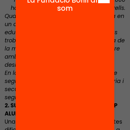
La Fundació Bofill ara
som
habitants han empitjorat els seus nivells.
Quan l’alumnat vulnerable s’escolaritza en
un centre segregat, els seus resultats
educatius als 15 anys evidencien que es
troba formativament tres anys per sota de
la mitjana. En canvi, quan va a un centre
amb diversitat d’alumnat, aquesta
desigualtat es redueix a 0,5 anys.
En la majoria de municipis els nivells de
segregació escolar a l’educació primària i
secundària superen els nivells de
segregació urbana.
2. SUPORT EDUCATIU PER NO DEIXAR CAP
ALUMNE ENRERE
Una part important de l’alumnat té moltes
dificultats per assolir els aprenentatges a