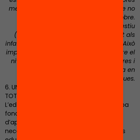
menys d’aprenentatge que un alumne no
pobre.
La pèrdua d’aprenentatges a l’estiu
(summer loss) afecta principalment als
infants i adolescents més vulnerables. Això
implica fins a 3 anys de diferència entre el
nivell d’aprenentatge d’alumnes pobres i
rics al final de l’educació primària en
llengua i matemàtiques.
6. UNA EDUCACIÓ 0-3 DE QUALITAT PER A
TOTHOM
L’educació dels 0 als 3 anys és una etapa
fonamental per a l’adquisició
d’aprenentatges i competències
necessàries per a la vida i per al progrés
educatiu dels infants.
És especialment