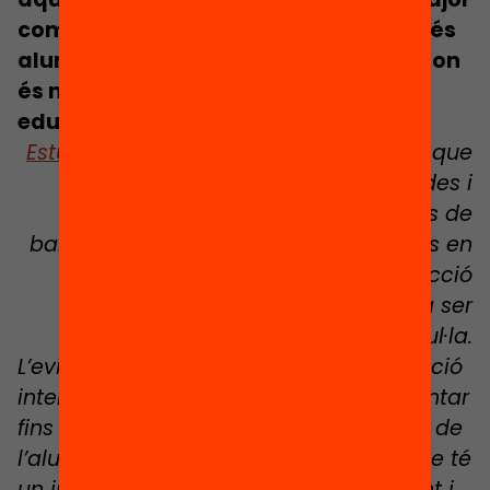
complexitat, ja que és allà on hi ha més
alumnat amb necessitats de suport i on
és més fonamental apuntalar l’èxit
educatiu.
Estudis fets als Estats Units
conclouen que
en dos mesos d’escoles tancades i
aprenentatge en línia els alumnes de
barris pobres van reduir el seu progrés en
matemàtiques en un 50%. La reducció
entre els alumnes de barris rics va ser
nul·la.
L’evidència demostra que una tutorització
intensiva en grups reduïts pot incrementar
fins a 4 mesos el ritme d’aprenentatge de
l’alumnat en un curs escolar, alhora que té
un impacte positiu en el comportament i