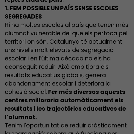
1. FEM POSSIBLE UN PAÍS SENSE ESCOLES
SEGREGADES
Hi ha moltes escoles al país que tenen més
alumnat vulnerable del que els pertoca pel
territori on són. Catalunya té actualment
uns nivells molt elevats de segregació
escolar i en l’última dècada no els ha
aconseguit reduir. Això empitjora els
resultats educatius globals, genera
abandonament escolar i deteriora la
cohesió social.
Fer més diversos aquests
centres milloraria automàticament els
resultats i les trajectòries educatives de
l’alumnat.
Tenim l’oportunitat de reduir dràsticament
la segregació: sabem què funciona per