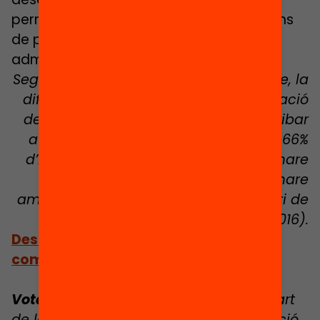
permeti que tots els infants en situacions
de pobresa o vulnerabilitat hi siguin
admesos prioritàriament.
Segons el nivell de formació de la mare, la
diferència entre les taxes d’escolarització
dels infants menors de 3 anys pot arribar
a ser de fins a 37 punts percentuals: 66%
d’infants escolaritzats en llars amb mare
universitària; 29,6% en llars amb mare
amb estudis primaris o menys. (Anuari de
l’Educació, 2016).
Descarrega la publicació completa i
comparteix-la!
Vota Educació:
Aquest article forma part
de la sèrie de continguts que la Fundació