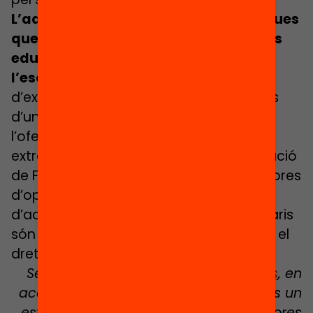
L’
administració ha d’impulsar polítiques
que garanteixin l’accés a experiències
educativament riques dins i fora de
l’escola.
Planificar un ventall
d’extraescolars compartit entre escoles
d’un mateix territori per diversificar-ne
l’oferta, beques per accedir a
extraescolars, suport a les AFA (Associació
de Famílies d’Alumnes) com a generadores
d’oportunitats, i obrir i enriquir l’oferta
d’activitats dels equipaments comunitaris
són algunes polítiques que garanteixen el
dret a l’educació.
Segons el projecte
Expanded Schools
, en
acabar l’educació primària als 12 anys un
estudiant pobre ha acumulat 6.000 hores