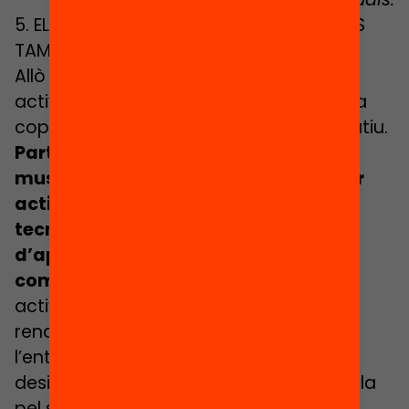
5. ELIMINEM LES DESIGUALTATS EDUCATIVES
TAMBÉ FORA DE L’ESCOLA
Allò que s’aprèn fora de l’escola en
activitats extraescolars o de lleure cada
cop és més important per a l’èxit educatiu.
Participar en casals d’estiu, visitar
museus, fer excursions, desenvolupar
activitats artístiques, esportives o
tecnològiques és una font
d’aprenentatge vital i d’enriquiment
competencial.
Però gaudir d’aquestes
activitats depèn en gran mesura de la
renda familiar i de les oportunitats de
l’entorn. Això fa que es generin grans
desigualtats d’aprenentatge que l’escola
pel seu compte no pot compensar.