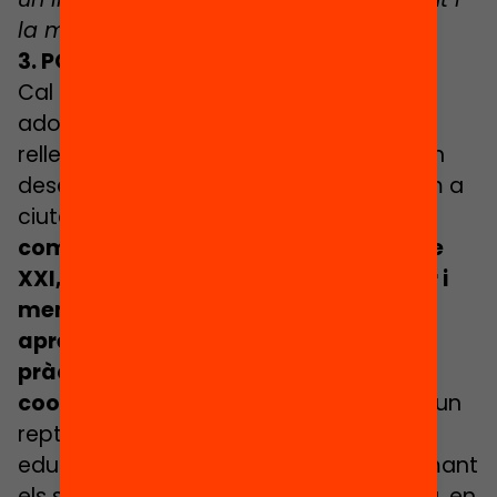
la motivació cap a l’aprenentatge.
3. POSEM AL DIA EL SISTEMA EDUCATIU
Cal garantir que tots els infants i
adolescents adquireixin aprenentatges
rellevants i significatius que els permetin
desenvolupar-se com a persones i com a
ciutadans.
Si l’escola ha de generar
competències per a la vida en el segle
XXI, cal superar el model transmissor i
memorístic i substituir-lo per un
aprenentatge basat en l’experiència
pràctica de l’alumnat, el treball
cooperatiu i competencial.
Aquest és un
repte central en tots els sistemes
educatius del món que estan transformant
els seus models educatius. A Catalunya, en