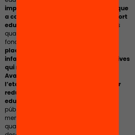
important per a aquells nens i nenes que
a casa no poden comptar amb el suport
educatiu de les seves famílies
i per als
quals l’escola bressol esdevé un recurs
fonamental. Però,
la insuficiència de
places fa que siguin precisament els
infants amb més necessitats educatives
qui menys hi accedeixi.
Avançar cap a la universalització de
l’etapa 0-3 és una estratègia clau per
reduir les desigualtats socials i
educatives.
Cal estendre la cobertura
pública en els entorns i municipis amb
menys places disponibles, garantir la
qualitat educativa del servei i
desenvolupar una política d’ajuts que