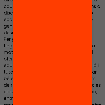
causa de problemes lingüístics, trastorns o
discapacitats, o per dificultats socials o
econòmiques de les seves famílies. Això
genera repeticions de curs ineficients,
desmotivació escolar i abandonament.
Per garantir que tots els infants i joves
tinguin èxit educatiu i mantinguin la seva
motivació i el vincle amb els estudis, cal
oferir un ventall ampli de suports
educatius. Accions especials d’orientació i
tutorització que ajudin els alumnes a triar
bé els seus itineraris educatius, activitats
de reforç puntual per assolir competències
clau o aules i serveis d’educació inclusiva,
entre d’altres.
És prioritari concentrar
aquests recursos en els centres de major