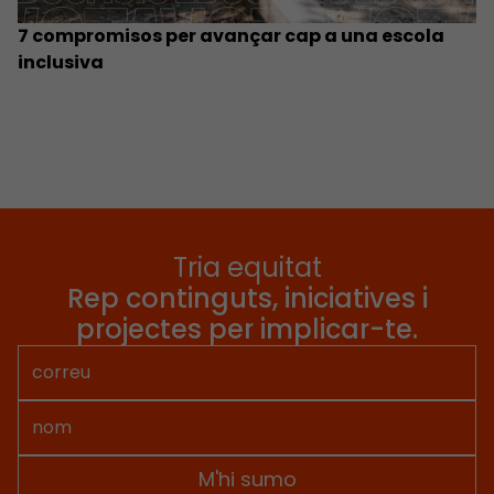
7 compromisos per avançar cap a una escola
inclusiva
Tria equitat
Rep continguts, iniciatives i
projectes per implicar-te.