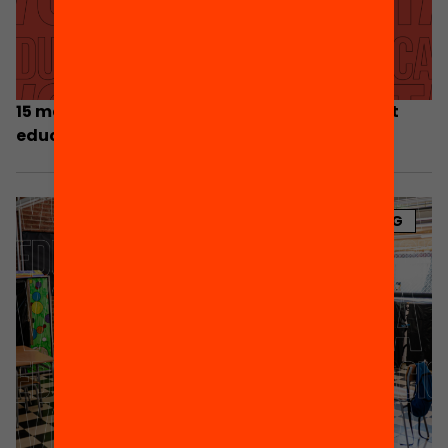
15 mesures concretes per guanyar en equitat
educativa
BLOG