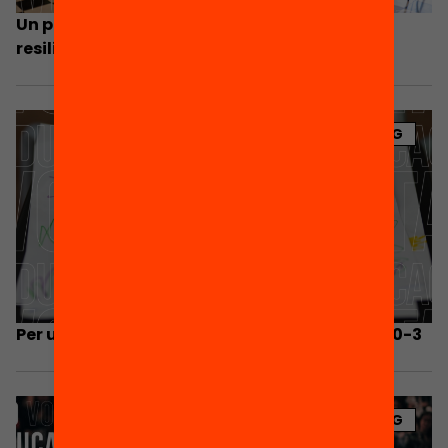
Un pla per a un sistema educatiu inclusiu,
resilient, de qualitat i de futur
BLOG
Per una educació de qualitat i equitativa al 0-3
BLOG