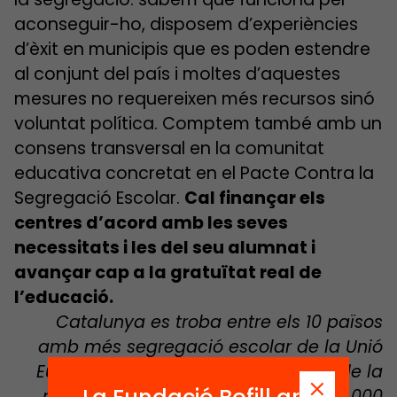
aconseguir-ho, disposem d’experiències
d’èxit en municipis que es poden estendre
al conjunt del país i moltes d’aquestes
mesures no requereixen més recursos sinó
voluntat política. Comptem també amb un
consens transversal en la comunitat
educativa concretat en el Pacte Contra la
Segregació Escolar.
Cal finançar els
centres d’acord amb les seves
necessitats i les del seu alumnat i
avançar cap a la gratuïtat real de
l’educació.
Catalunya es troba entre els 10 països
amb més segregació escolar de la Unió
Europea i en els últims 5 anys més de la
meitat dels municipis de més de 10.000