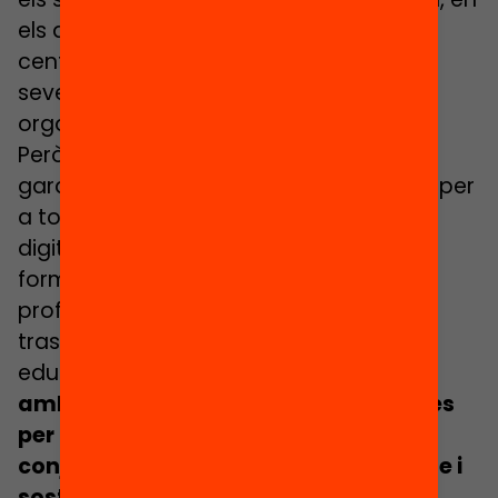
els darrers anys milers de docents en
centenars de centres han canviat les
seves pràctiques pedagògiques i
organitzatives.
Però, per avançar cap una escola que
garanteixi un aprenentatge de qualitat per
a tothom cal reformar la secundària,
digitalitzar la xarxa escolar, revisar la
formació inicial i permanent del
professorat i desplegar programes que
traslladin evidències a la pràctica
educativa, entre d’altres.
Cal un pla
ambiciós a 10 anys amb fites i mesures
per impulsar el canvi educatiu en el
conjunt del sistema de manera creïble i
sostenible.