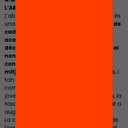
L’ABANDONAMENT ESCOLAR
L’abandonament prematur dels estudis és
una xacra persistent en el nostre país:
1 de
cada 5 joves abandona el sistema en
acabar l’ESO. Fins i tot després d’una
dècada i mitja de descens continuat, el
nombre de joves a Catalunya que no
continuen estudiant dobla el de la
mitjana europea.
En els últims tres anys, i
tan bon punt el mercat de treball
començava de nou a “cridar” aquests
joves cap a ocupacions no qualificades, la
taxa d’abandonament escolar ha tornat a
augmentar.
La crisi de la Covid-19 i el nou col·lapse de
l’ocupació pot esdevenir una oportunitat