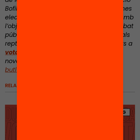
Bofill publiquem en motiu de les pròximes
eleccions al Parlament de Catalunya amb
l’objectiu de contribuir a generar un debat
públic informat i posicionar els principals
reptes educatius.
Pots consultar-los tots a
votaeducació.cat
i, si vols rebre les
novetats al teu correu,
subscriu-te al
butlletí
de la Fundació.
RELACIONATS
BLOG