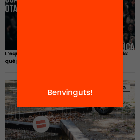
L’equitat educativa als programes electorals:
què proposen els partits?
BLOG
Benvinguts!