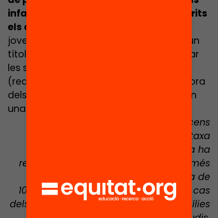
infants i els joves d’entorns desafavorits
els que més el pateixen.
Que aquests
joves continuïn estudiant fins a assolir un
títol postobligatori fa que puguin millorar
les seves condicions de vida futura
(reducció de l’atur, salaris més alts, millora
dels nivells de salut, etc.) i repercuteix en
una major fortalesa social.
Després d’una dècada de descens
continuat, els darrers anys la taxa
d’abandonament a Catalunya ha
repuntat: un 19% l’any 2019, entre les més
altes de la Unió Europea (mitjana de
10,2%). Aquesta taxa es duplica en el cas
dels joves estrangers i dels fills de famílies
amb nivells baixos d’estudis.