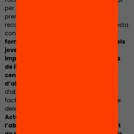
per situar les xifres d’abandonament
prematur dels estudis als nivells que
recomana la UE. Si volem aprofitar aquesta
conjuntura,
cal potenciar itineraris
formatius com la FP que mantinguin els
joves connectats amb l’educació,
implementar beques salari per a joves
de llars desafavorides o reforçar els
centres de segona oportunitat, entre
d’altres.
Cal també reduir el nivell
d’absentisme escolar al nostre país, un
factor que incrementa la probabilitat de
deixar els estudis.
Actuar contra l’abandonament i
l’absentisme és una política d’equitat
de primer nivell, ja que són sobretot els