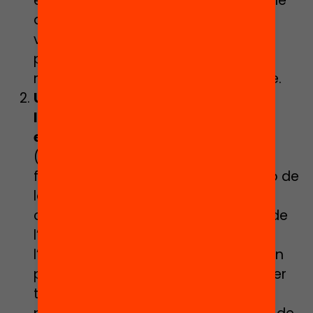
educatius disposin d’un registre fiable
de les famílies socialment més
vulnerables, famílies nouvingudes,
perceptores d’ajuts socials…, en el
moment de la matriculació al centre.
Un protocol d’identificació de
l’alumnat amb necessitats
específiques de suport educatiu
(NESE) per millorar els processos i
facilitar l’automatització en la gestió de
la informació. Per tal d’unificar els
criteris i procediments de detecció de
l’alumnat NESE i alhora agilitar-ne
l’aplicació, és necessari disposar d’un
protocol d’identificació compartit per
tots els actors que participen en el