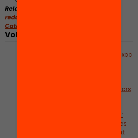
vocació professionalitzadora.
Relacionat:
8 mesures municipals per
reduir l’abandonament escolar a
Catalunya
Vols saber-ne més?
Descarrega la publicació ‘Zero
Abandonament: Una agenda de xoc
contra l’abandonament escolar
prematur a Catalunya’
Llegeix l’entrevista amb Marta
Curran i Alejandro Montes, coautors
de l’informe ‘L’abandonament
escolar prematur a Catalunya.
Radiografia de la situació actual.’
Llegeix l’article amb les 20 mesures
per lluitar contra l’abandonament