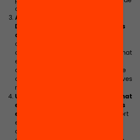
procés de preinscripció i assignació de
centre.
Accés a les dades educatives del
Departament d’Educació a tots els
ajuntaments
per a la detecció
compartida d’alumnat en risc
d’abandonament o que ha abandonat
el sistema educatiu perquè puguin
desenvolupar un treball municipal de
detecció de les necessitats educatives
molt més acurat.
Una eina d’identificació de l’alumnat
en risc d’abandonament per a tots
els centres educatius
amb un suport
extraordinari per a les Comissions
d’Atenció a la Diversitat (CADs) dels