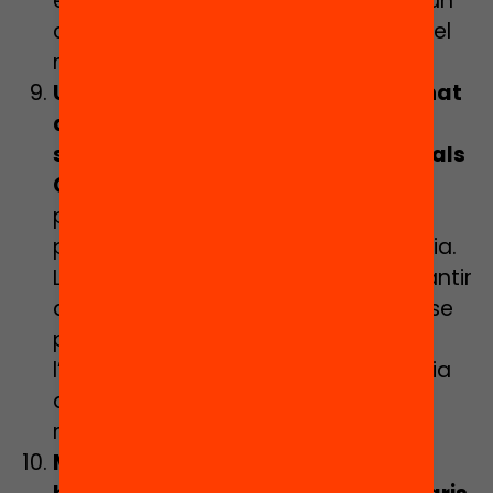
es matricula però decideix realitzar un
canvi d’itinerari, independentment del
motiu.
Una reserva de places per a alumnat
amb necessitats específiques de
suport educatiu (NESE) en l’accés als
CFGM
, seguint els mateixos
procediments de detecció i reserva
previstos a l’escolarització obligatòria.
L’objectiu d’aquesta mesura és garantir
que l’alumnat NESE no es queda sense
plaça en la seva primera opció en
l’accés als CFGM, amb independència
de quina sigui la seva via d’accés i
rendiment acadèmic a l’ESO.
Mecanismes de permeabilitat i