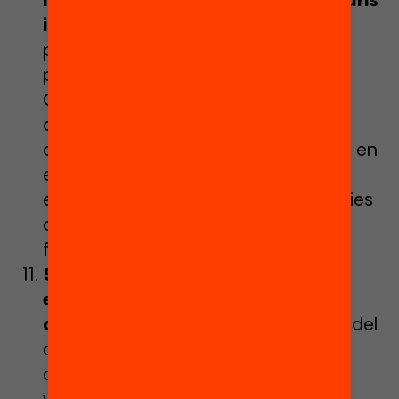
hibridació entre els diversos itineraris
i recursos
de l’educació secundària
postobligatòria. Cal potenciar la
permeabilitat entre el Batxillerat i els
Cicles Formatius de Grau Mitjà a un
doble nivell, garantir els itineraris de
continuïtat formativa, especialment en
el cas de l’alumnat amb necessitats
educatives, i desenvolupar estratègies
d’hibridació entre batxillerat, cicles
formatius i altres ensenyaments.
5.000 noves places en centres,
escoles i programes de nova
oportunitat
consolidant aquest model
com una opció real al territori que
contempli una creixent oferta amb