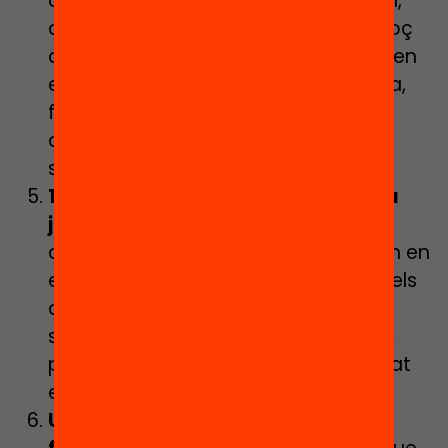
centres més vulnerables. Així podran,
d’una banda, fer una detecció precoç
d’alumnat en risc d’abandonament en
els centres educatius i, d’altra banda,
fer un desplegament preventiu
d’accions de manera ràpida,
simplificada i operativa.
11.000 “beques salari” anuals per a
joves d’entre 16 i 18 anys
de llars
desafavorides perquè es mantinguin en
el sistema educatiu. Es contemplen els
ajuts per a aquells que es troben en
situació de privació material severa,
però serien ampliables a tot l’alumnat
en situació de risc de pobresa.
Un sistema de “finançament per