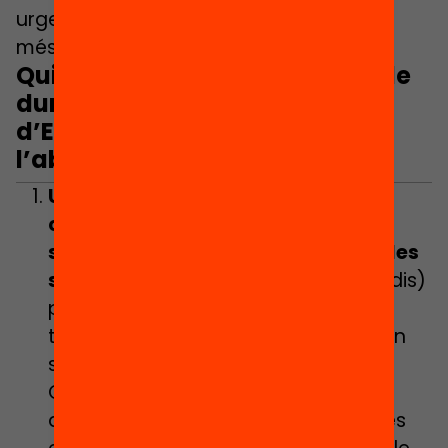
urgents enfocades a aquells col·lectius
més vulnerats.
Quines accions concretes ha de
dur a terme el Departament
d’Educació per reduir
l’abandonament escolar?
Un Registre d’Alumnes (RALC)
complementat amb dades
socioeconòmiques de l’alumnat
i les
seves famílies
(renda i nivell d’estudis)
per identificar i fer seguiment de la
trajectòria educativa de l’alumnat en
situació de vulnerabilitat social.
Complementar el RALC amb dades
addicionals permetrà que els centres