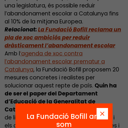
una legislatura, és possible reduir
l’abandonament escolar a Catalunya fins
al 10% de la mitjana Europea.
Relacionat:
La Fundació Bofill reclama un
pla de xoc ambiciós per reduir
dràsticament l’abandonament escolar
Amb l
‘agenda de xoc contra
l’abandonament escolar prematur a
Catalunya
, la Fundació Bofill proposem 20
mesures concretes i realistes per
solucionar aquest repte de país.
Quin ha
de ser el paper del Departament
d’Educació de la Generalitat de
Catalunya en aquest procés?
Ha
La Fundació Bofill ara
de liderar, juntament amb els municipis i
som
els centres educatius, accions concretes i