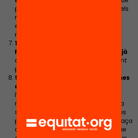
fórmula” dels centres educatius
que
permeti una distribució equitativa dels
recursos humans i assignacions
econòmiques en funció de les seves
necessitats socials i educatives.
15.000 noves places públiques de
Formació Professional de Grau Mitjà
arreu del territori amb un enfocament
prioritari a sectors emergents.
5.000 noves places en els Programes
de Formació i Inserció
. Incrementar
l’oferta de PFI per arribar almenys al
nivell de la mitjana espanyola. Alhora
s’han d’obrir passarel·les específiques
per a aquell alumnat que sol·licita plaça
a l’FP i no assoleix el seu accés i/o que