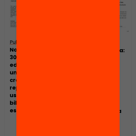
Publicació
Publicació
Nota de premsa:
Nota de premsa:
30 centres
La Fundació
educatius inicien
Jaume Bofill
un procés
premia els
creatiu per
projectes de
repensar els
biblioteca
usos de la
escolar que
biblioteca
aporten
escolar
solucions per la
innovació i la
cohesió
educatives