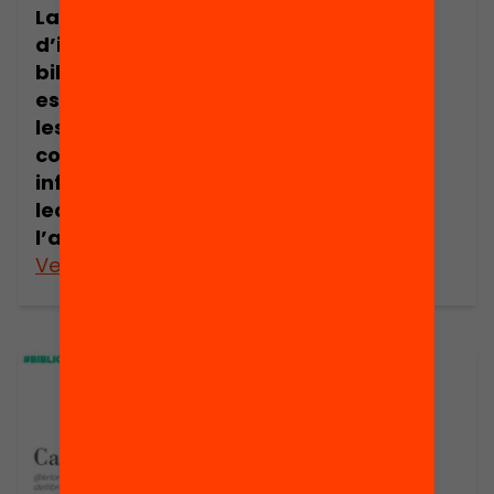
repensem els
La manca
usos de la
d’inversió en les
biblioteca
biblioteques
escolar? Anna
escolars frena
Juan
les
competències
informacionals i
lectores de
l’alumnat
Veure’n més
Veure’n més