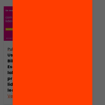
Publicació
Us imagineu una
Biblioteca
Escolar com a
laboratori per
promoure i
liderar un centre
lector?
Veure’n més