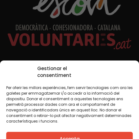
Xarxes Socials
Gestionar el
consentiment
Per oferir les millors experiències, fem servir tecnologies com ara les
TWT
YTB
IG
FB
IN
galetes per emmagatzemar i/o accedir a la informació del
dispositiu. Donar el consentiment a aquestes tecnologies ens
permetrà processar dades com ara el comportament de
navegació o identificadors únics en aquest lloc. No donar el
consentiment o retirar-lo pot afectar negativament determinades
Avís legal
Política de cookies
característiques i funcions.
Creiem que el coneixement s’ha de compartir. Per això
Accepta