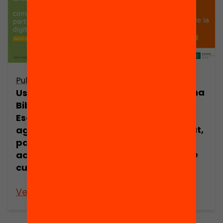
Publicació
Publicació
Us imagineu una
Us imagineu una
Biblioteca
Biblioteca
Escolar com a
Escolar com a
agent d’equitat,
agent d’accés i
cohesió i
participació
participació de
activa a la
la comunitat
cultura digital?
educativa?
Veure’n més
Veure’n més