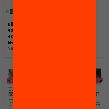
Publicació
Com cocrear
nous usos de la
biblioteca
Biblioteca
escolar?
escolar, equidad
educativa y
lectura crítica
Veure’n més
Veure’n més