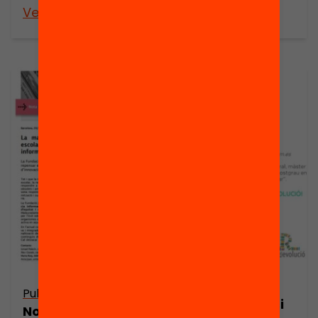
Veure’n més
Veure’n més
Publicació
Publicació
Presentació: I si
Nota de premsa: