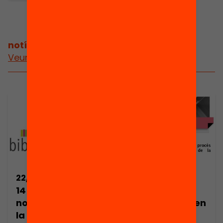
notícies relacionades
Veure més notícies
22/01/2018
02/03/2018
145 propostes de
30 centres
nous usos per a
educatius inicien
la biblioteca
un procés