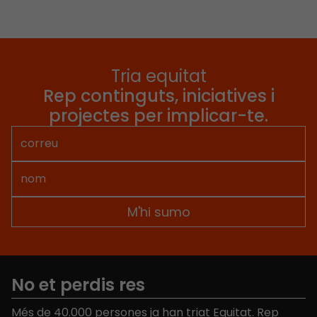
Tria equitat
Rep continguts, iniciatives i
projectes per implicar-te.
No et perdis res
Més de 40.000 persones ja han triat Equitat. Rep