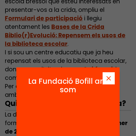
escola bressol que esteu interessats en
presentar-vos a la crida, ompliu el
Formulari de participació
i llegiu
atentament les
Bases de la Crida
Biblio(r)Evolució: Repensem els usos de
la biblioteca escolar
.
I si sou un centre educatiu que ja heu
repensat els usos de la biblioteca escolar,
doneu-vos d’alta al mapa
Qui és qui
, i
compartiu la vostra experiència!
La Fundació Bofill ara
Per a més informació podeu contactar
som
amb Àlex Cosials:
acosials@fbofill.cat
Quin calendari segueix la crida?
La data màxima per a complimentar el
formulari de participació és el
15 de gener
de 2018
.