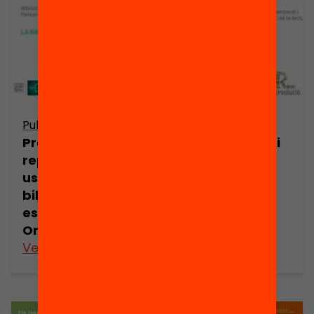
Publicació
Publicació
Presentació: I si
Presentació: I si
repensem els
repensem els
usos de la
usos de la
biblioteca
biblioteca
escolar? Carlos
escolar? Marta
Ortiz
Roig
Veure’n més
Veure’n més