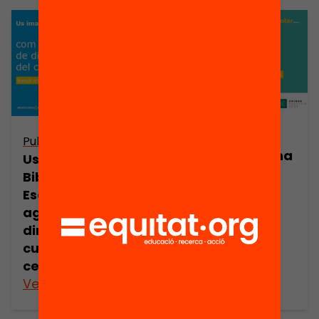
Publicació
Publicació
Us imagineu una
Us imagineu una
Biblioteca
Biblioteca
Escolar com a
Escolar com a
agent de
agent de
revolució
dinamització
educativa?
cultural del
centre?
Veure’n més
Veure’n més