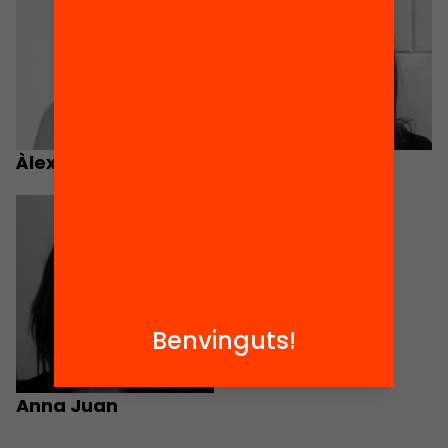
Àlex Cosials
Marta Roig
Benvinguts!
Anna Juan