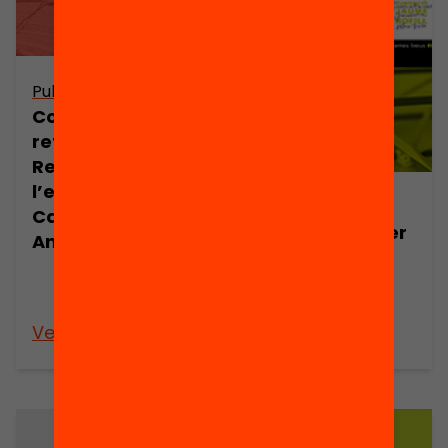
Publicació
Conclusions i
reflexions.
Reptes de
l’educació a
Publicació
Catalunya.
Una agenda per
Anuari 2015
transformar
l’educació a
Catalunya
Veure’n més
Veure’n més