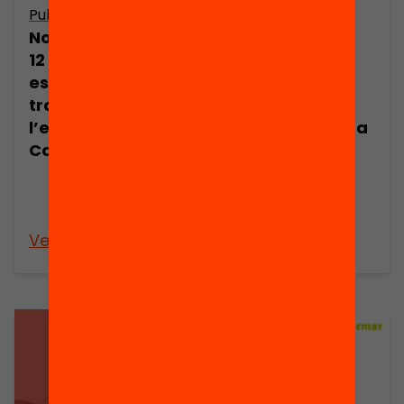
Publicació
Publicació
Nota de premsa.
Presentació.
12 reptes
Reptes de
estratègics per
l’educació a
transformar
Catalunya.
l’educació a
Anuari 2015. Una
Catalunya
agenda per
transformar
l’educació a
Catalunya
Veure’n més
Veure’n més