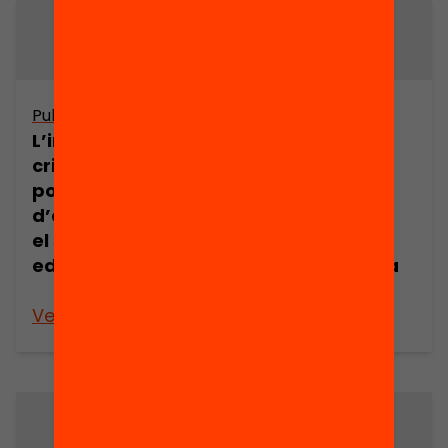
Publicació
Publicació
L’impacte de la
L’educació
crisi i de les
secundària
polítiques
obligatòria.
d’austeritat en
Problemes,
el sistema
reptes i
educatiu
escenaris per a
la reforma
Veure’n més
Veure’n més