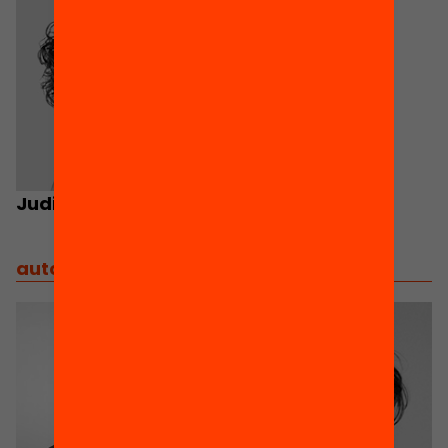
Judit Vallès
autors
/
autors del projecte