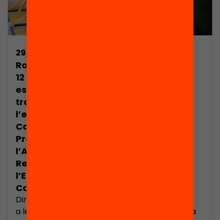
29/09/2016
09/06/2015
Roda de premsa.
Nou projecte:
12 reptes
Reptes de
estratègics per
l’educació a
transformar
Catalunya.
l’educació a
Anuari 2015
Catalunya.
Presentació de
l’Anuari dels
Reptes de
l’Educació a
Catalunya 2015
Dimarts 4 d’octubre,
L’Anuari dels
a les 11.00 h Sala
reptes educatius a