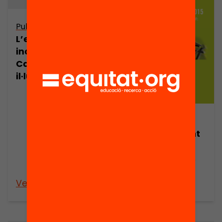
Publicació
L’escola
inclusiva a
Catalunya: una
il·lusió seductora
Publicació
Abandonament
escolar
prematur: més
pull que push
Veure’n més
Veure’n més