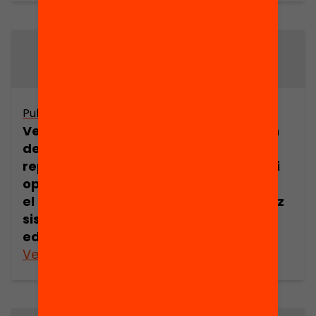
Publicació
Publicació
Vers una cultura
Les llengües en
de la innovació:
l’educació: el
reptes i
plurilingüisme i
oportunitats en
la
el marc del
internacionalitz
sistema
ació
educatiu català
Veure’n més
Veure’n més