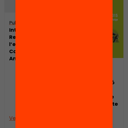
Publicació
Introducció.
Reptes de
l’educació a
Catalunya.
Anuari 2015
Publicació
La
personalització
de
l’aprenentatge
escolar: un repte
indefugible
Veure’n més
Veure’n més