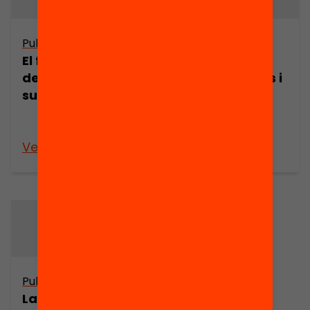
Publicació
Publicació
El finançament
La dedicació
de l’educació
dels estudiants i
superior
l’eficiència del
sistema
universitari
Veure’n més
Veure’n més
Publicació
La formació