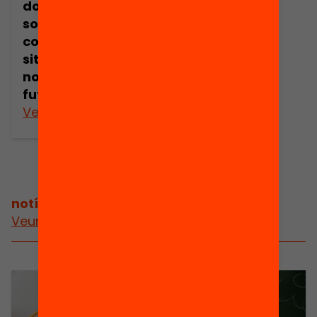
doctoral en la
societat del
coneixement:
situació actual i
nous reptes de
futur
Veure’n més
notícies relacionades
Veure més notícies