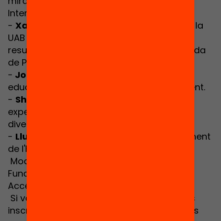
mirada de PISA 2012
Intervindran:
-
Xavier Bonal
, professor de sociologia a la
UAB i autor de l'Informe Breu. Equitat i
resultats educatius a Catalunya. Una mirada
de PISA 2012
-
Joan Mateo
, secretari de polítiques
educatives del Departament d'Ensenyament.
-
Sheila González
, professora de la UAB i
experta en polítiques de gestió de la
diversitat.
-
Lluís Esteve
, regidor d'educació Ajuntament
de l'Hospitalet
Moderarà:
Ismael Palacín
, director de la
Fundació Jaume Bofill.
Accés lliure i gratuït.
Si vols asistir de forma presencial, et pots
inscriure aquí: Inscripció presencial; i si vols