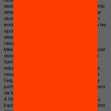
desigualtats educatives i la seva relació amb
diferents variables (puntuació, despesa per
alumne, inclusió social dels centres) es fan
evidents mancances significatives pel fa a les
oportunitats de l'alumnat socialment
desafavorit, a la igualtat de gènere o als
resultats dels alumnes d'origen immigrant.
Més enllà de les mancances de justícia social
associades a aquestes desigualtats, es fa
també evident com les desigualtats
educatives són un llast per a la millora dels
resultats educatius. Desplegar un pla per a
l'equitat educativa és doncs un objectiu de
justícia social i una necessitat per a la millora
de la qualitat del sistema.
A l'Aula es presentarà també l'Informe Breu,
Equitat i resultats educatius a Catalunya. Una