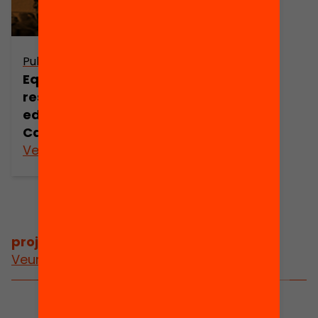
Publicació
Equitat i
resultats
educatius a
Catalunya
Veure’n més
projectes
/
projectes relacionats
Veure més projectes