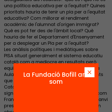
una política educativa per a l'equitat? Quines
prioritats hauria de tenir un pla per a l'equitat
educativa? Com millorar el rendiment
acadèmic de l'alumnat d'origen immigrat?
Què es pot fer des de l'àmbit local? Què
hauria de fer el Departament d'Ensenyament
per a desplegar un Pla per a l'equitat?
Les anàlisis polítiques i mediàtiques sobre
PISA situat generalment el sistema educatiu
català com a mediocre en resultats però
equitatiu en la seva distribució. En aquesta
La Fundació Bofill ara
Aula Bofill es presentaran alguns arguments
som
que qüestionen aquesta premissa. De fet,
Catalunya no presenta uns resultats
significativament diferent dels de països com
França, Anglaterra o el Regne Unit, i si en canvi
presenta nivells notables de desigualtat. En
observar diferents dimensions de les