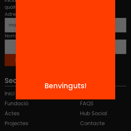
iniciatives, propostes i projectes per millorar la
qualitat de l'educació a Catalunya.
Adreça electrònica
*
Nom
*
Seccions
Benvinguts!
Inici
Notícies
Fundació
FAQS
Actes
Hub Social
Projectes
Contacte