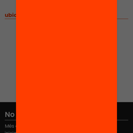
ubicació
/
palau macaya
No et perdis res
Més de 40.000 persones ja han triat Equitat. Rep