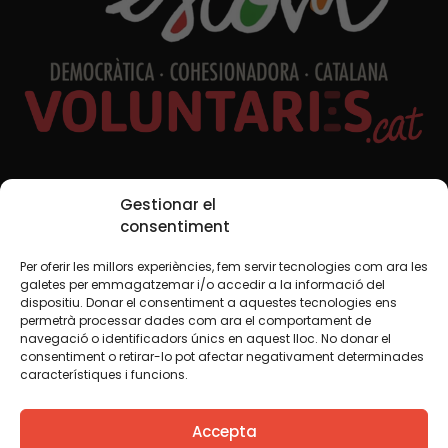
Xarxes Socials
Gestionar el
consentiment
Per oferir les millors experiències, fem servir tecnologies com ara les
TWT
YTB
IG
FB
IN
galetes per emmagatzemar i/o accedir a la informació del
dispositiu. Donar el consentiment a aquestes tecnologies ens
permetrà processar dades com ara el comportament de
navegació o identificadors únics en aquest lloc. No donar el
consentiment o retirar-lo pot afectar negativament determinades
Avís legal
Política de cookies
característiques i funcions.
Creiem que el coneixement s’ha de compartir. Per això
Accepta
fem servir una llicència Creative Commons, llevat que en