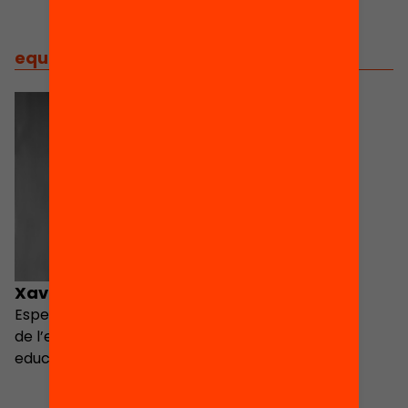
equip
/
equip implicat
Xavier Bonal
Especialista en sociologia
de l’educació i política
educativa