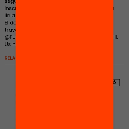
seguir-hoen directe et pots inscriure aquí:
Inscripció per streaming (retransmissió en
línia de l'acte).
El debat es podrà seguir per streaming a
través d'aquesta web, i també per twitter
@FundacioBofill i amb el hastag #aulabofill.
Us hi esperem!
RELACIONATS
PUBLICACIÓ