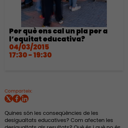
Per què ens cal un pla per a
l’equitat educativa?
04/03/2015
17:30 - 19:30
Comparteix:
Quines són les conseqüències de les
desigualtats educatives? Com afecten les
desigualtats als resultats? Què és i què no és