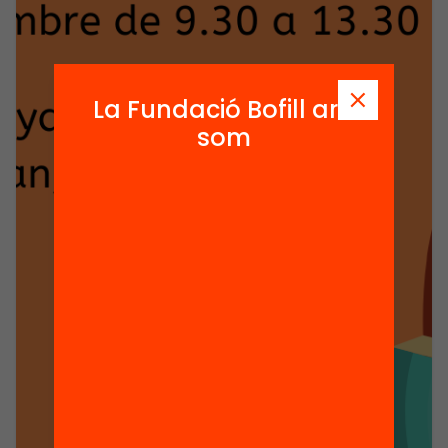
La Fundació Bofill ara
som