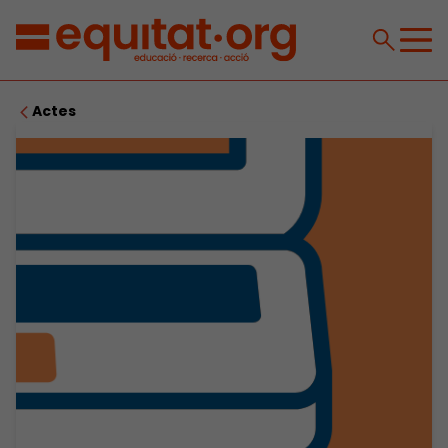
Actes