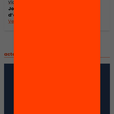
Vídeo
Jornada LECXIT – L’aventura
d’acompanyar a un infant lector!
Veure’n més
actes
/
actes relacionats