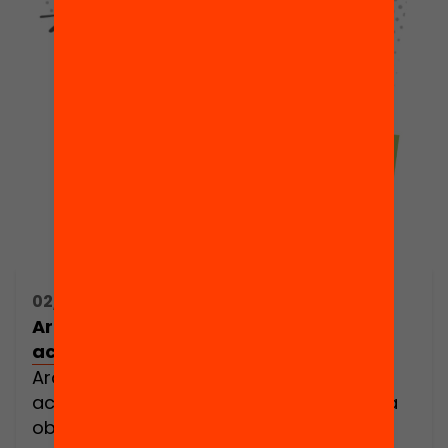
02/12/2023 09:00h - 13:45h
Ara ho entenc! Quan la comunitat
acompanya en la lectura
Ara ho entenc! Quan la comunitat
acompanya en la lectura és una jornada
oberta a totes les persones