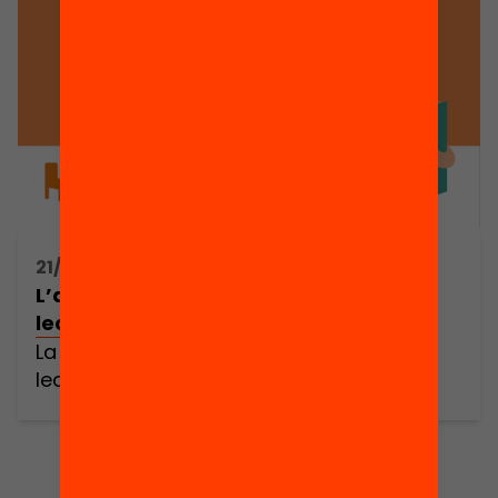
21/10/2019 08:30h - 12:30h
L’aventura d’acompanyar a un infant
lector!
La mentoria al servei de la comprensió
lectora