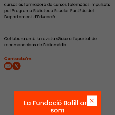
cursos és formadora de cursos telemàtics impulsats
pel Programa Biblioteca Escolar PuntEdu del
Departament d’Educació.
Col·labora amb la revista «Guix» a l’apartat de
recomanacions de Bibliomèdia.
Contacta'm:
2
3
La Fundació Bofill ara
Publicacions i
som
Actes
vídeos