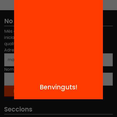
No et perdis res
Més de 40.000 persones ja han triat Equitat. Rep
iniciatives, propostes i projectes per millorar la
qualitat de l'educació a Catalunya.
Adreça electrònica
*
Nom
*
Benvinguts!
Seccions