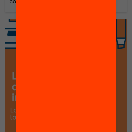
compromeses amb la promoció de la
lectura (docents, personal de
biblioteques, mediadors de lectura o
altres professionals) que vulguin
compartir experiències, aprenentatges
i reflexions sobre el rol de la comunitat en
l’acompanyament lector i un espai
per conèixer propostes de la […]