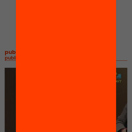
1
Notícies
publicacions i vídeos
/
publicacions i vídeos relacionats