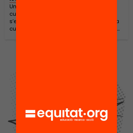
Una jornada per reconnectar docents i
cultura lectora Aquesta jornada
s’emmarca en la voluntat de fomentar la
cultura lectora en l’educació com a part
de la identitat docent i neix de la recerca
desenvolupada en el marc del projecte
ARMIF «Mestres i lectura. El compromís
docent amb la cultura
humanística», coordinada per Jordi
Garcia (UB) i amb la participació de
diverses universitats […]