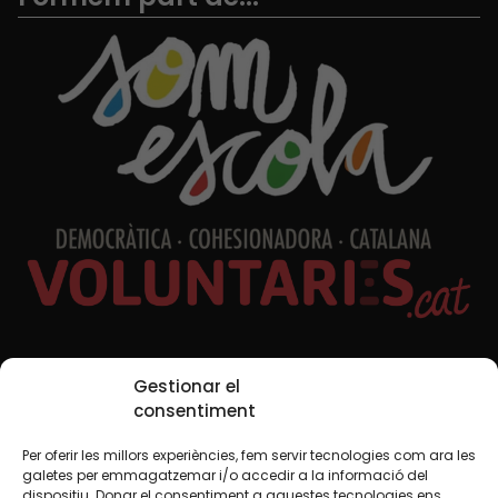
Xarxes Socials
Gestionar el
consentiment
Per oferir les millors experiències, fem servir tecnologies com ara les
TWT
YTB
IG
FB
IN
galetes per emmagatzemar i/o accedir a la informació del
dispositiu. Donar el consentiment a aquestes tecnologies ens