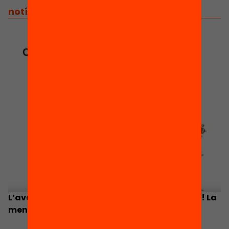
notícies
/
notícies relacionades
L’aventura d’acompanyar a un infant lector! La
mentoria al servei de la comprensió lectora