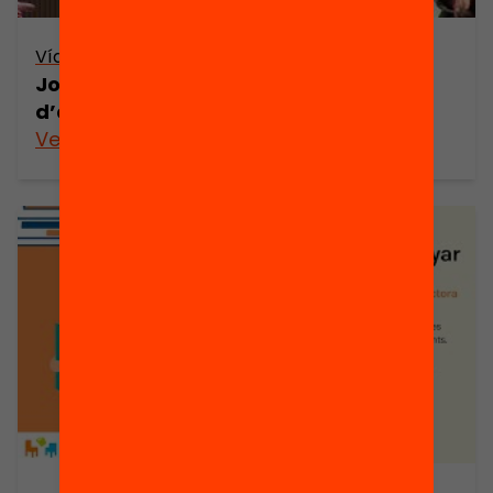
Vídeo
Jornada LECXIT – L’aventura
d’acompanyar a un infant lector!
Veure’n més