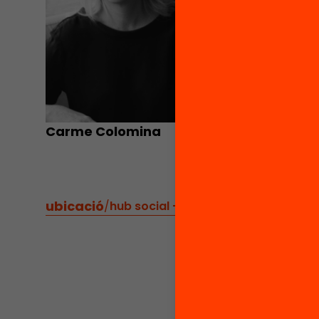
Carme Colomina
ubicació
/
hub social - carrer girona 34, inter