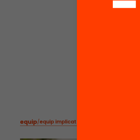
labo
prop
faci
justí
Héc
Funda
Car
Cente
Deni
Foun
Insti
Més inf
equip
/
equip implicat