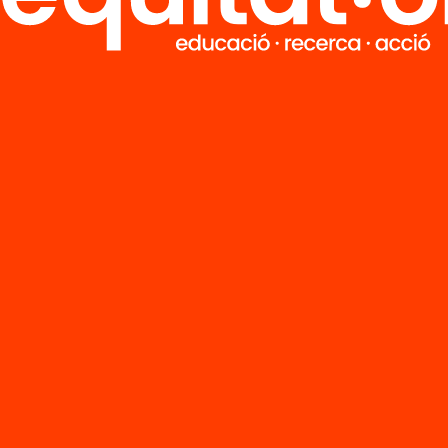
ratoris d’idees del sud global, amb l’objectiu de fe
ostes i solucions que emergeixen d’aquests espai
n sentir en el debat global sobre desenvolupament
cia.
tor Gardó
, Director d'Estratègia d'
Equitat Digital
de
ció Bofill.
me Colomina
, Investigadora Senior al CIDOB Barc
r for International Affair.
s Foretia
, Co-Chair of the Denis & Lenora Foretia
dation and Executive Chairman of the Nkafu Polic
tute
ormació sobre l'acte
aquí
.