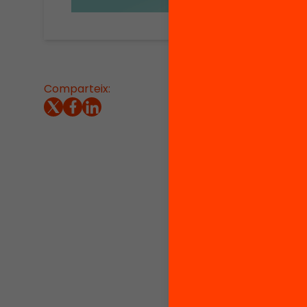
Comparteix:
El ritme
però ta
intensit
Aquest d
com a o
clau de
d’idees 
per gest
públics,
Al matei
societa
esperar 
cal qües