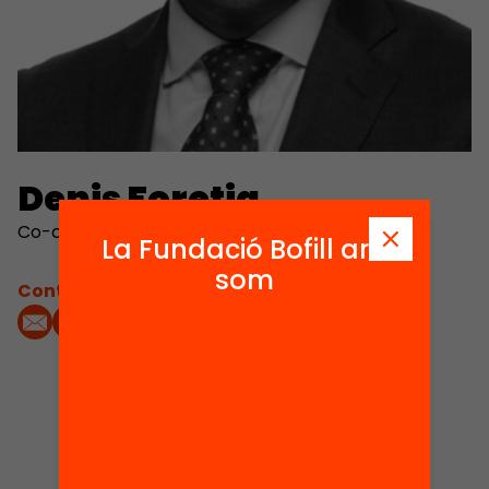
Denis Foretia
Co-chair, Denis & Lenora Foretia Foundation.
La Fundació Bofill ara
som
Contacta'm:
1