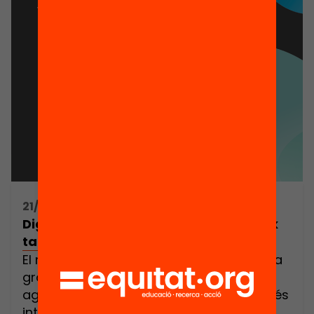
21/05/2024 18:30h - 20:00h
Digitalització inclusiva: el rol dels think
tanks
El ritme ràpid de la digitalització presenta
grans oportunitats, però també crea i
agreuja les desigualtats, encara amb més
intensitat al Sud Global. Aquest diàleg,