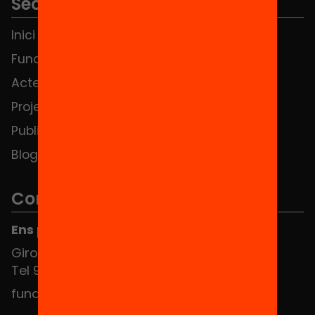
Seccions
Inici
Notícies
Fundació
FAQS
Actes
Hub Social
Projectes
Contacte
Publicacions i vídeos
Blog
Contacte
Ens pots trobar al Hub Social
Girona 34, interior 08010 Barcelona
Tel 934 588 700
fundacio@equitat.org