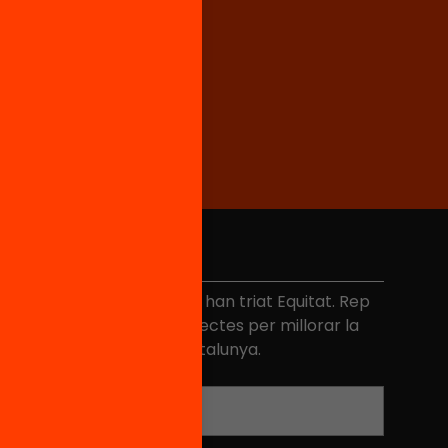
No et perdis res
és de 40.000 persones ja han triat Equitat. Rep
niciatives, propostes i projectes per millorar la
ualitat de l'educació a Catalunya.
Adreça electrònica
*
Nom
*