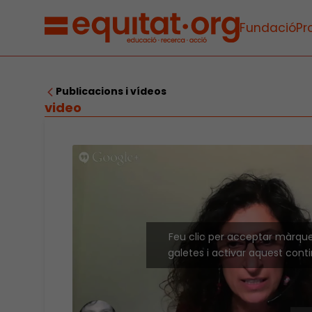
Fundació
Pr
Publicacions i vídeos
video
Feu clic per acceptar màrqu
galetes i activar aquest cont