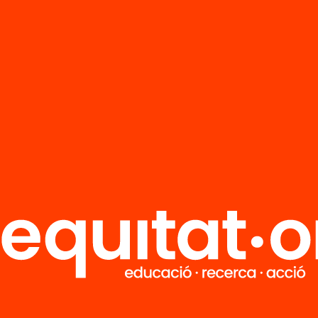
er de les matemàtiques una matèria transvers
? De quina manera les tecnologies poden ser 
nitat? Com incrementem la competència mat
fessorat de primària? Com convertim les prop
ores en pràctiques generalitzades a les aules?
odrien jugar altres actors: famílies, mitjans de
ació, associacions de professionals…? En defini
tem un pla integral per incrementar els rendim
tiques?