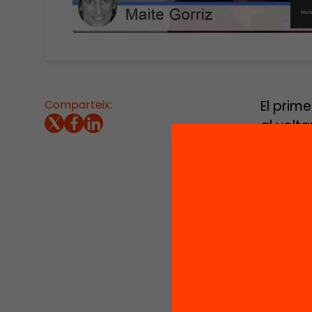
Comparteix:
El prime
al volta
matemàt
millora
Catalun
Moderad
Burgués
informa
de-les
El semi
Els res