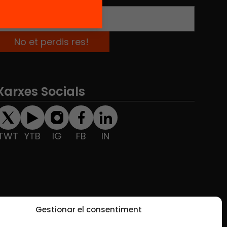
Xarxes Socials
TWT
YTB
IG
FB
IN
Gestionar el consentiment