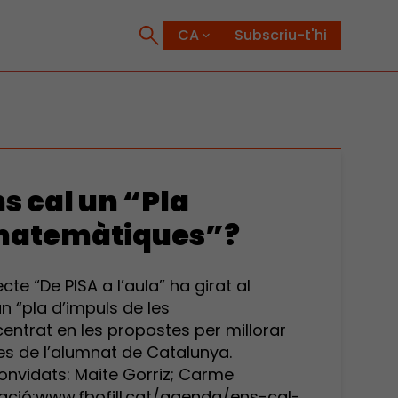
Subscriu-t'hi
s cal un “Pla
 matemàtiques”?
cte “De PISA a l’aula” ha girat al
n “pla d’impuls de les
entrat en les propostes per millorar
 de l’alumnat de Catalunya.
onvidats: Maite Gorriz; Carme
mació:www.fbofill.cat/agenda/ens-cal-