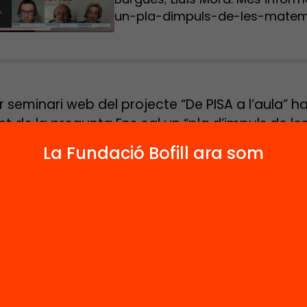
un-pla-dimpuls-de-les-matema
r seminari web del projecte “De PISA a l’aula” ha
nt de la pregunta Ens cal un “pla d’impuls de le
iques”? El debat s’ha centrat en les proposte
La Fundació Bofill ara som
r les competències matemàtiques de l’alumnat
ya.
or: Joan Badia Pujol. Convidats: Maite Gorriz;
; Lluís Mora. Més
ció:
www.fbofill.cat/agenda/ens-cal-un-pla-d
-matematiques
#fjbpisa.
nari web
ultats de les proves PISA 2012 mostren que l’alu