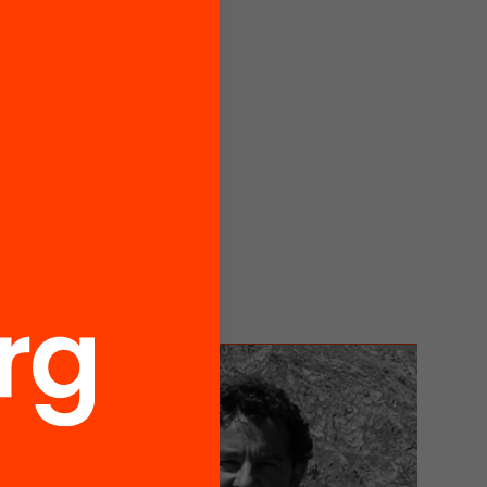
al als
una
emàtica
ostes
 Quin
tiva,
ents en