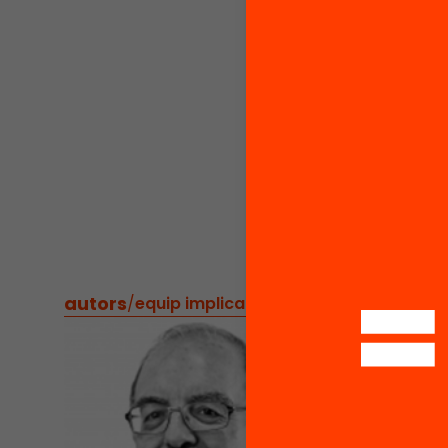
Podem f
centres
oportu
del pro
innovad
paper p
comunic
necessi
matemà
autors
/
equip implicat