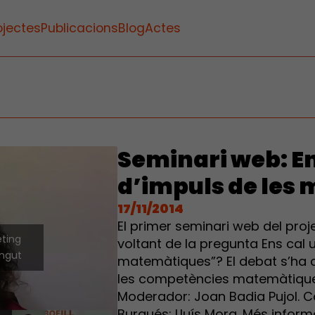
ojectes
Publicacions
Blog
Actes
Seminari web: En
d’impuls de les
17/11/2014
El primer seminari web del proje
eting
voltant de la pregunta Ens cal u
ingut
matemàtiques”? El debat s’ha c
les competències matemàtiques
Moderador: Joan Badia Pujol. C
Burgués; Lluís Mora. Més infor