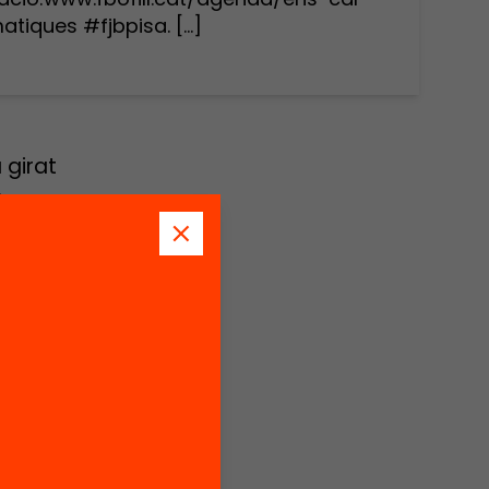
tiques #fjbpisa. […]
 girat
s
s per
 de
 Carme
impuls-
mnat de