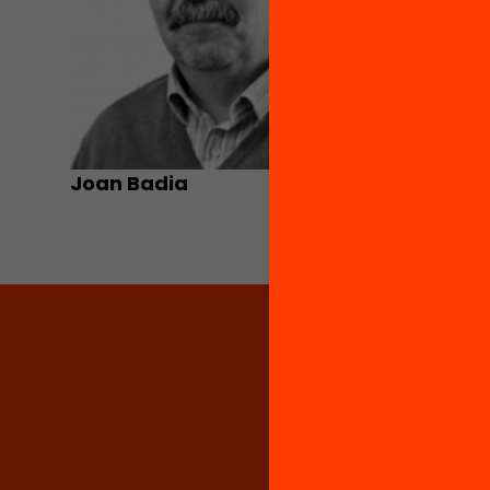
Joan Badia
Maite G