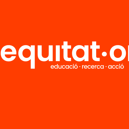
Àngel Alegre
 Sociologia per la
tat Autònoma de Barcelona