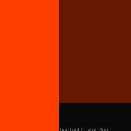
No et perdis res
és de 40.000 persones ja han triat Equitat. Rep