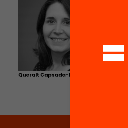
Queralt Capsada-Munsech
Miquel 
Doctor en
Universi