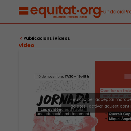
Fundació
Pr
Publicacions i vídeos
video
Feu clic per acceptar màrqu
galetes i activar aquest cont