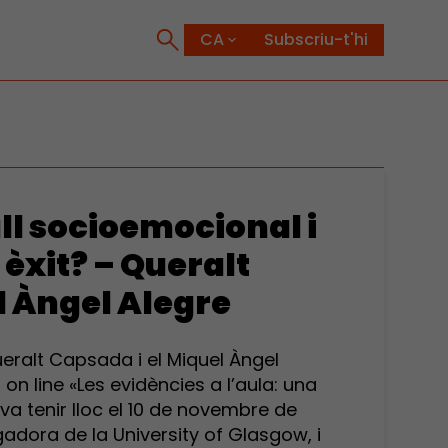
Subscriu-t'hi
ll socioemocional i
èxit? – Queralt
l Àngel Alegre
ueralt Capsada i el Miquel Àngel
 on line «Les evidències a l’aula: una
 tenir lloc el 10 de novembre de
adora de la University of Glasgow, i