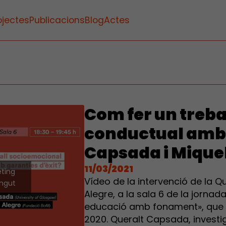
ojectes
Publicacions
Blog
Actes
Com fer un treba
conductual amb 
Capsada i Mique
11/03/2021
eting
Vídeo de la intervenció de la Q
ingut
Alegre, a la sala 6 de la jornada
educació amb fonament», que va
2020. Queralt Capsada, investig