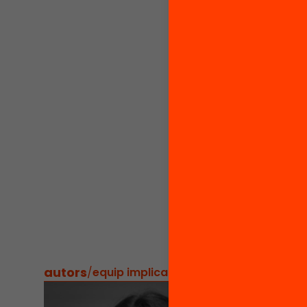
Desc
Mira el
de l’In
vertebr
centre 
Accedei
#EduEv
autors
/
equip implicat