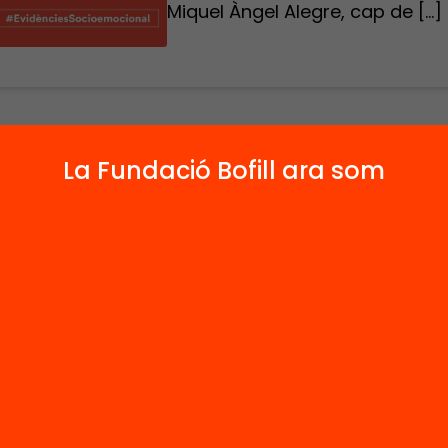
Miquel Àngel Alegre, cap de […]
e la intervenció de la Queralt Capsada i el Miqu
La Fundació Bofill ara som
egre, a la sala 6 de la jornada on line «
Les evid
 una educació amb fonament»
, que va tenir lloc 
re de 2020.
 Capsada, investigadora de la University of Gla
Àngel Alegre, cap de projectes de la Fundació Bof
licar què ens indica la recerca més rigorosa s
te dels programes d’educació socioemocional i
es que busquen prevenir o corregir problemà
uals:
nciesSocioemocional