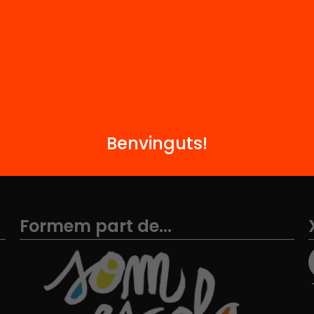
Notícies
i
FAQS
q
Hub Social
Contacte
Benvinguts!
Formem part de...