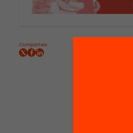
Comparteix:
Vídeo d
Àngel Al
l’aula:
novemb
Queralt
Miquel 
van exp
l’impac
program
conduct
#Evidè