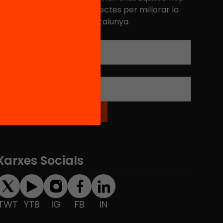
niciatives, propostes i projectes per millorar la
ualitat de l'educació a Catalunya.
Adreça electrònica
*
Nom
*
Xarxes Socials
TWT
YTB
IG
FB
IN