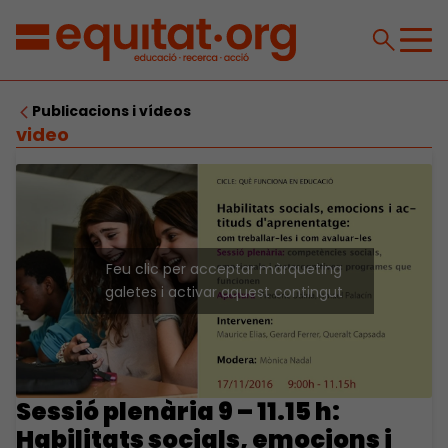
Publicacions i vídeos
video
Feu clic per acceptar màrqueting
galetes i activar aquest contingut
Sessió plenària 9 – 11.15 h:
Habilitats socials, emocions i