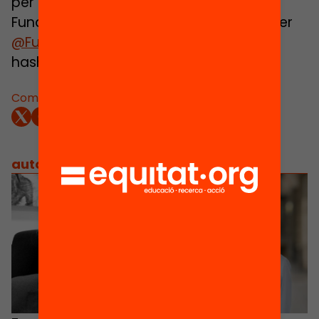
per streaming a través del web de la
Fundació Jaume Bofill, i també via Twitter
@FundacioBofill
i
@Ivalua_Cat
amb el
hashtag
#EduEvidències
.
Comparteix:
autors
/
equip implicat