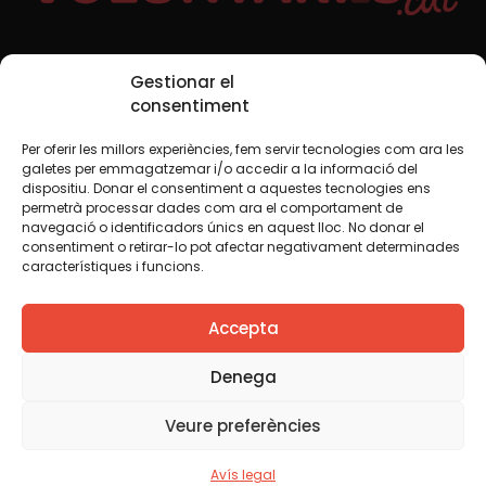
Xarxes Socials
Gestionar el
consentiment
Per oferir les millors experiències, fem servir tecnologies com ara les
TWT
YTB
IG
FB
IN
galetes per emmagatzemar i/o accedir a la informació del
dispositiu. Donar el consentiment a aquestes tecnologies ens
permetrà processar dades com ara el comportament de
navegació o identificadors únics en aquest lloc. No donar el
consentiment o retirar-lo pot afectar negativament determinades
Avís legal
Política de cookies
característiques i funcions.
Creiem que el coneixement s’ha de compartir. Per això
Accepta
fem servir una llicència Creative Commons, llevat que en
algun material indiquem el contrari. Us animem a copiar,
redistribuir, remesclar o transformar i crear els continguts
Denega
propis d’aquest web, per a qualsevol finalitat, inclosa la
comercial. Només us demanem que reconegueu
Veure preferències
l’autoria de la creació original.
Avís legal