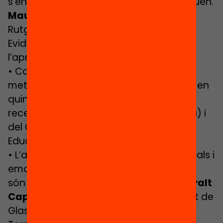
s’ensenyen, com s’aprenen, com s’avaluen.
Maurice Elias
, director del SECD LAB,
Rutgers University
Evidències per a la millora de
l’aprenentatge de l’alumnat
• Com treballar l’autoregulació i la
metacognició a l’escola: què funciona i en
quines condicions?
Gerard Ferrer
,
recercador de la Fundació Agnelli (Itàlia) i
del Grup Interdisciplinar de Polítiques
Educatives (Universitat de Barcelona)
• L’aprenentatge de competències socials i
emocionals a l’escola: quins programes
són efectius, per a què i per a qui?
Queralt
Capsada
, recercadora de la Universitat de
Glasgow