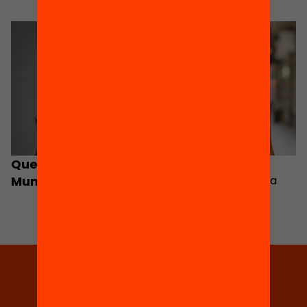
Queralt Capsada-
Mònica Nadal
Munsech
Directora de recerca
Tria equitat
Rep continguts, iniciatives i