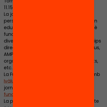
Torn obert de preguntes
11.15 – 11.45 h PAUSA – CAFÈ
La jornada s’adreça a totes aquelles
persones i institucions vinculades al món
educatiu i/o interessades a conèixer què
funciona en l’àmbit de l’atenció a la
diversitat: administració educativa, equips
directius i docents dels centres educatius,
AMPAs, entitats de lleure educatiu,
organitzacions filantròpiques, estudiants,
etc.
La Fundació Jaume Bofill col·laborem amb
Ivàlua
per a la realització d’aquesta
jornada en el marc del projecte ‘
Què
funciona en educació?
’
La presentació es podrà seguir en directe