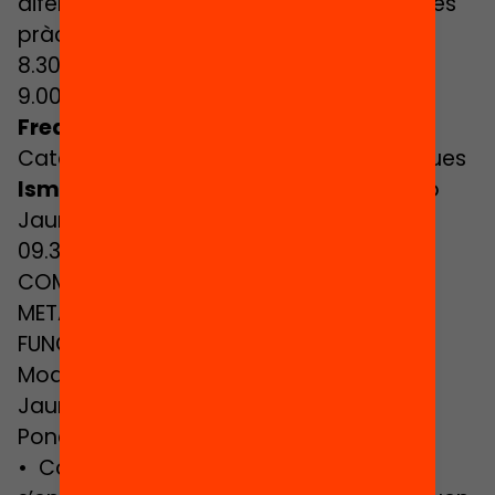
diferents espais de debat, reflexió i bones
pràctiques al voltant d’aquests temes.
8.30 – 9.00 h REGISTRE DE PARTICIPANTS
9.00 – 9.30 h SESSIÓ D’OBERTURA
Frederic Udina
, president de l’Institut
Català d’Avaluació de Polítiques Públiques
Ismael Palacín
, director de la Fundació
Jaume Bofill
09.30 – 11.15 h. SESSIÓ PLENÀRIA.
COMPETÈNCIES SOCIALS, EMOCIONALS I
METACOGNITIVES: PROGRAMES QUE
FUNCIONEN
Moderadora:
Mònica Nadal
(Fundació
Jaume Bofill)
Ponència central
• Competències per al segle XXI: com