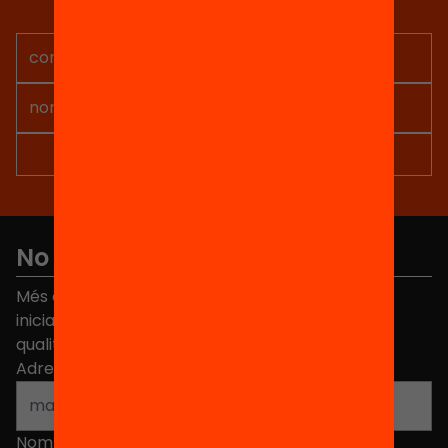
projectes per implicar-te.
No et perdis res
Més de 40.000 persones ja han triat Equitat. Rep
iniciatives, propostes i projectes per millorar la
qualitat de l'educació a Catalunya.
Adreça electrònica
*
Nom
*