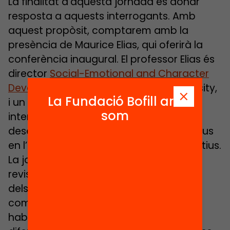
La finalitat d’aquesta jornada és donar
resposta a aquests interrogants. Amb
aquest propòsit, comptarem amb la
presència de Maurice Elias, qui oferirà la
conferència inaugural. El professor Elias és
director
Social-Emotional and Character
Development Lab
, de la Rutgers University,
La Fundació Bofill ara
i un dels més reputats experts
som
internacionals en l’estudi i
desenvolupament de programes efectius
en l’àmbit dels aprenentatges no cognitius.
La jornada inclourà la presentació de
revisions d’evidències sobre l’efectivitat
dels programes per treballar les
competències socioemocionals i les
habilitats metacognitives, així com