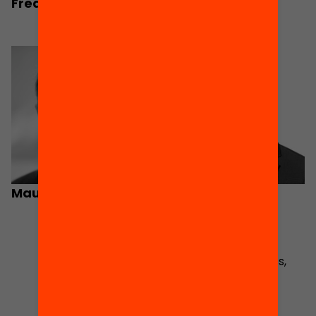
Frederic Udina
Ismael Palacín
Director
Maurice Elias
Gerard Ferrer-
Esteban
Professor a la UOC i
investigador en
polítiques educatives,
desigualtats i
estratègies
d’ensenyament