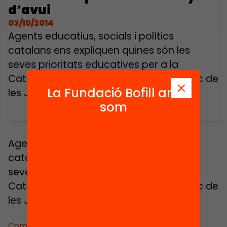
d’avui
03/10/2014
Agents educatius, socials i polítics
catalans ens expliquen quines són les
seves prioritats educatives per a la
Catalunya d’avui. Intervenció en el marc de
La Fundació Bofill ara
les Jornades Educació Avui 2012.
som
Agents educatius, socials i polítics
catalans ens expliquen quines són les
seves prioritats educatives per a la
Catalunya d’avui. Intervenció en el marc de
les Jornades Educació Avui 2012.
Comparteix: