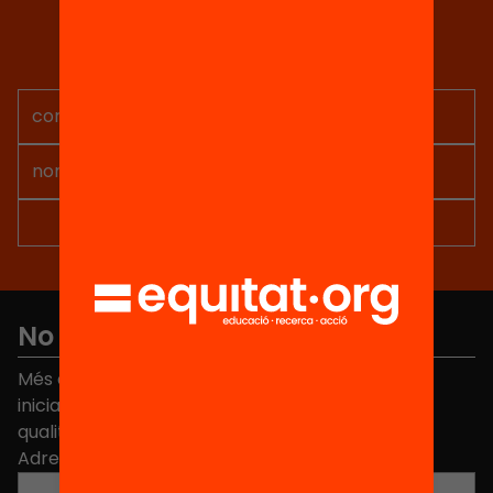
Tria equitat
Rep continguts, iniciatives i
projectes per implicar-te.
No et perdis res
Més de 40.000 persones ja han triat Equitat. Rep
iniciatives, propostes i projectes per millorar la
qualitat de l'educació a Catalunya.
Adreça electrònica
*