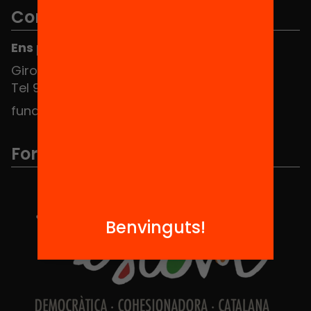
Contacte
Ens pots trobar al Hub Social
Girona 34, interior 08010 Barcelona
Tel 934 588 700
fundacio@equitat.org
Formem part de...
Benvinguts!