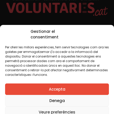
Xarxes Socials
Gestionar el
consentiment
Per oferir les millors experiències, fem servir tecnologies com ara les
TWT
YTB
IG
FB
IN
galetes per emmagatzemar i/o accedir a la informació del
dispositiu. Donar el consentiment a aquestes tecnologies ens
permetrà processar dades com ara el comportament de
navegació o identificadors únics en aquest lloc. No donar el
consentiment o retirar-lo pot afectar negativament determinades
Avís legal
Política de cookies
característiques i funcions.
Creiem que el coneixement s’ha de compartir. Per això
Accepta
fem servir una llicència Creative Commons, llevat que en
algun material indiquem el contrari. Us animem a copiar,
redistribuir, remesclar o transformar i crear els continguts
Denega
propis d’aquest web, per a qualsevol finalitat, inclosa la
comercial. Només us demanem que reconegueu
Veure preferències