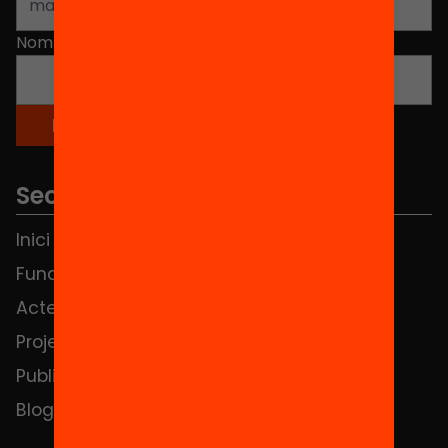
Nom
*
Seccions
Inici
Notícies
Fundació
FAQS
Actes
Hub Social
Projectes
Contacte
Publicacions i vídeos
Blog