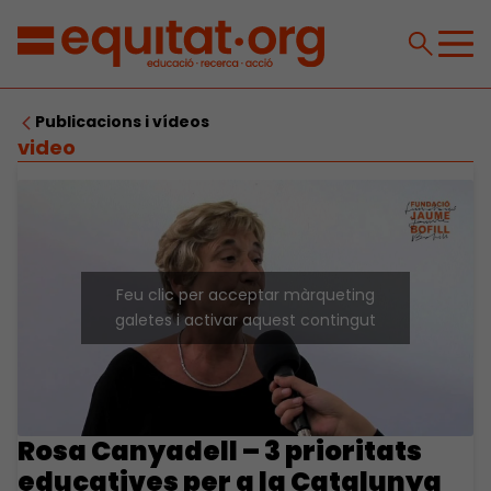
Publicacions i vídeos
video
Feu clic per acceptar màrqueting
galetes i activar aquest contingut
Rosa Canyadell – 3 prioritats
educatives per a la Catalunya