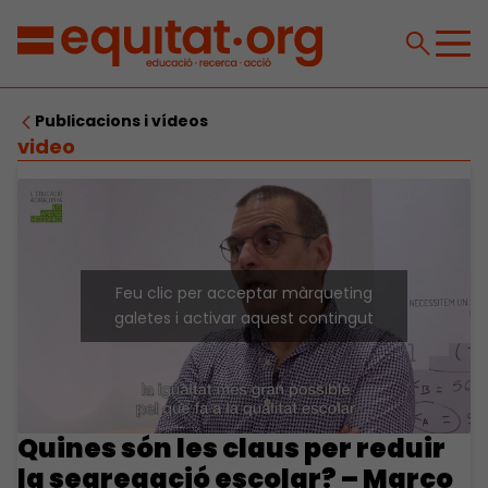
Publicacions i vídeos
video
Feu clic per acceptar màrqueting
galetes i activar aquest contingut
Quines són les claus per reduir
la segregació escolar? – Marco