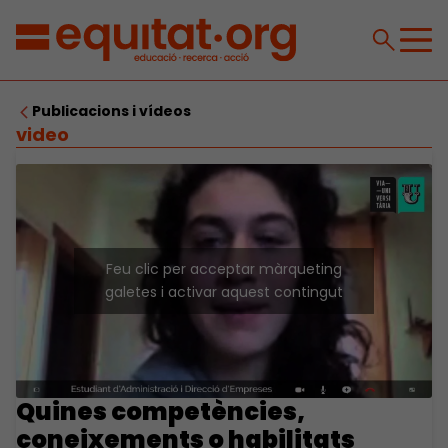
Publicacions i vídeos
video
Feu clic per acceptar màrqueting
galetes i activar aquest contingut
Quines competències,
coneixements o habilitats