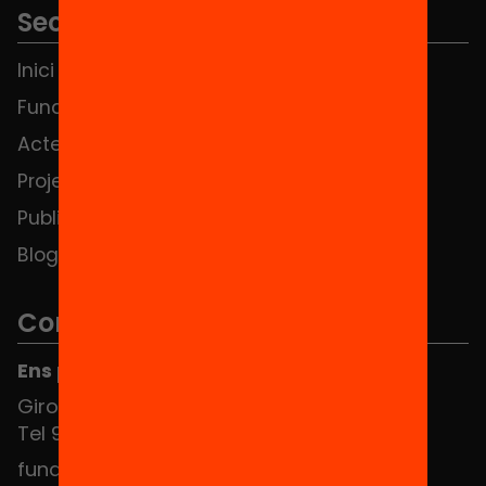
Seccions
Inici
Notícies
Fundació
FAQS
Actes
Hub Social
Projectes
Contacte
Publicacions i vídeos
Blog
Contacte
Ens pots trobar al Hub Social
Girona 34, interior 08010 Barcelona
Tel 934 588 700
fundacio@equitat.org