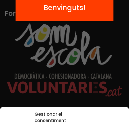
Benvinguts!
Formem part de...
Xarxes Socials
Gestionar el
consentiment