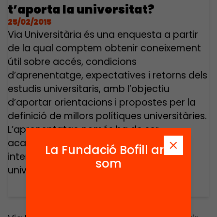
t’aporta la universitat?
25/02/2015
Via Universitària és una enquesta a partir
de la qual comptem obtenir coneixement
útil sobre accés, condicions
d’aprenentatge, expectatives i retorns dels
estudis universitaris, amb l’objectiu
d’aportar orientacions i propostes per la
definició de millors polítiques universitàries.
L’aprenentatge només ha de ser
acadèmic? L’actitud i les relacions
La Fundació Bofill ara
interpersonals, com es treballen a la
som
universitat? Estudiants […]