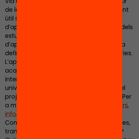
Via Universitària és una enquesta a partir
de la qual comptem obtenir coneixement
útil sobre accés, condicions
d’aprenentatge, expectatives i retorns dels
estudis universitaris, amb l’objectiu
d’aportar orientacions i propostes per la
definició de millors polítiques universitàries.
L’aprenentatge només ha de ser
acadèmic? L’actitud i les relacions
interpersonals, com es treballen a la
universitat? Estudiants participants en el
projecte Via Universitària hi reflexionen. Per
a més informació
www.fbofill.cat
,
#viauni
,
info@viauniversitaria.net
Com treballar les competències bàsiques,
transversals i tècniques a la universitat?