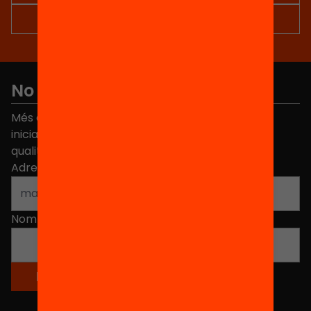
No et perdis res
Més de 40.000 persones ja han triat Equitat. Rep
iniciatives, propostes i projectes per millorar la
qualitat de l'educació a Catalunya.
Adreça electrònica
*
Nom
*