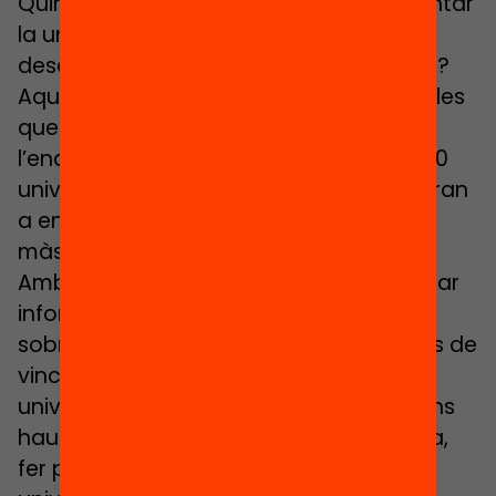
Quin model d’aprenentatge ha d’implantar
la universitat? Quines habilitats es
desenvolupen estudiant a la universitat?
Aquestes i moltes altres preguntes són les
que volem contestar mitjançant
l’enquesta online Via Universitària que 20
universitats de la Xarxa Vives començaran
a enviar als seus estudiants de grau i
màster. Participa-hi!
Amb aquesta enquesta esperem generar
informació rigorosa, objectiva i àmplia
sobre les condicions de vida i les formes de
vinculació amb l’estudi dels estudiants
universitaris en l’actualitat. Les dades ens
hauran de permetre, en última instància,
fer propostes per a unes polítiques