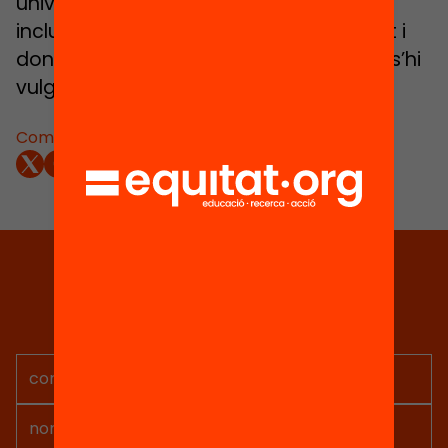
universitàries orientades a un model
inclusiu, que abraci la diversitat creixent i
doni les oportunitats necessàries a qui s’hi
vulgui acollir.
Comparteix:
Tria equitat
Rep continguts, iniciatives i
projectes per implicar-te.