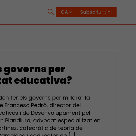
Subscriu-t'hi
s governs per
itat educativa?
den fer els governs per millorar la
e Francesc Pedró, director del
catives i de Desenvolupament pel
 Plandiura, advocat especialitzat en
artínez, catedràtic de teoria de
Barcelona i codirector de […]