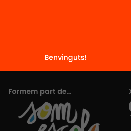
i
FAQS
q
Hub Social
Contacte
Benvinguts!
Formem part de...