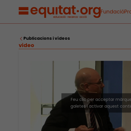
Fundació
Pr
Publicacions i vídeos
video
Feu clic per acceptar màrqu
galetes i activar aquest cont