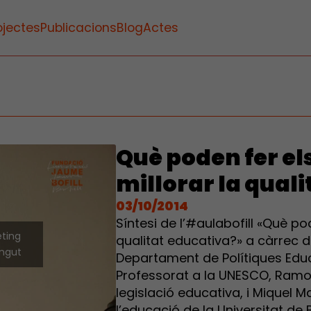
ojectes
Publicacions
Blog
Actes
Què poden fer el
millorar la qual
03/10/2014
Síntesi de l’#aulabofill «Què po
eting
qualitat educativa?» a càrrec d
ingut
Departament de Polítiques Edu
Professorat a la UNESCO, Ramon
legislació educativa, i Miquel M
l’educació de la Universitat de 