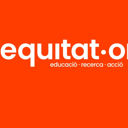
Martínez Martín
Francesc Pedró Garci
Codirector de l'Anuari de l
a Catalunya 2026