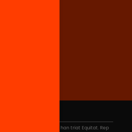
No et perdis res
és de 40.000 persones ja han triat Equitat. Rep