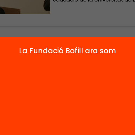
de l’#aulabofill «Què poden fer els governs per 
La Fundació Bofill ara som
itat educativa?» a càrrec de Francesc Pedró, di
artament de Polítiques Educatives i de
lupament pel Professorat a la UNESCO, Ramo
ra, advocat especialitzat en legislació educativa
Martínez, catedràtic de teoria de l’educació de 
itat de Barcelona i codirector de «L’estat de l’
unya. Anuari 2011».
aïsos són referents a l’hora de recolzar un
ent de polítiques educatives basades en evid
? Quines són les tendències i propostes polítiq