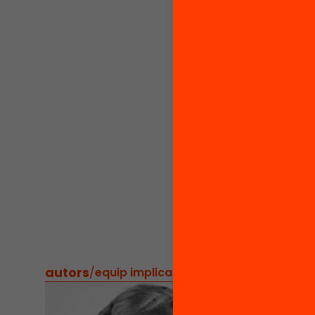
basades
escolar
resulta
polítiq
ho semp
cobreix
instrum
basade
simultà
educat
Per a m
relacio
autors
/
equip implicat