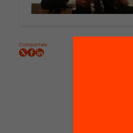
Comparteix:
Síntesi 
la qual
del Dep
Desenvo
Plandiu
Miquel 
Univers
a Catal
Quins p
enfocam
per què