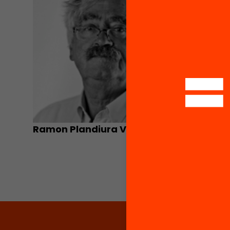
Ramon Plandiura Vilacís
Miquel 