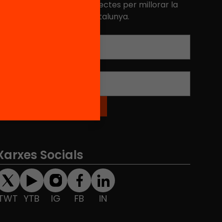
niciatives, propostes i projectes per millorar la
ualitat de l'educació a Catalunya.
Adreça electrònica
*
Nom
*
Xarxes Socials
TWT
YTB
IG
FB
IN