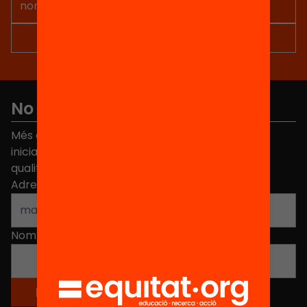
No et perdis res
Més de 40.000 persones ja han triat Equitat. Rep
iniciatives, propostes i projectes per millorar la
qualitat de l'educació a Catalunya.
Adreça electrònica
*
Nom
*