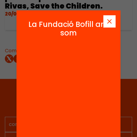
Rivas, Save the Children.
20/03/2023
La Fundació Bofill ara
som
Comparteix:
Tria equitat
Rep continguts, iniciatives i
projectes per implicar-te.