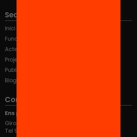
Seccions
Inici
Notícies
Fundació
FAQS
Actes
Hub Social
Projectes
Contacte
Publicacions i vídeos
Blog
Contacte
Ens pots trobar al Hub Social
Girona 34, interior 08010 Barcelona
Tel 934 588 700