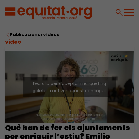
Publicacions i vídeos
video
Feu clic per acceptar màrqueting
galetes i activar aquest contingut
Què han de fer els ajuntaments
per enriquir l’estiu? Emilie