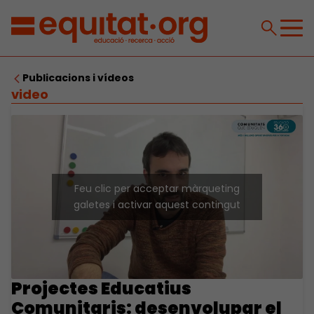
Publicacions i vídeos
video
Feu clic per acceptar màrqueting
galetes i activar aquest contingut
Projectes Educatius
Comunitaris: desenvolupar el