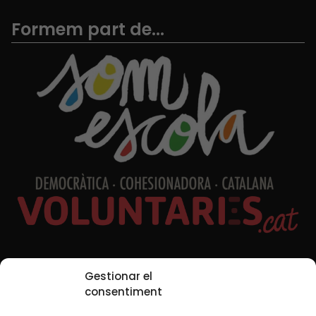
Formem part de...
Xarxes Socials
Gestionar el
consentiment