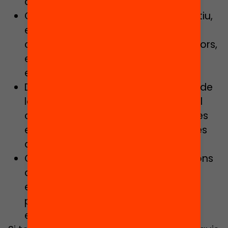
d’oportunitats.
Connectar el temps lectiu i el no lectiu,
el formal i no formal impulsant la
col•laboració entre els diferents actors,
especialment amb els centres
educatius.
Desenvolupar el potencial educatiu de
la comunitat, incrementant el treball
col•laboratiu per a generar respostes
eficaces a les necessitats educatives
dels infants i joves.
Connectar els interessos i motivacions
dels infants i joves amb els recursos
educatius del territori per a
personalitzar les seves experiències
educatives.