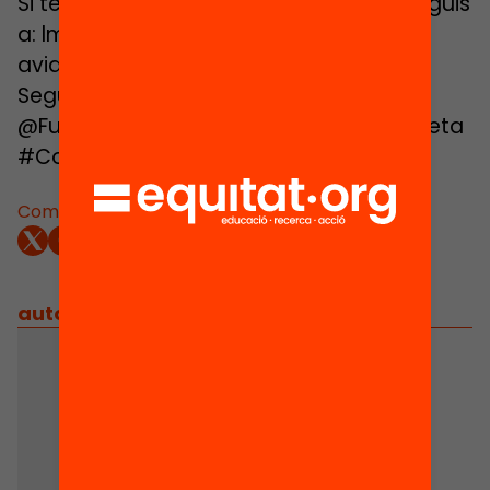
Si tens dubtes, només cal que ens escriguis
a: lmas@fbofill.cat i et respondrem tant
aviat com sigui possible.
Segueix-nos al twitter amb
@FundacioBofill, @educacio360 i l’etiqueta
#ComunitatsQueEduquen.
Comparteix:
autors
/
equip implicat