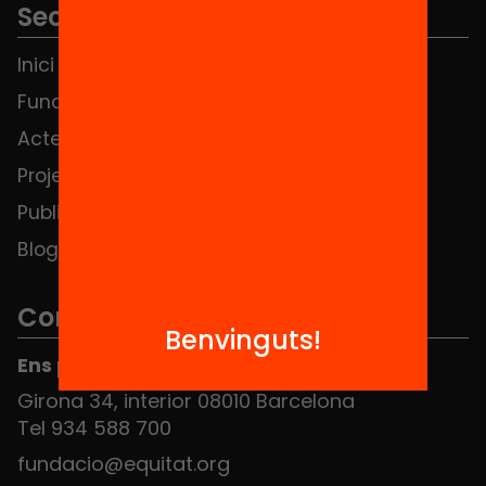
Seccions
Inici
Notícies
Fundació
FAQS
Actes
Hub Social
Projectes
Contacte
Publicacions i vídeos
Blog
Contacte
Benvinguts!
Ens pots trobar al Hub Social
Girona 34, interior 08010 Barcelona
Tel 934 588 700
fundacio@equitat.org