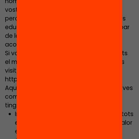
només cal que us animeu a repensar el
vostre projecte educatiu comunitari
perquè ofereixi més i millors oportunitats
educatives per a tothom. Voleu participar
de la crida? No estareu sols. Us volem
acompanyar durant aquesta aventura.
Si vols apuntar-te al repte, consultar tots
el materials o tenir més informació, pots
visitar l’espai web del projecte:
https://www.educacio360.cat/
Aquesta crida proposa repensar iniciatives
comunitàries en curs, ja siguin noves o
tinguin un cert recorregut, que vulguin:
Incrementar l’accés i participació a tots
els infants i joves a iniciatives d’alt valor
educatiu, garantint la igualtat