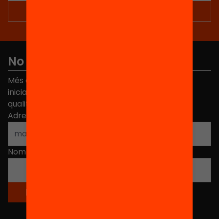
No et perdis res
Més de 40.000 persones ja han triat Equitat. Rep
iniciatives, propostes i projectes per millorar la
qualitat de l'educació a Catalunya.
Adreça electrònica
*
Nom
*