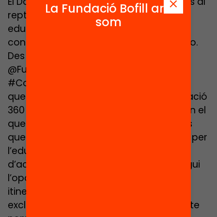
El Daniel Osiàs ens convida a sumar-nos al
La Fundació Bofill ara
repte de desenvolupar el potencial
som
educatiu de la comunitat i com hi
contribueixen des de Fundació Marianao.
Des de la Fundació Jaume Bofill
@FundacioBofill us proposem un repte!
#ComunitatsQueEduquen és una crida
que s’emmarca dins el programa Educació
360 (https://www.educacio360.cat/), en el
que proposem a totes aquelles entitats
que treballeu de manera col·laborativa per
l’educació que us sumeu al repte
d’aconseguir que cada infant i jove tingui
l’oportunitat de construir el seu propi
itinerari vital amb equitat i sense
exclusions. Per sumar-vos a aquest repte