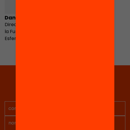
Daniel Osias
Director de projectes de
la Fundació Marianao.
Esfera Jove
Tria equitat
Rep continguts, iniciatives i
projectes per implicar-te.