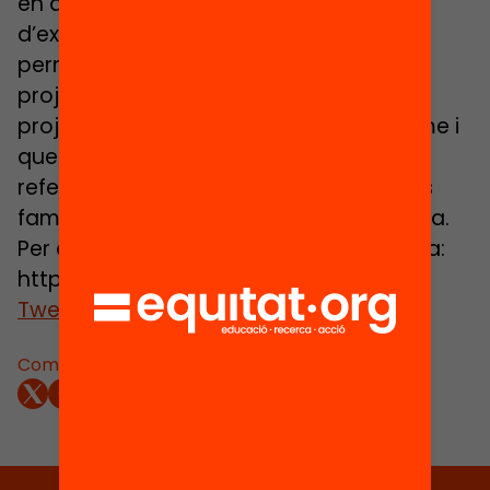
en aliança amb una institució
d’excel·lència. Aquesta aliança ha de
permetre al centre desenvolupar un
projecte innovador i de qualitat, un
projecte atractiu, que tingui magnetisme i
que es converteixi en un projecte de
referència en el seu territori, tant per les
famílies com per la comunitat educativa.
Per a més informació sobre el programa:
http://magnet.cat/
Tweets by aliancesmagnet
Comparteix: