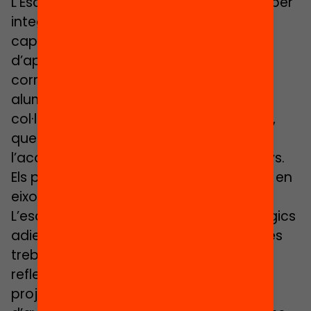
L’Escola Rocafonda de Mataró treballa per
integrar el desenvolupament de les
capacitats personals, socials i
d’aprenentatge en un marc tecnològic
corresponent al present i futur dels
alumnes. Per fer-ho, compta amb la
col·laboració de TecnoCampus Mataró,
que serà la institució d’excel·lència que
l’acompanyarà al llarg dels propers anys.
Els projectes innovadors es convertiran en
eixos de l’educació a l’escola.
L’escola té un pla de projectes tecnològics
adients a les diferents edats. Els alumnes
treballen en la resolució de problemes,
reflexionant, cooperant i dissenyant
projectes i solucions per als problemes