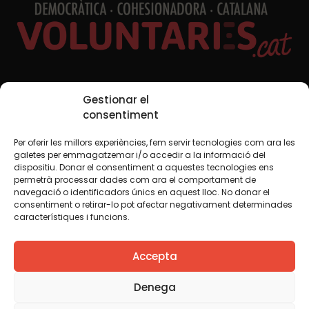
Xarxes Socials
Gestionar el
consentiment
Per oferir les millors experiències, fem servir tecnologies com ara les
TWT
YTB
IG
FB
IN
galetes per emmagatzemar i/o accedir a la informació del
dispositiu. Donar el consentiment a aquestes tecnologies ens
permetrà processar dades com ara el comportament de
navegació o identificadors únics en aquest lloc. No donar el
consentiment o retirar-lo pot afectar negativament determinades
Avís legal
Política de cookies
característiques i funcions.
Creiem que el coneixement s’ha de compartir. Per això
Accepta
fem servir una llicència Creative Commons, llevat que en
algun material indiquem el contrari. Us animem a copiar,
redistribuir, remesclar o transformar i crear els continguts
Denega
propis d’aquest web, per a qualsevol finalitat, inclosa la