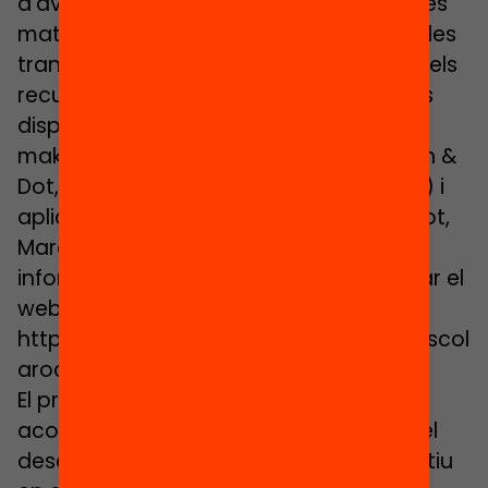
d’avui. Ho fa a les diferents àrees com les
matemàtiques o les ciències i també a les
transversals, com la robòtica, fent ús dels
recursos que proporcionen els diferents
dispositius (tauletes, bee-bot, plaques
makey-makey, robot Edison, robot Dash &
Dot, robot 3DBot, ordinadors portàtils…) i
aplicacions (scratch Jr, Scratch, Lightbot,
Marco Run, Code Combat…). Per a més
informació del projecte podeu consultar el
web:
https://escolarocafonda.wixsite.com/escol
arocafonda
El programa Magnet té per objectiu
acompanyar els centres educatius en el
desenvolupament d’un projecte educatiu