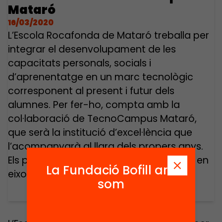
Mataró
16/03/2020
L’Escola Rocafonda de Mataró treballa per
integrar el desenvolupament de les
capacitats personals, socials i
d’aprenentatge en un marc tecnològic
corresponent al present i futur dels
alumnes. Per fer-ho, compta amb la
col·laboració de TecnoCampus Mataró,
que serà la institució d’excel·lència que
l’acompanyarà al llarg dels propers anys.
Els projectes innovadors es convertiran en
La Fundació Bofill ara
eixos […]
som