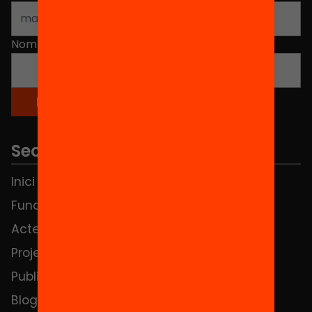
Nom
*
Seccions
Inici
Notícies
Fundació
FAQS
Actes
Hub Social
Projectes
Contacte
Publicacions i vídeos
Blog