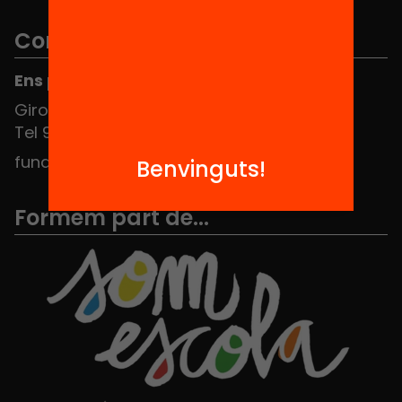
Contacte
Ens pots trobar al Hub Social
Girona 34, interior 08010 Barcelona
Tel 934 588 700
fundacio@equitat.org
Benvinguts!
Formem part de...