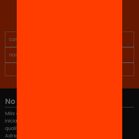
Tria equitat
Rep continguts, iniciatives i
projectes per implicar-te.
No et perdis res
Més de 40.000 persones ja han triat Equitat. Rep
iniciatives, propostes i projectes per millorar la
qualitat de l'educació a Catalunya.
Adreça electrònica
*